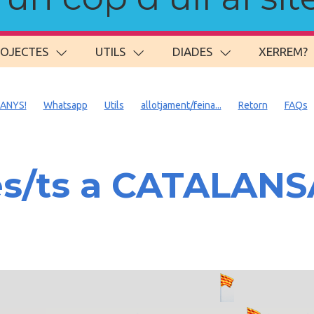
ROJECTES
UTILS
DIADES
XERREM?
 ANYS!
Whatsapp
Utils
allotjament/feina...
Retorn
FAQs
es/ts a CATALAN