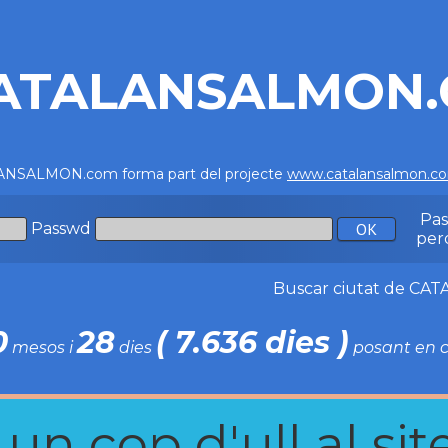
ATALANSALMON
NSALMON.com forma part del projecte
www.catalansalmon.c
Pa
Passwd
per
Buscar ciutat de C
0
28
( 7.636 dies )
mesos i
dies
posant en c
n cop d'ull al site