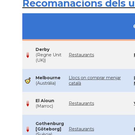
Recomanacions dels 
Derby
(Regne Unit
Restaurants
(UK))
Melbourne
Llocs on comprar menjar
(Austràlia)
català
El Aioun
Restaurants
(Marroc)
Gothenburg
[Göteborg]
Restaurants
(Suècia)