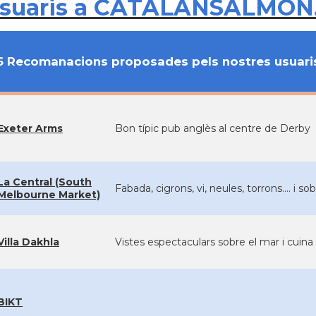
usuaris a CATALANSALMON
6 Recomanacions proposades pels nostres usuari
Exeter Arms
Bon típic pub anglès al centre de Derby
La Central (South
Fabada, cigrons, vi, neules, torrons.... i
Melbourne Market)
Villa Dakhla
Vistes espectaculars sobre el mar i cuina 
BIKT