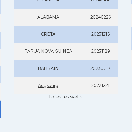
San Antonio
20240416
ALABAMA
20240226
CRETA
20231216
PAPUA NOVA GUINEA
20231129
BAHRAIN
20230717
Augsburg
20221221
totes les webs