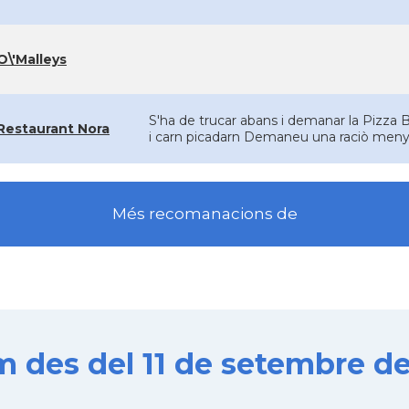
O\'Malleys
S'ha de trucar abans i demanar la Pizza B
Restaurant Nora
i carn picadarn Demaneu una raciò meny
Més recomanacions de
es del 11 de setembre de