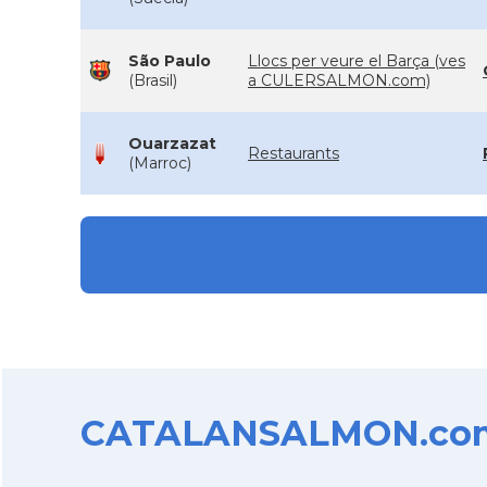
São Paulo
Llocs per veure el Barça (ves
(Brasil)
a CULERSALMON.com)
Ouarzazat
Restaurants
(Marroc)
CATALANSALMON.com d