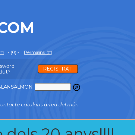
.COM
om
- (0) -
Permalink (#)
ssword
REGISTRA'T
dut?
ATALANSALMON:
ontacte catalans arreu del món
 dels 20 anys!!!!