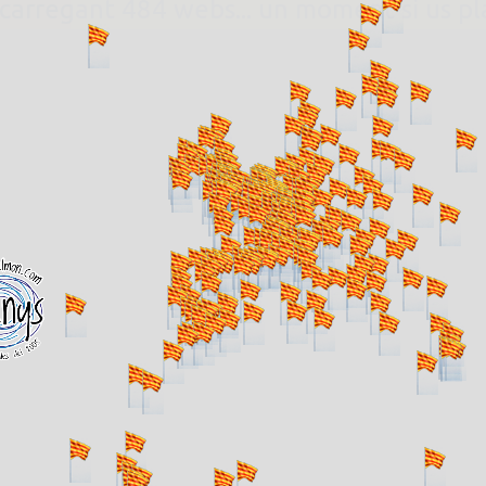
. carregant 484 webs... un moment si us p