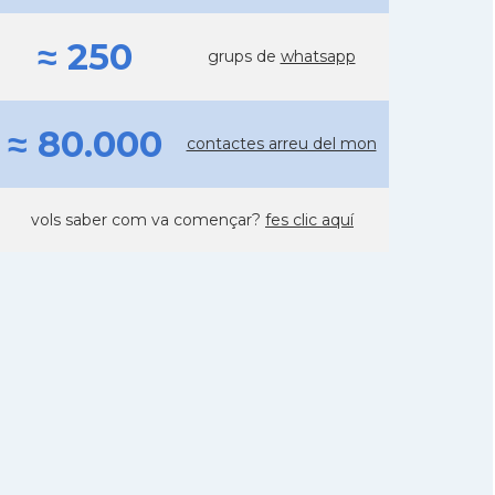
≈ 250
grups de
whatsapp
≈ 80.000
contactes arreu del mon
vols saber com va començar?
fes clic aquí