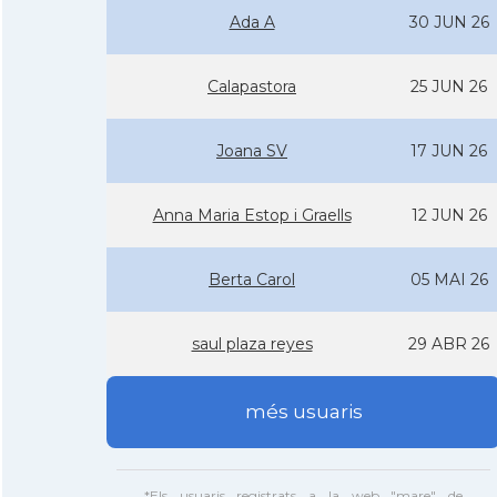
Ada A
30 JUN 26
Calapastora
25 JUN 26
Joana SV
17 JUN 26
Anna Maria Estop i Graells
12 JUN 26
Berta Carol
05 MAI 26
saul plaza reyes
29 ABR 26
més usuaris
*Els usuaris registrats a la web "mare" de