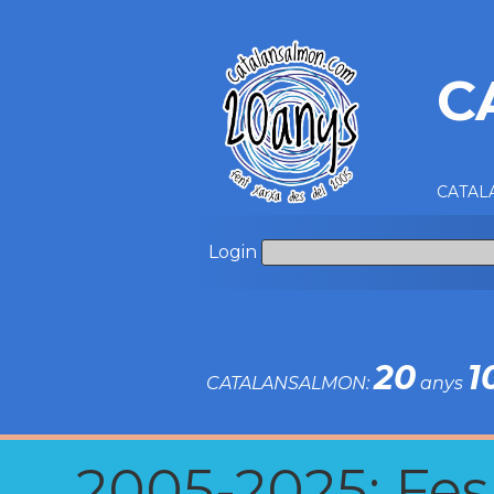
C
CATALA
Login
20
1
CATALANSALMON:
anys
2005-2025: Fes u