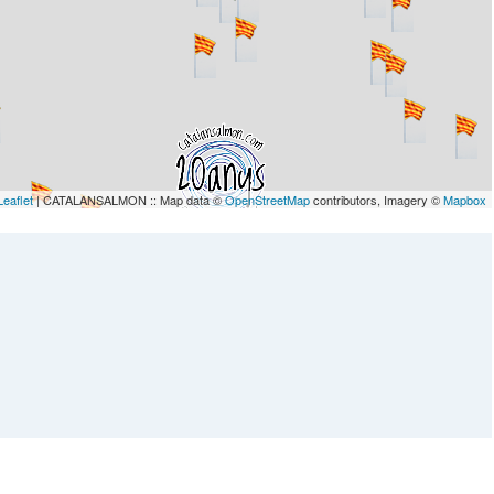
Leaflet
| CATALANSALMON :: Map data ©
OpenStreetMap
contributors, Imagery ©
Mapbox