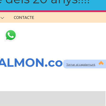
CONTACTE
SALMON.com
Tornar al capdamunt