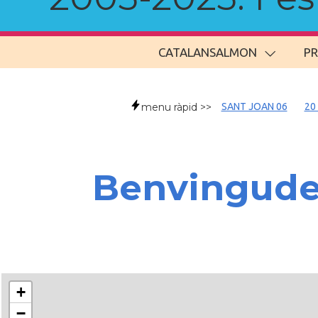
CATALANSALMON
P
menu ràpid >>
SANT JOAN 06
20
Benvingud
+
−