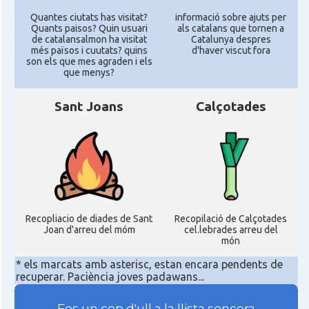
Quantes ciutats has visitat?
informació sobre ajuts per
Quants paisos? Quin usuari
als catalans que tornen a
de catalansalmon ha visitat
Catalunya despres
més països i cuutats? quins
d'haver viscut fora
son els que mes agraden i els
que menys?
Sant Joans
Calçotades
Recopliacio de diades de Sant
Recopilació de Calçotades
Joan d'arreu del móm
cel.lebrades arreu del
món
* els marcats amb asterisc, estan encara pendents de
recuperar. Paciència joves padawans...
Fes un cop d'ull a la llista sencera