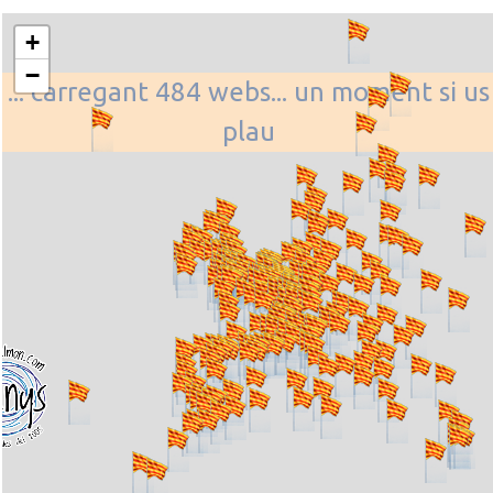
+
−
... carregant 484 webs... un moment si us
plau