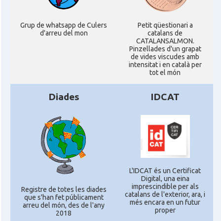
Grup de whatsapp de Culers
Petit qüestionari a
d'arreu del mon
catalans de
CATALANSALMON.
Pinzellades d'un grapat
de vides viscudes amb
intensitat i en català per
tot el món
Diades
IDCAT
L'IDCAT és un Certificat
Digital, una eina
imprescindible per als
Registre de totes les diades
catalans de l'exterior, ara, i
que s'han fet públicament
més encara en un futur
arreu del món, des de l'any
proper
2018