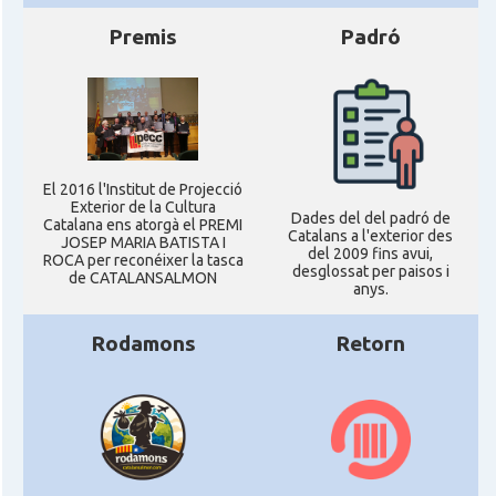
Premis
Padró
El 2016 l'Institut de Projecció
Exterior de la Cultura
Dades del del padró de
Catalana ens atorgà el PREMI
Catalans a l'exterior des
JOSEP MARIA BATISTA I
del 2009 fins avui,
ROCA per reconéixer la tasca
desglossat per paisos i
de CATALANSALMON
anys.
Rodamons
Retorn