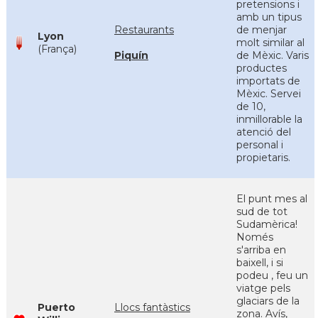
pretensions i
amb un tipus
Restaurants
de menjar
Lyon
molt similar al
(França)
Piquín
de Mèxic. Varis
productes
importats de
Mèxic. Servei
de 10,
inmillorable la
atenció del
personal i
propietaris.
El punt mes al
sud de tot
Sudamèrica!
Només
s'arriba en
baixell, i si
podeu , feu un
viatge pels
glaciars de la
Puerto
Llocs fantàstics
zona. Avís,