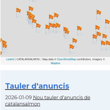
Leaflet
| CATALANSALMON :: Map data ©
OpenStreetMap
contributors, Imagery ©
Mapbox
Tauler d'anuncis
2026-01-09
Nou tauler d'anuncis de
catalansalmon