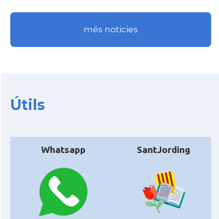
més noticies
Útils
Whatsapp
SantJording