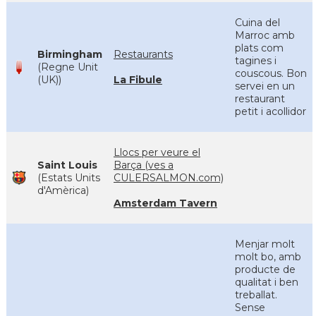
Cuina del
Marroc amb
plats com
Birmingham
Restaurants
tagines i
(Regne Unit
couscous. Bon
(UK))
La Fibule
servei en un
restaurant
petit i acollidor
Llocs per veure el
Saint Louis
Barça (ves a
(Estats Units
CULERSALMON.com)
d'Amèrica)
Amsterdam Tavern
Menjar molt
molt bo, amb
producte de
qualitat i ben
treballat.
Sense