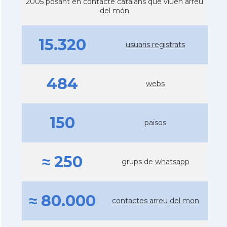
2005 posant en contacte catalans que viuen arreu
del món
15.320
usuaris registrats
484
webs
150
països
≈ 250
grups de
whatsapp
≈ 80.000
contactes arreu del mon