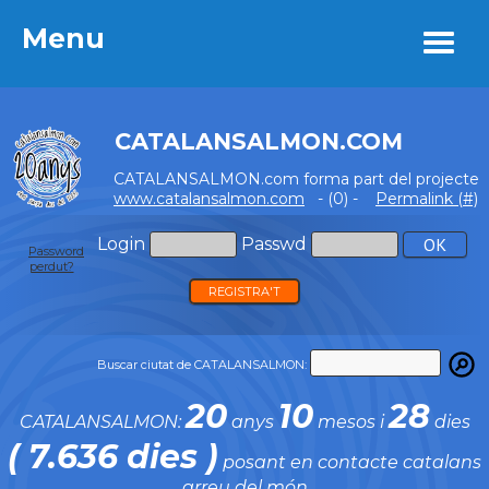
Menu
Menu
CATALANSALMON.COM
CATALANSALMON.com forma part del projecte
www.catalansalmon.com
- (0) -
Permalink (#)
Login
Passwd
Password
perdut?
REGISTRA'T
Buscar ciutat de CATALANSALMON:
20
10
28
CATALANSALMON:
anys
mesos i
dies
( 7.636 dies )
posant en contacte catalans
arreu del món