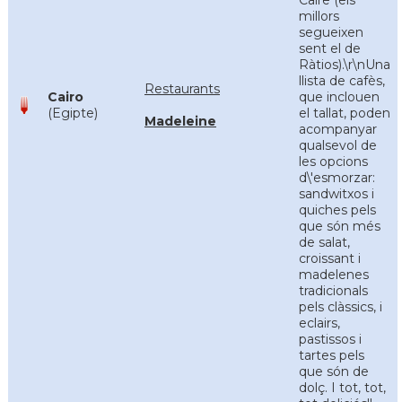
Caire (els
millors
segueixen
sent el de
Ràtios).\r\nUna
llista de cafès,
Restaurants
Cairo
que inclouen
(Egipte)
el tallat, poden
Madeleine
acompanyar
qualsevol de
les opcions
d\'esmorzar:
sandwitxos i
quiches pels
que són més
de salat,
croissant i
madelenes
tradicionals
pels clàssics, i
eclairs,
pastissos i
tartes pels
que són de
dolç. I tot, tot,