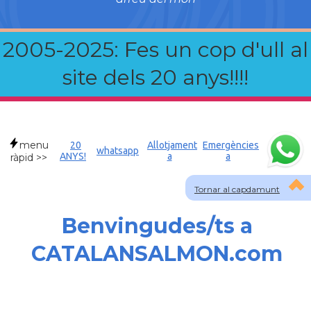
2005-2025: Fes un cop d'ull al
site dels 20 anys!!!!
menu
20
Allotjament
Emergències
whatsapp
ANYS!
a
a
ràpid >>
Tornar al capdamunt
Benvingudes/ts a
CATALANSALMON.com