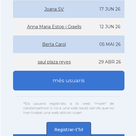
Joana SV
17 JUN 26
Anna Maria Estop i Graells
12 JUN 26
Berta Carol
05 MAI 26
saul plaza reyes
29 ABR 26
més usuaris
*Els usuaris registrats a la web "mare" de
catalansalmon (i no a una web local) són els que no
han trobat una web allà on viuen
Registrar-t'hi!