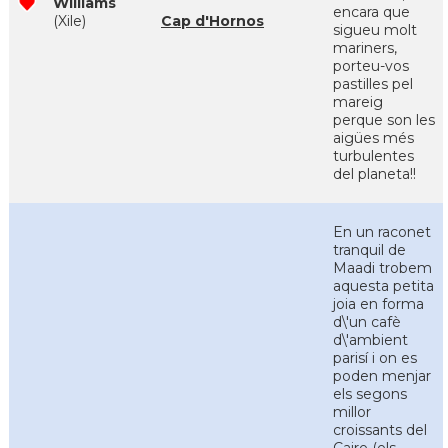
Williams
encara que
(Xile)
Cap d'Hornos
sigueu molt
mariners,
porteu-vos
pastilles pel
mareig
perque son les
aigües més
turbulentes
del planeta!!
En un raconet
tranquil de
Maadi trobem
aquesta petita
joia en forma
d\'un cafè
d\'ambient
parisí i on es
poden menjar
els segons
millor
croissants del