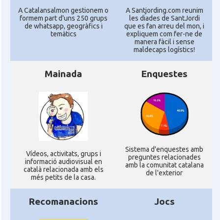
A Catalansalmon gestionem o
A Santjording.com reunim
formem part d'uns 250 grups
les diades de SantJordi
de whatsapp, geogràfics i
que es fan arreu del mon, i
temàtics
expliquem com fer-ne de
manera fàcil i sense
maldecaps logí­stics!
Mainada
Enquestes
Sistema d'enquestes amb
Ví­deos, activitats, grups i
preguntes relacionades
informació audiovisual en
amb la comunitat catalana
català relacionada amb els
de l'exterior
més petits de la casa.
Recomanacions
Jocs