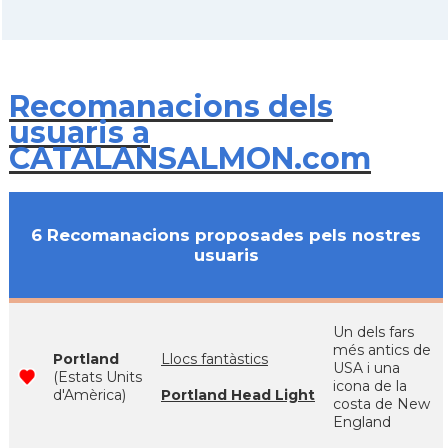
Recomanacions dels
usuaris a
CATALANSALMON.com
6 Recomanacions proposades pels nostres
usuaris
Un dels fars
més antics de
Portland
Llocs fantàstics
USA i una
(Estats Units
icona de la
d'Amèrica)
Portland Head Light
costa de New
England