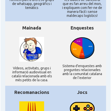
de whatsapp, geogràfics i
que es fan arreu del mon,
temàtics
i expliquem com fer-ne de
manera fàcil i sense
maldecaps logí­stics!
Mainada
Enquestes
Sistema d'enquestes amb
Ví­deos, activitats, grups i
preguntes relacionades
informació audiovisual en
amb la comunitat catalana
català relacionada amb els
de l'exterior
més petits de la casa.
Recomanacions
Jocs