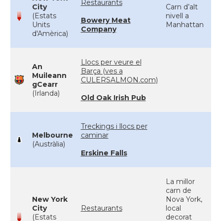
Restaurants
City
Carn d’alt
(Estats
nivell a
Bowery Meat
Units
Manhattan
Company
d'Amèrica)
Llocs per veure el
An
Barça (ves a
Muileann
CULERSALMON.com)
gCearr
(Irlanda)
Old Oak Irish Pub
Treckings i llocs per
Melbourne
caminar
(Austràlia)
Erskine Falls
La millor
carn de
New York
Nova York,
City
Restaurants
local
(Estats
decorat