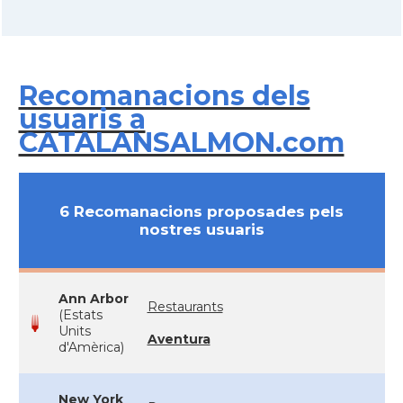
Recomanacions dels
usuaris a
CATALANSALMON.com
6 Recomanacions proposades pels
nostres usuaris
Ann Arbor
Restaurants
(Estats
Units
Aventura
d'Amèrica)
New York