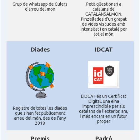
Grup de whatsapp de Culers
Petit qüestionari a
d'arreu del mon
catalans de
CATALANSALMON.
Pinzellades d'un grapat
de vides viscudes amb
intensitat i en català per
tot el món
Diades
IDCAT
L'IDCAT és un Certificat
Digital, una eina
imprescindible per als
Registre de totes les diades
catalans de l'exterior, ara,
que s'han fet públicament
i més encara en un futur
arreu del món, des de l'any
proper
2018
Premis
Padró