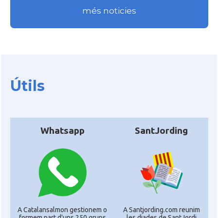
més noticies
Útils
Whatsapp
SantJording
A Catalansalmon gestionem o
A Santjording.com reunim
formem part d'uns 250 grups
les diades de SantJordi