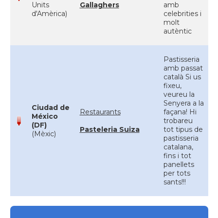
Units
Gallaghers
amb
d'Amèrica)
celebrities i
molt
autèntic
Pastisseria
amb passat
català Si us
fixeu,
veureu la
Senyera a la
Ciudad de
Restaurants
façana! Hi
México
trobareu
(DF)
Pasteleria Suiza
tot tipus de
(Mèxic)
pastisseria
catalana,
fins i tot
panellets
per tots
sants!!!