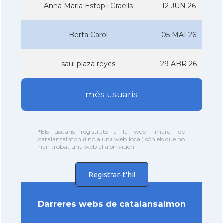
Anna Maria Estop i Graells
12 JUN 26
Berta Carol
05 MAI 26
saul plaza reyes
29 ABR 26
més usuaris
*Els usuaris registrats a la web "mare" de
catalansalmon (i no a una web local) són els que no
han trobat una web allà on viuen
Registrar-t'hi!
Darreres webs de catalansalmon