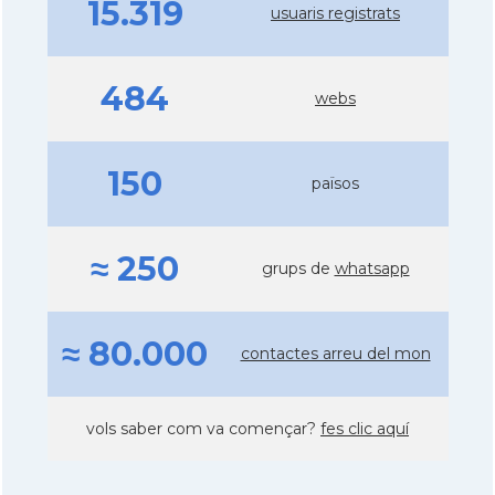
15.319
usuaris registrats
484
webs
150
països
≈ 250
grups de
whatsapp
≈ 80.000
contactes arreu del mon
vols saber com va començar?
fes clic aquí