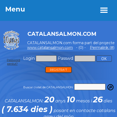
Menu
Menu
CATALANSALMON.COM
CATALANSALMON.com forma part del projecte
www.catalansalmon.com
- (0) -
Permalink (#)
Login
Passwd
Password
perdut?
REGISTRA'T
Buscar ciutat de CATALANSALMON:
20
10
26
CATALANSALMON:
anys
mesos i
dies
( 7.634 dies )
posant en contacte catalans
arreu del món