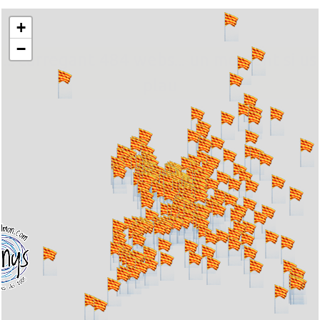
+
−
... carregant 484 webs... un moment si us
plau