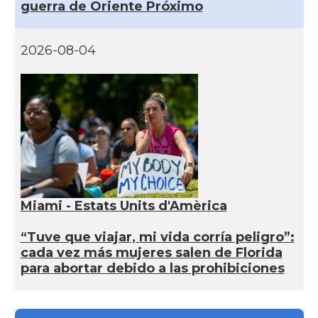
guerra de Oriente Próximo
2026-08-04
Miami - Estats Units d'Amèrica
“Tuve que viajar, mi vida corría peligro”:
cada vez más mujeres salen de Florida
para abortar debido a las prohibiciones