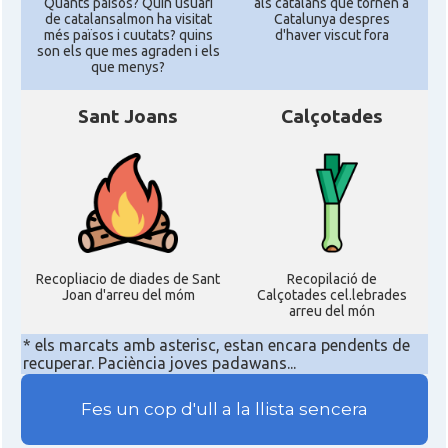
Quants paisos? Quin usuari
als catalans que tornen a
de catalansalmon ha visitat
Catalunya despres
més països i cuutats? quins
d'haver viscut fora
son els que mes agraden i els
que menys?
Sant Joans
Calçotades
Recopliacio de diades de Sant
Recopilació de
Joan d'arreu del móm
Calçotades cel.lebrades
arreu del món
* els marcats amb asterisc, estan encara pendents de
recuperar. Paciència joves padawans...
Fes un cop d'ull a la llista sencera