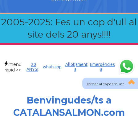
2005-2025: Fes un cop d'ull al
site dels 20 anys!!!!
menu
20
Allotjament
Emergències
whatsapp
ANYS!
a
a
ràpid >>
Tornar al capdamunt
Benvingudes/ts a
CATALANSALMON.com