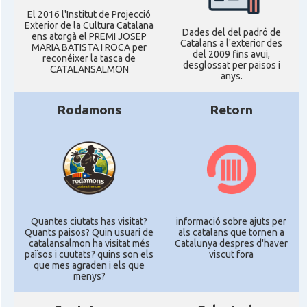
El 2016 l'Institut de Projecció
Exterior de la Cultura Catalana
Dades del del padró de
ens atorgà el PREMI JOSEP
Catalans a l'exterior des
MARIA BATISTA I ROCA per
del 2009 fins avui,
reconéixer la tasca de
desglossat per paisos i
CATALANSALMON
anys.
Rodamons
Retorn
Quantes ciutats has visitat?
informació sobre ajuts per
Quants paisos? Quin usuari de
als catalans que tornen a
catalansalmon ha visitat més
Catalunya despres d'haver
països i cuutats? quins son els
viscut fora
que mes agraden i els que
menys?