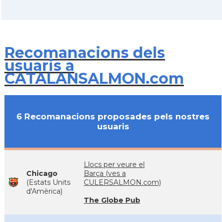
Recomanacions dels
usuaris a
CATALANSALMON.com
6 Recomanacions proposades pels nostres
usuaris
Llocs per veure el
Chicago
Barça (ves a
(Estats Units
CULERSALMON.com)
d'Amèrica)
The Globe Pub