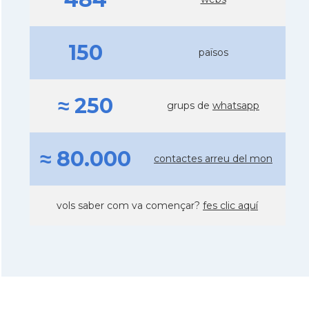
150
països
≈ 250
grups de
whatsapp
≈ 80.000
contactes arreu del mon
vols saber com va començar?
fes clic aquí