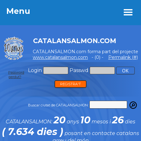
Menu
Menu
CATALANSALMON.COM
CATALANSALMON.com forma part del projecte
www.catalansalmon.com
- (0) -
Permalink (#)
Login
Passwd
Password
perdut?
REGISTRA'T
Buscar ciutat de CATALANSALMON:
20
10
26
CATALANSALMON:
anys
mesos i
dies
( 7.634 dies )
posant en contacte catalans
arreu del món