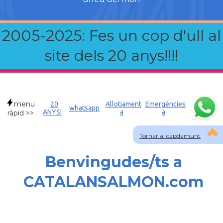
2005-2025: Fes un cop d'ull al
site dels 20 anys!!!!
menu
20
Allotjament
Emergències
whatsapp
ANYS!
a
a
ràpid >>
Tornar al capdamunt
Benvingudes/ts a
CATALANSALMON.com