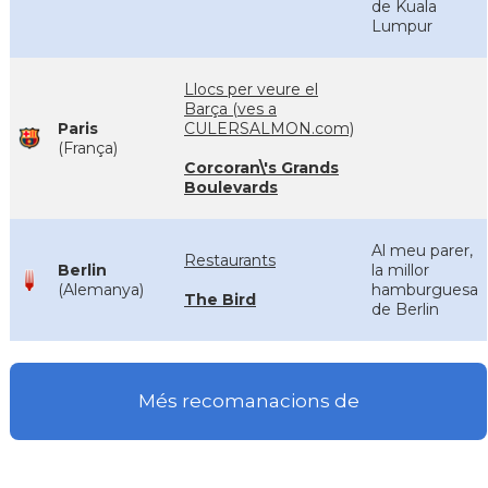
de Kuala
Lumpur
Llocs per veure el
Barça (ves a
Paris
CULERSALMON.com)
(França)
Corcoran\'s Grands
Boulevards
Al meu parer,
Restaurants
Berlin
la millor
(Alemanya)
hamburguesa
The Bird
de Berlin
Més recomanacions de