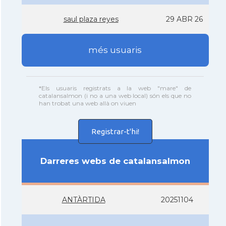
saul plaza reyes
29 ABR 26
més usuaris
*Els usuaris registrats a la web "mare" de
catalansalmon (i no a una web local) són els que no
han trobat una web allà on viuen
Registrar-t'hi!
Darreres webs de catalansalmon
ANTÀRTIDA
20251104