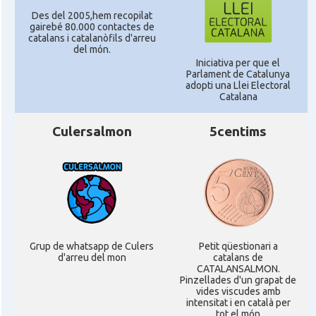
Des del 2005,hem recopilat
gairebé 80.000 contactes de
catalans i catalanòfils d'arreu
del món.
Iniciativa per que el
Parlament de Catalunya
adopti una Llei Electoral
Catalana
Culersalmon
5centims
Grup de whatsapp de Culers
Petit qüestionari a
d'arreu del mon
catalans de
CATALANSALMON.
Pinzellades d'un grapat de
vides viscudes amb
intensitat i en català per
tot el món