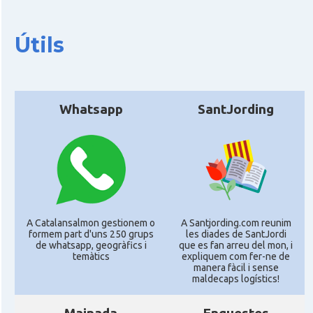
Útils
Whatsapp
SantJording
A Catalansalmon gestionem o
A Santjording.com reunim
formem part d'uns 250 grups
les diades de SantJordi
de whatsapp, geogràfics i
que es fan arreu del mon, i
temàtics
expliquem com fer-ne de
manera fàcil i sense
maldecaps logí­stics!