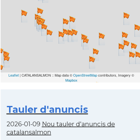
Leaflet
| CATALANSALMON :: Map data ©
OpenStreetMap
contributors, Imagery ©
Mapbox
Tauler d'anuncis
2026-01-09
Nou tauler d'anuncis de
catalansalmon