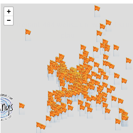
+
−
... carregant 484 webs... un moment si us
plau