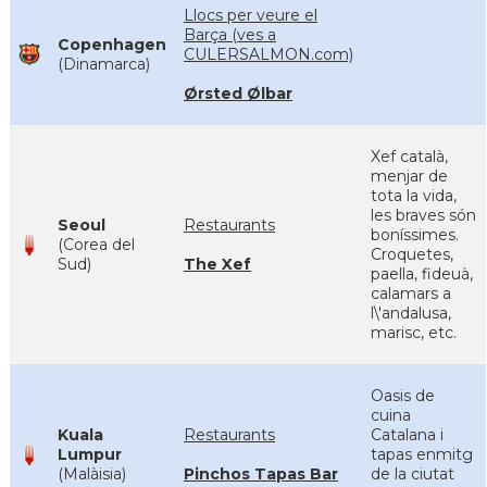
Llocs per veure el
Barça (ves a
Copenhagen
CULERSALMON.com)
(Dinamarca)
Ørsted Ølbar
Xef català,
menjar de
tota la vida,
les braves són
Seoul
Restaurants
boníssimes.
(Corea del
Croquetes,
Sud)
The Xef
paella, fideuà,
calamars a
l\'andalusa,
marisc, etc.
Oasis de
cuina
Kuala
Restaurants
Catalana i
Lumpur
tapas enmitg
(Malàisia)
Pinchos Tapas Bar
de la ciutat