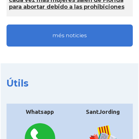
cada vez más mujeres salen de Florida
para abortar debido a las prohibiciones
més noticies
Útils
Whatsapp
SantJording