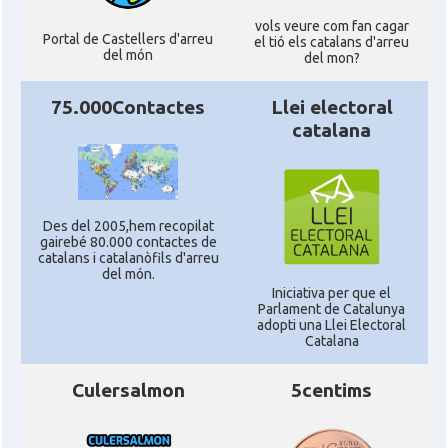
vols veure com fan cagar
Portal de Castellers d'arreu
el tió els catalans d'arreu
del món
del mon?
75.000Contactes
Llei electoral
catalana
Des del 2005,hem recopilat
gairebé 80.000 contactes de
catalans i catalanòfils d'arreu
del món.
Iniciativa per que el
Parlament de Catalunya
adopti una Llei Electoral
Catalana
Culersalmon
5centims