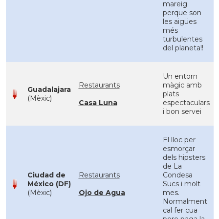
mareig
perque son
les aigües
més
turbulentes
del planeta!!
Un entorn
Restaurants
màgic amb
Guadalajara
plats
(Mèxic)
Casa Luna
espectaculars
i bon servei
El lloc per
esmorçar
dels hipsters
de La
Ciudad de
Restaurants
Condesa
México (DF)
Sucs i molt
(Mèxic)
Ojo de Agua
mes.
Normalment
cal fer cua