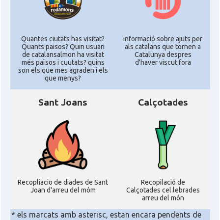
Quantes ciutats has visitat?
informació sobre ajuts per
Quants paisos? Quin usuari
als catalans que tornen a
de catalansalmon ha visitat
Catalunya despres
més països i cuutats? quins
d'haver viscut fora
son els que mes agraden i els
que menys?
Sant Joans
Calçotades
Recopliacio de diades de Sant
Recopilació de
Joan d'arreu del móm
Calçotades cel.lebrades
arreu del món
* els marcats amb asterisc, estan encara pendents de