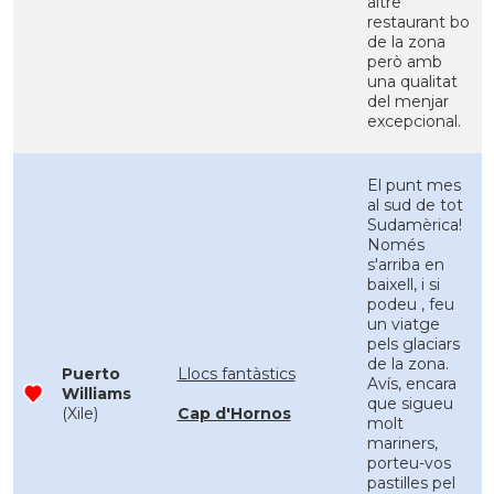
altre
restaurant bo
de la zona
però amb
una qualitat
del menjar
excepcional.
El punt mes
al sud de tot
Sudamèrica!
Només
s'arriba en
baixell, i si
podeu , feu
un viatge
pels glaciars
de la zona.
Puerto
Llocs fantàstics
Avís, encara
Williams
que sigueu
(Xile)
Cap d'Hornos
molt
mariners,
porteu-vos
pastilles pel