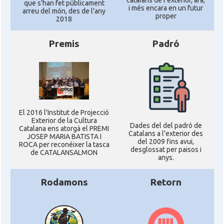
que s'han fet públicament
i més encara en un futur
arreu del món, des de l'any
proper
2018
Premis
Padró
El 2016 l'Institut de Projecció
Exterior de la Cultura
Dades del del padró de
Catalana ens atorgà el PREMI
Catalans a l'exterior des
JOSEP MARIA BATISTA I
del 2009 fins avui,
ROCA per reconéixer la tasca
desglossat per paisos i
de CATALANSALMON
anys.
Rodamons
Retorn