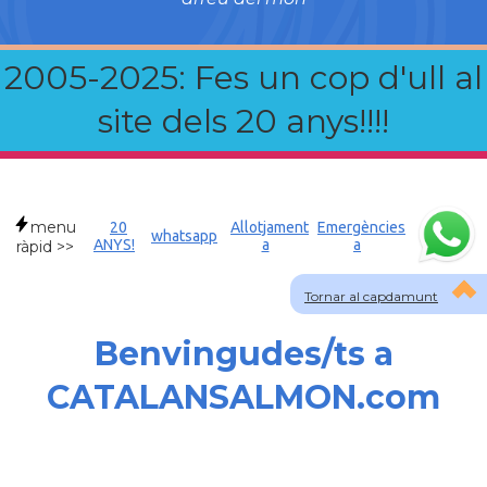
2005-2025: Fes un cop d'ull al
site dels 20 anys!!!!
menu
20
Allotjament
Emergències
whatsapp
ANYS!
a
a
ràpid >>
Tornar al capdamunt
Benvingudes/ts a
CATALANSALMON.com