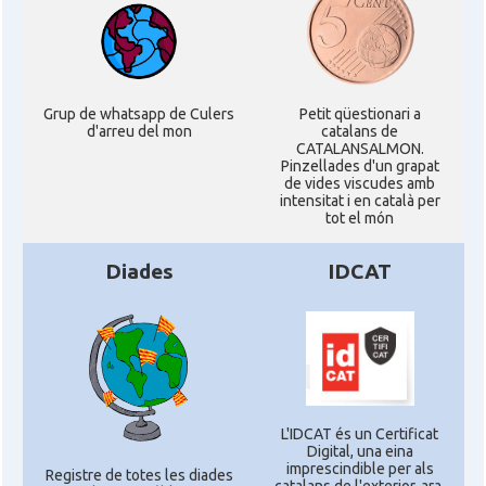
Grup de whatsapp de Culers
Petit qüestionari a
d'arreu del mon
catalans de
CATALANSALMON.
Pinzellades d'un grapat
de vides viscudes amb
intensitat i en català per
tot el món
Diades
IDCAT
L'IDCAT és un Certificat
Digital, una eina
imprescindible per als
Registre de totes les diades
catalans de l'exterior, ara,