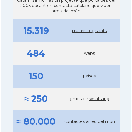
Catalansalmon és un projecte que porta des del
2005 posant en contacte catalans que viuen
arreu del món
15.319
usuaris registrats
484
webs
150
països
≈ 250
grups de
whatsapp
≈ 80.000
contactes arreu del mon