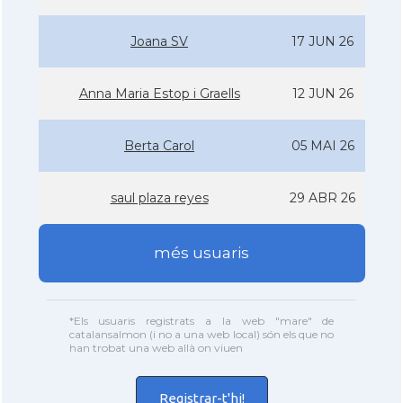
Joana SV
17 JUN 26
Anna Maria Estop i Graells
12 JUN 26
Berta Carol
05 MAI 26
saul plaza reyes
29 ABR 26
més usuaris
*Els usuaris registrats a la web "mare" de
catalansalmon (i no a una web local) són els que no
han trobat una web allà on viuen
Registrar-t'hi!