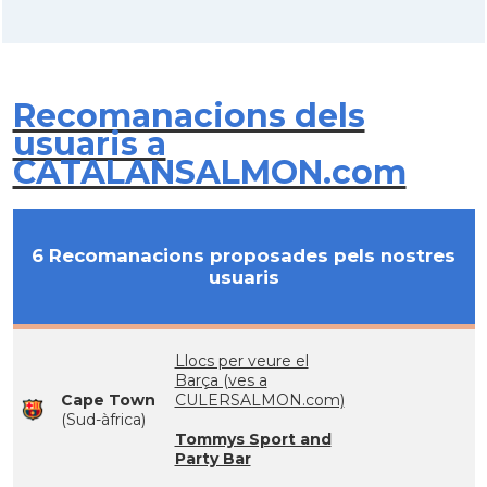
Recomanacions dels
usuaris a
CATALANSALMON.com
6 Recomanacions proposades pels nostres
usuaris
Llocs per veure el
Barça (ves a
Cape Town
CULERSALMON.com)
(Sud-àfrica)
Tommys Sport and
Party Bar