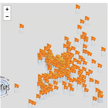
+
−
... carregant 484 webs... un moment si us
plau