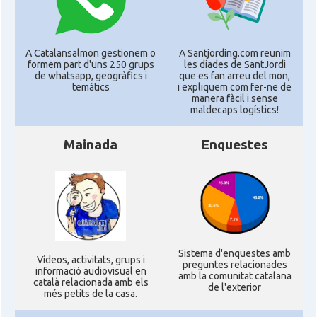
A Catalansalmon gestionem o
A Santjording.com reunim
formem part d'uns 250 grups
les diades de SantJordi
de whatsapp, geogràfics i
que es fan arreu del mon,
temàtics
i expliquem com fer-ne de
manera fàcil i sense
maldecaps logí­stics!
Mainada
Enquestes
Sistema d'enquestes amb
Ví­deos, activitats, grups i
preguntes relacionades
informació audiovisual en
amb la comunitat catalana
català relacionada amb els
de l'exterior
més petits de la casa.