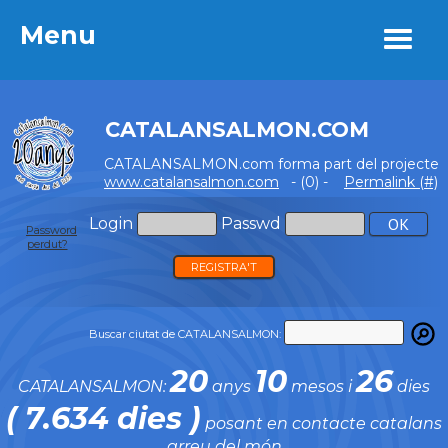
Menu
Menu
CATALANSALMON.COM
CATALANSALMON.com forma part del projecte
www.catalansalmon.com
- (0) -
Permalink (#)
Login
Passwd
Password
perdut?
REGISTRA'T
Buscar ciutat de CATALANSALMON:
20
10
26
CATALANSALMON:
anys
mesos i
dies
( 7.634 dies )
posant en contacte catalans
arreu del món