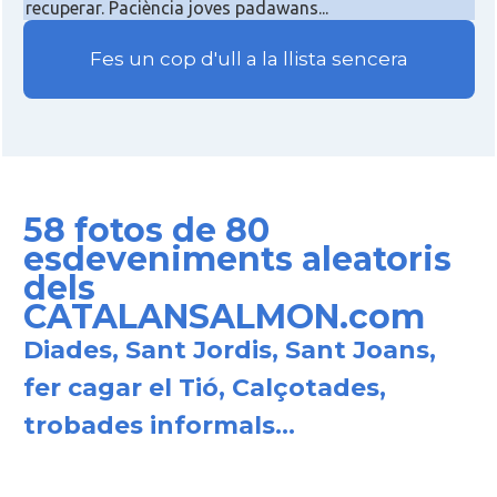
recuperar. Paciència joves padawans...
Fes un cop d'ull a la llista sencera
58 fotos de 80
esdeveniments aleatoris
dels
CATALANSALMON.com
Diades, Sant Jordis, Sant Joans,
fer cagar el Tió, Calçotades,
trobades informals...