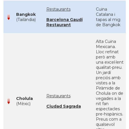
Restaurants
Cuina
Bangkok
Catalana i
(Tailàndia)
Barcelona Gaudí
tapas al mig
Restaurant
de Bangkok
Alta Cuina
Mexicana.
Lloc refinat
però amb
una excel·lent
qualitat-preu.
Un jardí
preciós amb
vistes a la
Piràmide de
Cholula on de
Restaurants
Cholula
vegades a la
(Mèxic)
nit fan
Ciudad Sagrada
espectacles
pre-hispànics.
Preus com a
qualsevol