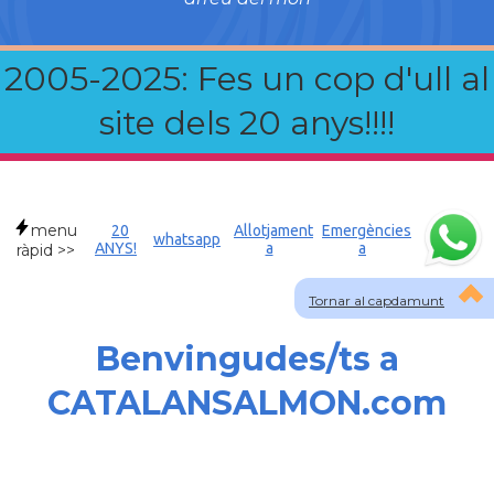
2005-2025: Fes un cop d'ull al
site dels 20 anys!!!!
menu
20
Allotjament
Emergències
whatsapp
ANYS!
a
a
ràpid >>
Tornar al capdamunt
Benvingudes/ts a
CATALANSALMON.com