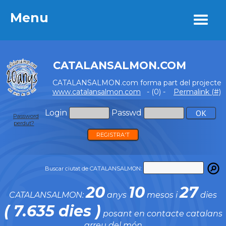
Menu
Menu
CATALANSALMON.COM
CATALANSALMON.com forma part del projecte
www.catalansalmon.com
- (0) -
Permalink (#)
Login
Passwd
Password
perdut?
REGISTRA'T
Buscar ciutat de CATALANSALMON:
20
10
27
CATALANSALMON:
anys
mesos i
dies
( 7.635 dies )
posant en contacte catalans
arreu del món