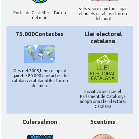
vols veure com fan cagar
Portal de Castellers d'arreu
el tió els catalans d'arreu
del món
del mon?
75.000Contactes
Llei electoral
catalana
Des del 2005,hem recopilat
gairebé 80.000 contactes de
catalans i catalanòfils d'arreu
del món.
Iniciativa per que el
Parlament de Catalunya
adopti una Llei Electoral
Catalana
Culersalmon
5centims