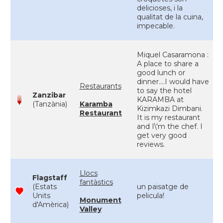
delicioses, i la
qualitat de la cuina,
impecable.
Miquel Casaramona :
A place to share a
good lunch or
dinner....I would have
Restaurants
to say the hotel
Zanzibar
KARAMBA at
(Tanzània)
Karamba
Kizimkazi Dimbani.
Restaurant
It is my restaurant
and I\'m the chef. I
get very good
reviews.
Llocs
Flagstaff
fantàstics
(Estats
un paisatge de
Units
pelicula!
Monument
d'Amèrica)
Valley