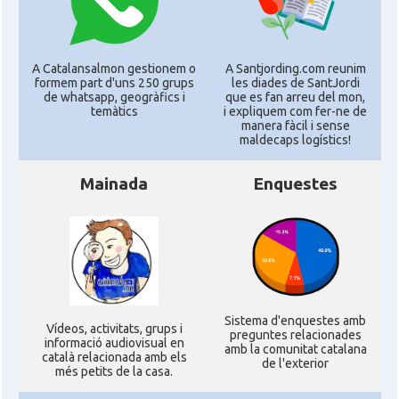
A Catalansalmon gestionem o
A Santjording.com reunim
formem part d'uns 250 grups
les diades de SantJordi
de whatsapp, geogràfics i
que es fan arreu del mon,
temàtics
i expliquem com fer-ne de
manera fàcil i sense
maldecaps logí­stics!
Mainada
Enquestes
Sistema d'enquestes amb
Ví­deos, activitats, grups i
preguntes relacionades
informació audiovisual en
amb la comunitat catalana
català relacionada amb els
de l'exterior
més petits de la casa.