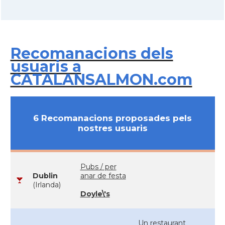
Recomanacions dels
usuaris a
CATALANSALMON.com
6 Recomanacions proposades pels
nostres usuaris
Pubs / per
Dublin
anar de festa
(Irlanda)
Doyle\'s
Un restaurant