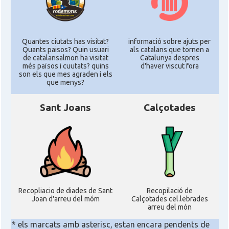
Quantes ciutats has visitat?
informació sobre ajuts per
Quants paisos? Quin usuari
als catalans que tornen a
de catalansalmon ha visitat
Catalunya despres
més països i cuutats? quins
d'haver viscut fora
son els que mes agraden i els
que menys?
Sant Joans
Calçotades
Recopliacio de diades de Sant
Recopilació de
Joan d'arreu del móm
Calçotades cel.lebrades
arreu del món
* els marcats amb asterisc, estan encara pendents de