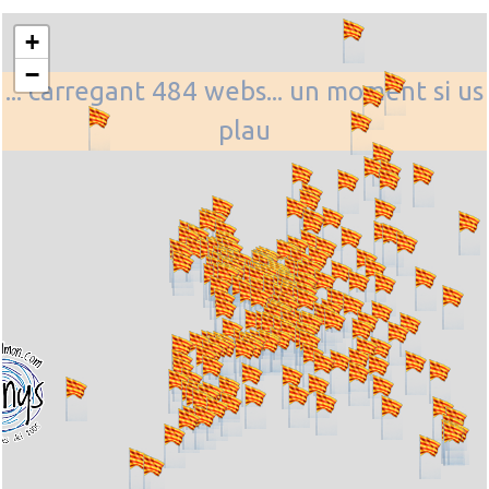
+
−
... carregant 484 webs... un moment si us
plau