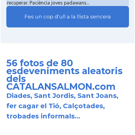
recuperar. Paciència joves padawans...
Fes un cop d'ull a la llista sencera
56 fotos de 80
esdeveniments aleatoris
dels
CATALANSALMON.com
Diades, Sant Jordis, Sant Joans,
fer cagar el Tió, Calçotades,
trobades informals...