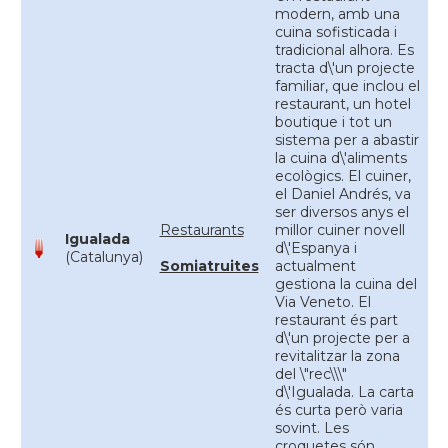
modern, amb una
cuina sofisticada i
tradicional alhora. Es
tracta d\'un projecte
familiar, que inclou el
restaurant, un hotel
boutique i tot un
sistema per a abastir
la cuina d\'aliments
ecològics. El cuiner,
el Daniel Andrés, va
ser diversos anys el
Restaurants
millor cuiner novell
Igualada
d\'Espanya i
(Catalunya)
Somiatruites
actualment
gestiona la cuina del
Via Veneto. El
restaurant és part
d\'un projecte per a
revitalitzar la zona
del \"rec\\\"
d\'Igualada. La carta
és curta però varia
sovint. Les
croquetes són