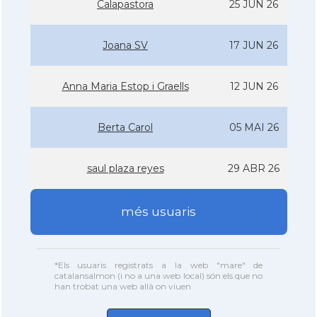
Calapastora
25 JUN 26
Joana SV
17 JUN 26
Anna Maria Estop i Graells
12 JUN 26
Berta Carol
05 MAI 26
saul plaza reyes
29 ABR 26
més usuaris
*Els usuaris registrats a la web "mare" de
catalansalmon (i no a una web local) són els que no
han trobat una web allà on viuen