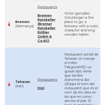
Restaurants
Victor gonzález
Bremen
Schüttinger is the
Ratskeller
Bremen
place to go, a
(Bremer
(Alemanya)
brewery with a rustic
Ratskeller
character and long
Rößler
wooden tables
GmbH &
Co.KG)
Restaurant senzill de
Teheran on menjar
el millor
\"abgoosht\\\", un
guisat típic iranià
que també
Restaurants
s\'anomena dizi
Teheran
(d\'aquí el nom del
(Iran)
Dizi
restaurant) que és el
nom de les olles en
les que es cuina i
serveix el plat. El