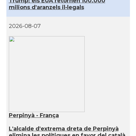
Trump: els EUA retornen 100.000
milions d'aranzels il·legals
2026-08-07
Perpinyà - França
L'alcalde d'extrema dreta de Perpinyà
elimina les polítiques en favor del català