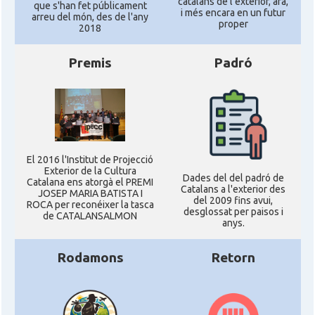
catalans de l'exterior, ara,
que s'han fet públicament
i més encara en un futur
arreu del món, des de l'any
proper
2018
Premis
Padró
El 2016 l'Institut de Projecció
Exterior de la Cultura
Dades del del padró de
Catalana ens atorgà el PREMI
Catalans a l'exterior des
JOSEP MARIA BATISTA I
del 2009 fins avui,
ROCA per reconéixer la tasca
desglossat per paisos i
de CATALANSALMON
anys.
Rodamons
Retorn