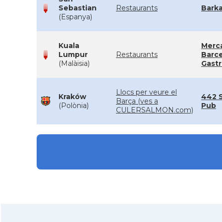
Sebastian
Restaurants
Barka
(Espanya)
Kuala
Merc
Lumpur
Restaurants
Barc
(Malàisia)
Gast
Llocs per veure el
Kraków
442 
Barça (ves a
(Polònia)
Pub
CULERSALMON.com)