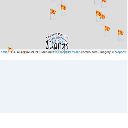
Leaflet
| CATALANSALMON :: Map data ©
OpenStreetMap
contributors, Imagery ©
Mapbox