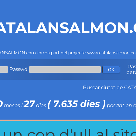
ATALANSALMON
NSALMON.com forma part del projecte
www.catalansalmon.c
Pa
Passwd
per
Buscar ciutat de C
0
27
( 7.635 dies )
mesos i
dies
posant en c
n cop d'ull al site