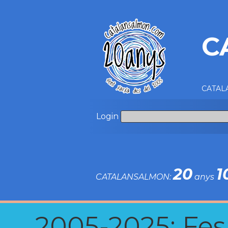
C
CATALA
Login
20
1
CATALANSALMON:
anys
2005-2025: Fes u