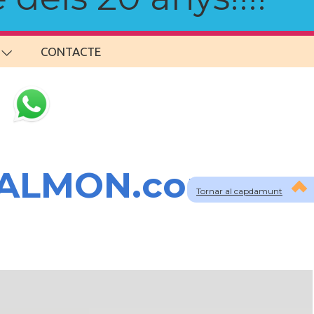
CONTACTE
SALMON.com
Tornar al capdamunt