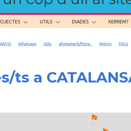
ROJECTES
UTILS
DIADES
XERREM?
 ANYS!
Whatsapp
Utils
allotjament/feina...
Retorn
FAQs
es/ts a CATALAN