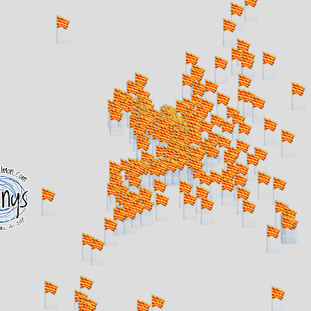
. carregant 484 webs... un moment si us p