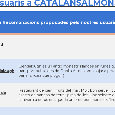
usuaris a CATALANSALMON
6 Recomanacions proposades pels nostres usuari
ed
Glendalough és un antic monestir irlandès en runes que
dalough
transport public des de Dublin A mes pots pujar a peu fin
pena. Encara que plogui ;)
Restaurant de carn i fruits del mar. Molt bon servei i 
 de
risotto de banana da terra i pirão de llet. Lloc selecte 
canviem a euros ens queda un preu ben raonable, fins i