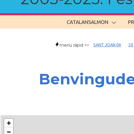
CATALANSALMON
P
menu ràpid >>
SANT JOAN 06
20
Benvingud
+
−