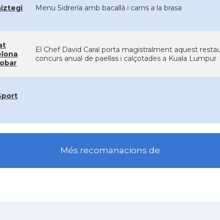
iztegi
Menu Sidrería amb bacallà i carns a la brasa
at
El Chef David Caral porta magistralment aquest restau
elona
concurs anual de paellas i calçotades a Kuala Lumpur
robar
Sport
Més recomanacions de