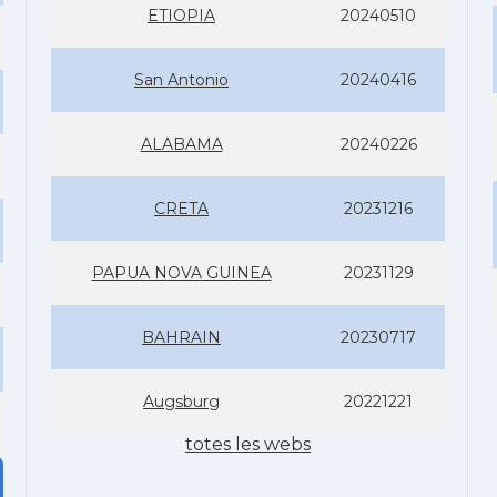
ETIOPIA
20240510
San Antonio
20240416
ALABAMA
20240226
CRETA
20231216
PAPUA NOVA GUINEA
20231129
BAHRAIN
20230717
Augsburg
20221221
totes les webs