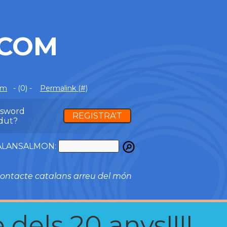
.COM
om
- (0) -
Permalink (#)
ssword
REGISTRA'T
dut?
ATALANSALMON:
ontacte catalans arreu del món
 dels 20 anys!!!!