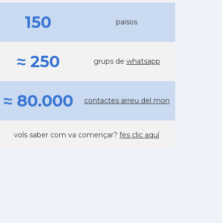
150
països
≈ 250
grups de
whatsapp
≈ 80.000
contactes arreu del mon
vols saber com va començar?
fes clic aquí