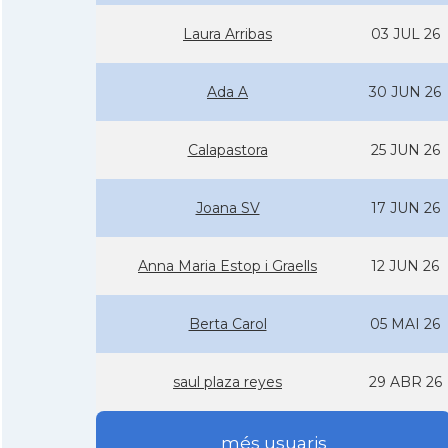
Laura Arribas
03 JUL 26
Ada A
30 JUN 26
Calapastora
25 JUN 26
Joana SV
17 JUN 26
Anna Maria Estop i Graells
12 JUN 26
Berta Carol
05 MAI 26
saul plaza reyes
29 ABR 26
més usuaris