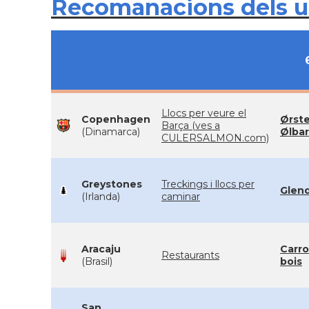
Recomanacions dels 
Llocs per veure el
Copenhagen
Ørst
Barça (ves a
(Dinamarca)
Ølbar
CULERSALMON.com)
Greystones
Treckings i llocs per
Glen
(Irlanda)
caminar
Aracaju
Carro
Restaurants
(Brasil)
bois
San