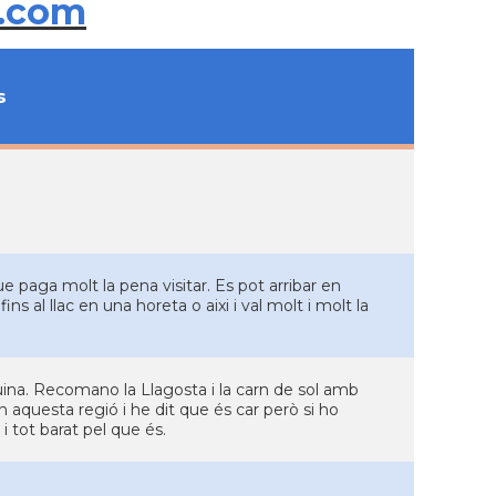
.com
s
 paga molt la pena visitar. Es pot arribar en
s al llac en una horeta o aixi i val molt i molt la
cuina. Recomano la Llagosta i la carn de sol amb
en aquesta regió i he dit que és car però si ho
 tot barat pel que és.