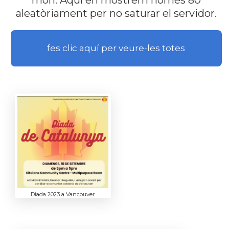
món. Aquí en mostrem només 80
aleatòriament per no saturar el servidor.
fes clic aquí per veure-les totes
Diada 2023 a Vancouver