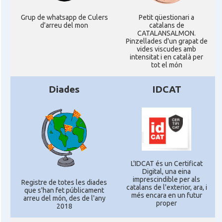
Grup de whatsapp de Culers
Petit qüestionari a
d'arreu del mon
catalans de
CATALANSALMON.
Pinzellades d'un grapat de
vides viscudes amb
intensitat i en català per
tot el món
Diades
IDCAT
L'IDCAT és un Certificat
Digital, una eina
imprescindible per als
Registre de totes les diades
catalans de l'exterior, ara, i
que s'han fet públicament
més encara en un futur
arreu del món, des de l'any
proper
2018