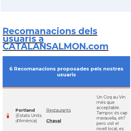
Recomanacions dels
usuaris a
CATALANSALMON.com
6 Recomanacions proposades pels nostres
usuaris
Un Coq au Vin
més que
acceptable.
Portland
Restaurants
Tampoc és cap
(Estats Units
meravella, eh?
d'Amèrica)
Chaval
pero vist el
nivell local, es