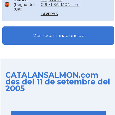
Belfast
Barça (ves a
(Regne Unit
CULERSALMON.com)
(UK))
LAVERYS
Més recomanacions de
CATALANSALMON.com
des del 11 de setembre del
2005