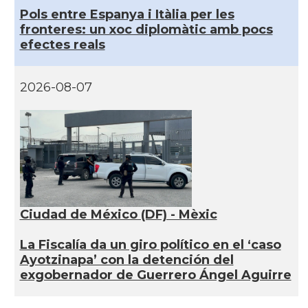
Pols entre Espanya i Itàlia per les
fronteres: un xoc diplomàtic amb pocs
efectes reals
2026-08-07
Ciudad de México (DF) - Mèxic
La Fiscalía da un giro político en el ‘caso
Ayotzinapa’ con la detención del
exgobernador de Guerrero Ángel Aguirre