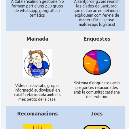
A Catalansalmon gestionem o
A Santjording.com reunim
formem part d'uns 250 grups
les diades de SantJordi
de whatsapp, geogràfics i
que es fan arreu del mon, i
temàtics
expliquem com fer-ne de
manera fàcil i sense
maldecaps logí­stics!
Mainada
Enquestes
Sistema d'enquestes amb
Ví­deos, activitats, grups i
preguntes relacionades
informació audiovisual en
amb la comunitat catalana
català relacionada amb els
de l'exterior
més petits de la casa.
Recomanacions
Jocs