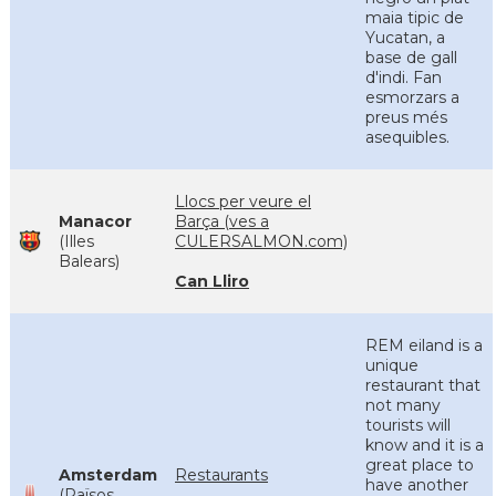
maia tipic de
Yucatan, a
base de gall
d'indi. Fan
esmorzars a
preus més
asequibles.
Llocs per veure el
Manacor
Barça (ves a
(Illes
CULERSALMON.com)
Balears)
Can Lliro
REM eiland is a
unique
restaurant that
not many
tourists will
know and it is a
great place to
Amsterdam
Restaurants
have another
(Països