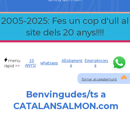
2005-2025: Fes un cop d'ull al
site dels 20 anys!!!!
menu
20
Allotjament
Emergències
whatsapp
ANYS!
a
a
ràpid >>
Tornar al capdamunt
Benvingudes/ts a
CATALANSALMON.com