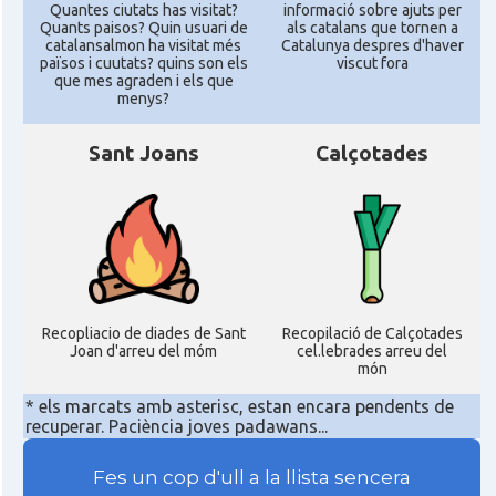
Quantes ciutats has visitat?
informació sobre ajuts per
Quants paisos? Quin usuari de
als catalans que tornen a
catalansalmon ha visitat més
Catalunya despres d'haver
països i cuutats? quins son els
viscut fora
que mes agraden i els que
menys?
Sant Joans
Calçotades
Recopliacio de diades de Sant
Recopilació de Calçotades
Joan d'arreu del móm
cel.lebrades arreu del
món
* els marcats amb asterisc, estan encara pendents de
recuperar. Paciència joves padawans...
Fes un cop d'ull a la llista sencera