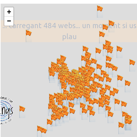
+
−
... carregant 484 webs... un moment si us
plau