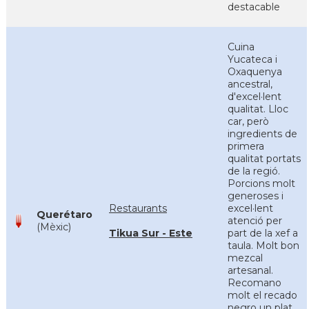
destacable
Cuina
Yucateca i
Oxaquenya
ancestral,
d'excel·lent
qualitat. Lloc
car, però
ingredients de
primera
qualitat portats
de la regió.
Porcions molt
generoses i
Restaurants
excel·lent
Querétaro
atenció per
(Mèxic)
Tikua Sur - Este
part de la xef a
taula. Molt bon
mezcal
artesanal.
Recomano
molt el recado
negro un plat