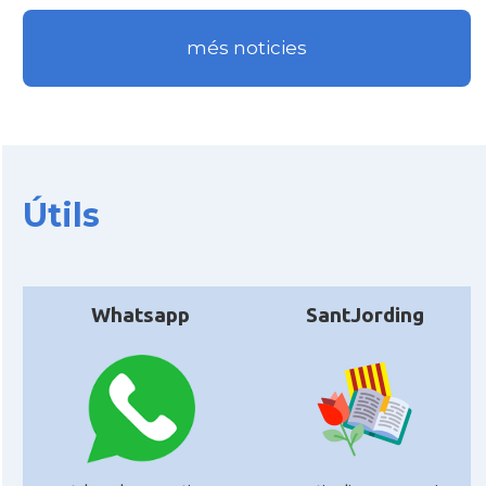
més noticies
Útils
Whatsapp
SantJording