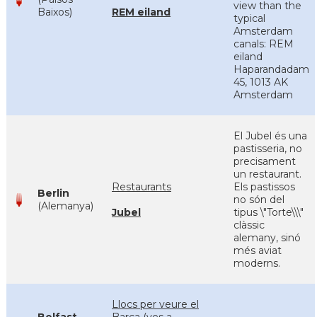
view than the
Baixos)
REM eiland
typical
Amsterdam
canals: REM
eiland
Haparandadam
45, 1013 AK
Amsterdam
El Jubel és una
pastisseria, no
precisament
un restaurant.
Restaurants
Els pastissos
Berlin
no són del
(Alemanya)
Jubel
tipus \"Torte\\\"
clàssic
alemany, sinó
més aviat
moderns.
Llocs per veure el