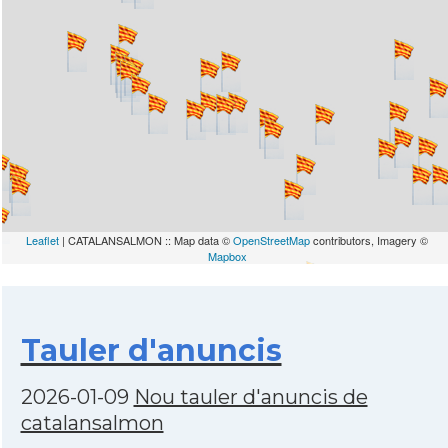
Leaflet
| CATALANSALMON :: Map data ©
OpenStreetMap
contributors, Imagery ©
Mapbox
Tauler d'anuncis
2026-01-09
Nou tauler d'anuncis de
catalansalmon