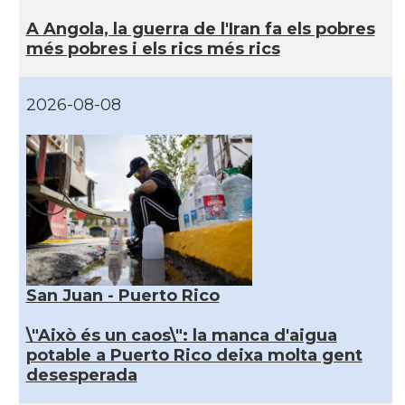
A Angola, la guerra de l'Iran fa els pobres
més pobres i els rics més rics
2026-08-08
San Juan - Puerto Rico
\"Això és un caos\": la manca d'aigua
potable a Puerto Rico deixa molta gent
desesperada