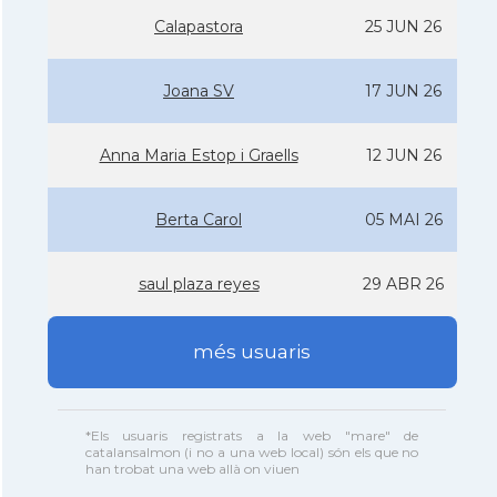
Calapastora
25 JUN 26
Joana SV
17 JUN 26
Anna Maria Estop i Graells
12 JUN 26
Berta Carol
05 MAI 26
saul plaza reyes
29 ABR 26
més usuaris
*Els usuaris registrats a la web "mare" de
catalansalmon (i no a una web local) són els que no
han trobat una web allà on viuen