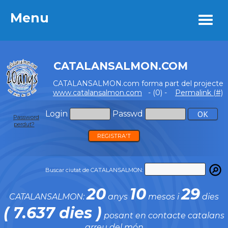
Menu
Menu
CATALANSALMON.COM
CATALANSALMON.com forma part del projecte
www.catalansalmon.com
- (0) -
Permalink (#)
Login
Passwd
Password
perdut?
REGISTRA'T
Buscar ciutat de CATALANSALMON:
20
10
29
CATALANSALMON:
anys
mesos i
dies
( 7.637 dies )
posant en contacte catalans
arreu del món