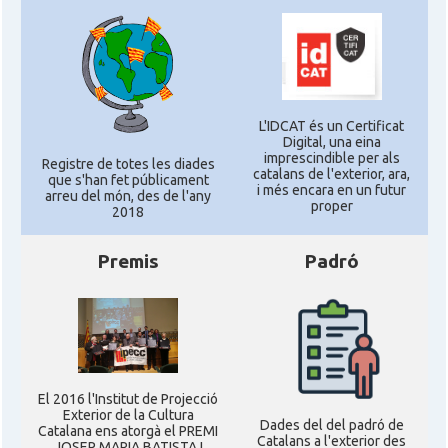
L'IDCAT és un Certificat
Digital, una eina
imprescindible per als
Registre de totes les diades
catalans de l'exterior, ara,
que s'han fet públicament
i més encara en un futur
arreu del món, des de l'any
proper
2018
Premis
Padró
El 2016 l'Institut de Projecció
Exterior de la Cultura
Dades del del padró de
Catalana ens atorgà el PREMI
Catalans a l'exterior des
JOSEP MARIA BATISTA I