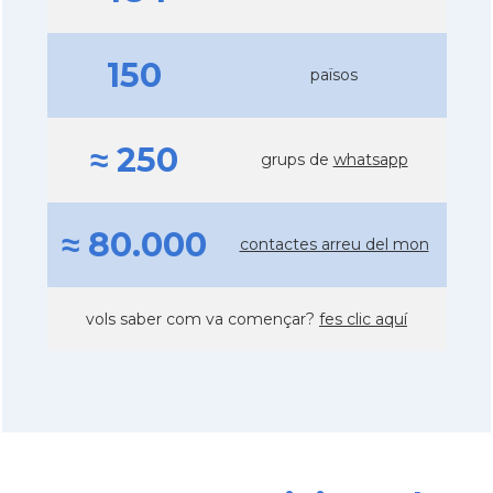
150
països
≈ 250
grups de
whatsapp
≈ 80.000
contactes arreu del mon
vols saber com va començar?
fes clic aquí