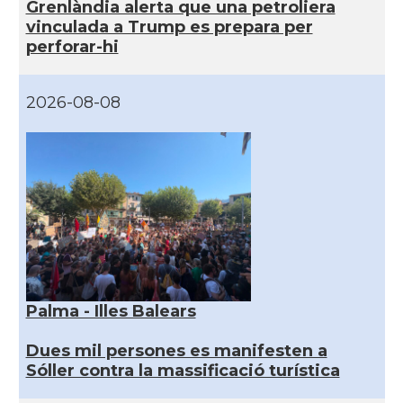
Grenlàndia alerta que una petroliera
vinculada a Trump es prepara per
perforar-hi
2026-08-08
Palma - Illes Balears
Dues mil persones es manifesten a
Sóller contra la massificació turística