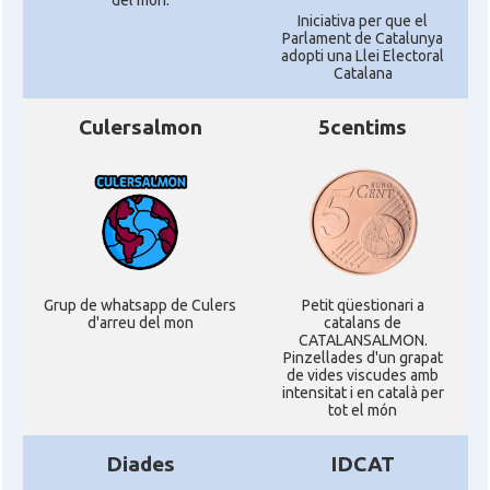
del món.
Iniciativa per que el
Parlament de Catalunya
adopti una Llei Electoral
Catalana
Culersalmon
5centims
Grup de whatsapp de Culers
Petit qüestionari a
d'arreu del mon
catalans de
CATALANSALMON.
Pinzellades d'un grapat
de vides viscudes amb
intensitat i en català per
tot el món
Diades
IDCAT