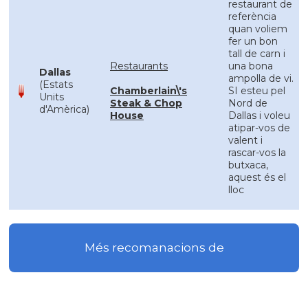
restaurant de
referència
quan voliem
fer un bon
tall de carn i
Restaurants
una bona
Dallas
ampolla de vi.
(Estats
Chamberlain\'s
SI esteu pel
Units
Steak & Chop
Nord de
d'Amèrica)
House
Dallas i voleu
atipar-vos de
valent i
rascar-vos la
butxaca,
aquest és el
lloc
Més recomanacions de