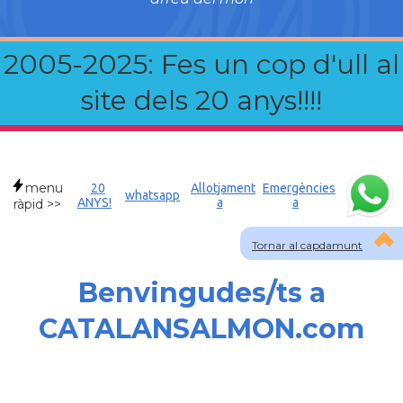
2005-2025: Fes un cop d'ull al
site dels 20 anys!!!!
menu
20
Allotjament
Emergències
whatsapp
ANYS!
a
a
ràpid >>
Tornar al capdamunt
Benvingudes/ts a
CATALANSALMON.com