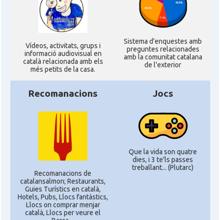
Sistema d'enquestes amb
Ví­deos, activitats, grups i
preguntes relacionades
informació audiovisual en
amb la comunitat catalana
català relacionada amb els
de l'exterior
més petits de la casa.
Recomanacions
Jocs
Que la vida son quatre
dies, i 3 te'ls passes
treballant... (Plutarc)
Recomanacions de
catalansalmon; Restaurants,
Guies Turístics en català,
Hotels, Pubs, Llocs fantàstics,
Llocs on comprar menjar
català, Llocs per veure el