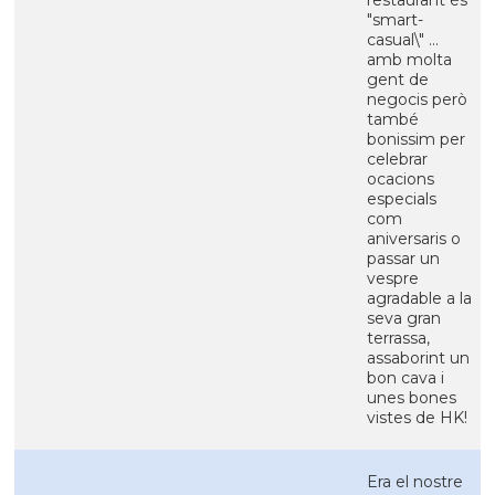
restaurant és
"smart-
casual\" ...
amb molta
gent de
negocis però
també
bonissim per
celebrar
ocacions
especials
com
aniversaris o
passar un
vespre
agradable a la
seva gran
terrassa,
assaborint un
bon cava i
unes bones
vistes de HK!
Era el nostre