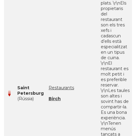
plats. \r\nEls
propietaris
del
restaurant
son els tres
xefs i
cadascun
d’ells està
especialitzat
en un tipus
de cuina.
\r\nEl
restaurant es
molt petit i
es preferible
reservar.
Saint
Restaurants
\r\nLes taules
Petersburg
son altes i
(Rússia)
Birch
sovint has de
compartir-la.
Es una bona
experiència.
\r\nTenen
menús
tancats a