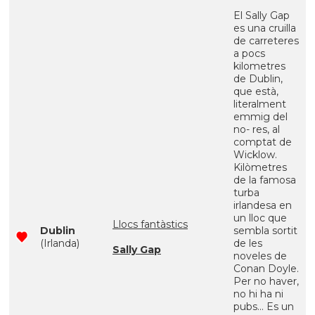
El Sally Gap
es una cruilla
de carreteres
a pocs
kilometres
de Dublin,
que està,
literalment
emmig del
no- res, al
comptat de
Wicklow.
Kilòmetres
de la famosa
turba
irlandesa en
un lloc que
Llocs fantàstics
Dublin
sembla sortit
(Irlanda)
de les
Sally Gap
noveles de
Conan Doyle.
Per no haver,
no hi ha ni
pubs... Es un