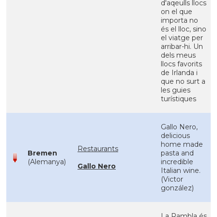
d'aqeulls llocs
on el que
importa no
és el lloc, sino
el viatge per
arribar-hi. Un
dels meus
llocs favorits
de Irlanda i
que no surt a
les guies
turístiques
Gallo Nero,
delicious
home made
Restaurants
Bremen
pasta and
(Alemanya)
incredible
Gallo Nero
Italian wine.
(Victor
gonzález)
La Rambla és