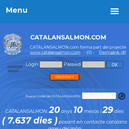
Menu
Menu
CATALANSALMON.COM
CATALANSALMON.com forma part del projecte
www.catalansalmon.com
- (0) -
Permalink (#)
Login
Passwd
Password
perdut?
REGISTRA'T
Buscar ciutat de CATALANSALMON:
20
10
29
CATALANSALMON:
anys
mesos i
dies
( 7.637 dies )
posant en contacte catalans
arreu del món