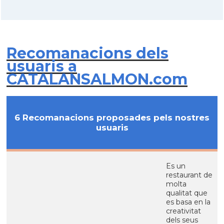
Recomanacions dels
usuaris a
CATALANSALMON.com
6 Recomanacions proposades pels nostres
usuaris
Es un
restaurant de
molta
qualitat que
es basa en la
creativitat
dels seus