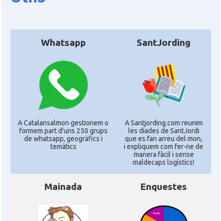
Whatsapp
SantJording
A Catalansalmon gestionem o
A Santjording.com reunim
formem part d'uns 250 grups
les diades de SantJordi
de whatsapp, geogràfics i
que es fan arreu del mon,
temàtics
i expliquem com fer-ne de
manera fàcil i sense
maldecaps logí­stics!
Mainada
Enquestes