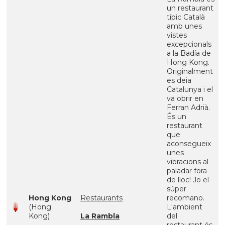
un restaurant
típic Català
amb unes
vistes
excepcionals
a la Badía de
Hong Kong.
Originalment
es deia
Catalunya i el
va obrir en
Ferran Adrià.
És un
restaurant
que
aconsegueix
unes
vibracions al
paladar fora
de lloc! Jo el
súper
Hong Kong
Restaurants
recomano.
(Hong
L'ambient
Kong)
La Rambla
del