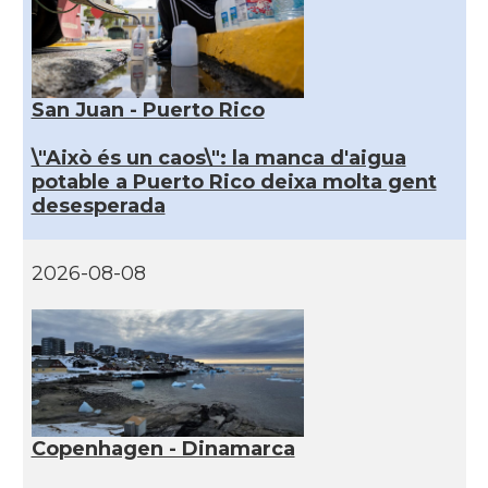
San Juan - Puerto Rico
\"Això és un caos\": la manca d'aigua
potable a Puerto Rico deixa molta gent
desesperada
2026-08-08
Copenhagen - Dinamarca