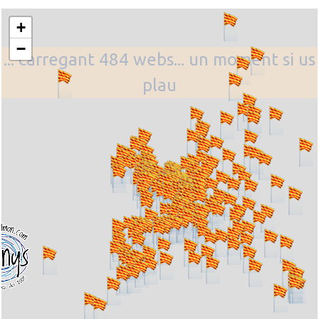
+
−
... carregant 484 webs... un moment si us
plau