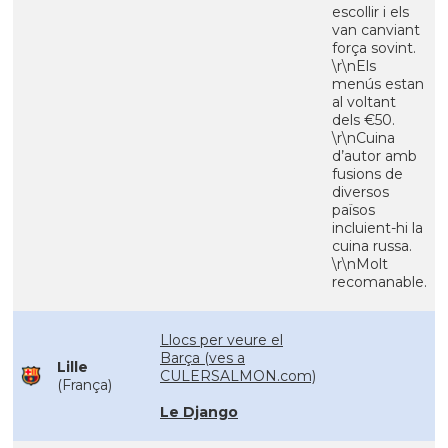
escollir i els
van canviant
força sovint.
\r\nEls
menús estan
al voltant
dels €50.
\r\nCuina
d’autor amb
fusions de
diversos
països
incluient-hi la
cuina russa.
\r\nMolt
recomanable.
Llocs per veure el
Barça (ves a
Lille
CULERSALMON.com)
(França)
Le Django