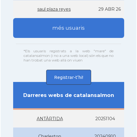
saul plaza reyes
29 ABR 26
més usuaris
*Els usuaris registrats a la web "mare" de
catalansalmon (i no a una web local) són els que no
han trobat una web allà on viuen
Registrar-t'hi!
Darreres webs de catalansalmon
ANTÀRTIDA
20251104
Charleston
20240910