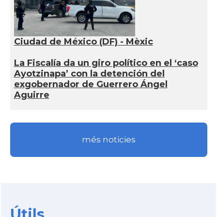
Ciudad de México (DF) - Mèxic
La Fiscalía da un giro político en el ‘caso
Ayotzinapa’ con la detención del
exgobernador de Guerrero Ángel
Aguirre
més noticies
Útils