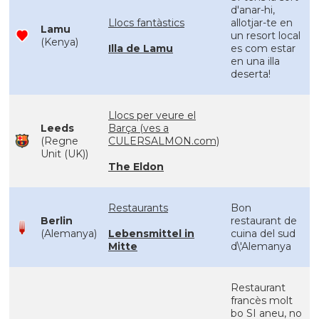
d'anar-hi,
Llocs fantàstics
allotjar-te en
Lamu
un resort local
(Kenya)
Illa de Lamu
es com estar
en una illa
deserta!
Llocs per veure el
Leeds
Barça (ves a
(Regne
CULERSALMON.com)
Unit (UK))
The Eldon
Restaurants
Bon
Berlin
restaurant de
(Alemanya)
Lebensmittel in
cuina del sud
Mitte
d\'Alemanya
Restaurant
francès molt
bo SI aneu, no