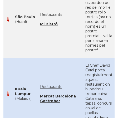
us perdeu per
res del mon el
postre rollo
Restaurants
São Paulo
torrijas (ara no
(Brasil)
recordo el
Ici Bistrô
nom) es un
postre
premiat... val la
pena anar-hi
nomes pel
postre!
El Chef David
Caral porta
magistralment
aquest
restaurant ón
Restaurants
Kuala
hi podreu
Lumpur
trobar cuina
Mercat Barcelona
(Malàisia)
Catalana,
Gastrobar
tapas, concurs
anual de
paellas i
calçotades a