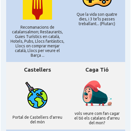
Que la vida son quatre
dies, i 3 te'ls passes
treballant... (Plutarc)
Recomanacions de
catalansalmon; Restaurants,
Guies Turístics en català,
Hotels, Pubs, Llocs fantàstics,
Llocs on comprar menjar
català, Llocs per veure el
Barça ...
Castellers
Caga Tió
vols veure com fan cagar
Portal de Castellers d'arreu
el tió els catalans d'arreu
del món
del mon?