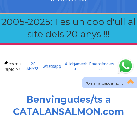
2005-2025: Fes un cop d'ull al
site dels 20 anys!!!!
menu
20
Allotjament
Emergències
whatsapp
ANYS!
a
a
ràpid >>
Tornar al capdamunt
Benvingudes/ts a
CATALANSALMON.com