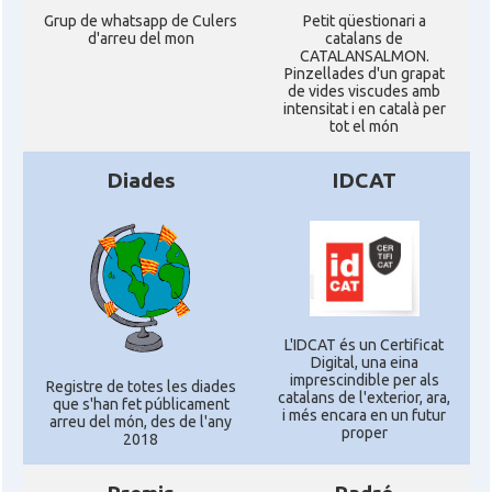
Grup de whatsapp de Culers
Petit qüestionari a
d'arreu del mon
catalans de
CATALANSALMON.
Pinzellades d'un grapat
de vides viscudes amb
intensitat i en català per
tot el món
Diades
IDCAT
L'IDCAT és un Certificat
Digital, una eina
imprescindible per als
Registre de totes les diades
catalans de l'exterior, ara,
que s'han fet públicament
i més encara en un futur
arreu del món, des de l'any
proper
2018