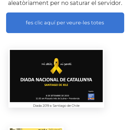
aleatòriament per no saturar el servidor.
fes clic aquí per veure-les totes
Diada 2019 a Santiago de Chile