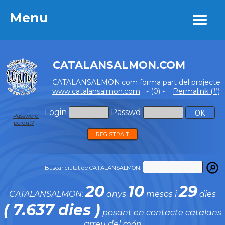
Menu
Menu
CATALANSALMON.COM
CATALANSALMON.com forma part del projecte
www.catalansalmon.com
- (0) -
Permalink (#)
Login
Passwd
Password
perdut?
REGISTRA'T
Buscar ciutat de CATALANSALMON:
20
10
29
CATALANSALMON:
anys
mesos i
dies
( 7.637 dies )
posant en contacte catalans
arreu del món