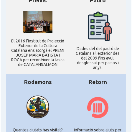
Premis
Padró
El 2016 l'Institut de Projecció
Exterior de la Cultura
Dades del del padró de
Catalana ens atorgà el PREMI
Catalans a l'exterior des
JOSEP MARIA BATISTA I
del 2009 fins avui,
ROCA per reconéixer la tasca
desglossat per paisos i
de CATALANSALMON
anys.
Rodamons
Retorn
Quantes ciutats has visitat?
informació sobre ajuts per