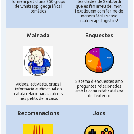
formem part d'uns 250 grups
les diades de SantJordi
de whatsapp, geogràfics i
que es fan arreu del mon,
temàtics
i expliquem com fer-ne de
manera fàcil i sense
maldecaps logí­stics!
Mainada
Enquestes
Sistema d'enquestes amb
Ví­deos, activitats, grups i
preguntes relacionades
informació audiovisual en
amb la comunitat catalana
català relacionada amb els
de l'exterior
més petits de la casa.
Recomanacions
Jocs