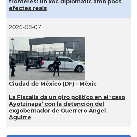
fronteres: un xoc diplomàtic amb pocs
efectes reals
2026-08-07
Ciudad de México (DF) - Mèxic
La Fiscalía da un giro político en el ‘caso
Ayotzinapa’ con la detención del
exgobernador de Guerrero Ángel
Aguirre