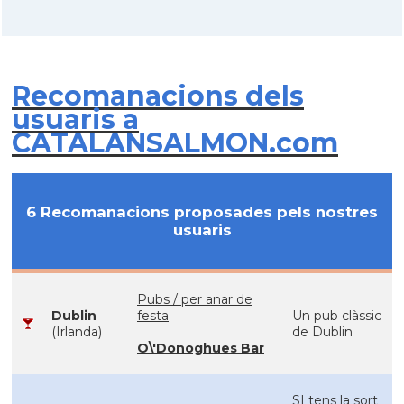
Recomanacions dels
usuaris a
CATALANSALMON.com
6 Recomanacions proposades pels nostres
usuaris
Pubs / per anar de
Dublin
festa
Un pub clàssic
(Irlanda)
de Dublin
O\'Donoghues Bar
SI tens la sort