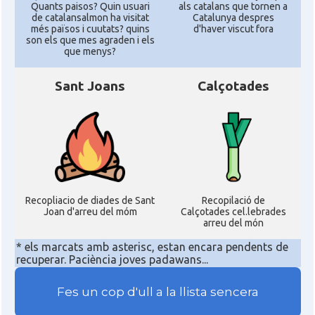
Quants paisos? Quin usuari
als catalans que tornen a
de catalansalmon ha visitat
Catalunya despres
més països i cuutats? quins
d'haver viscut fora
son els que mes agraden i els
que menys?
Sant Joans
Calçotades
Recopliacio de diades de Sant
Recopilació de
Joan d'arreu del móm
Calçotades cel.lebrades
arreu del món
* els marcats amb asterisc, estan encara pendents de
recuperar. Paciència joves padawans...
Fes un cop d'ull a la llista sencera