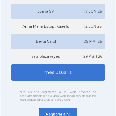
Joana SV
17 JUN 26
Anna Maria Estop i Graells
12 JUN 26
Berta Carol
05 MAI 26
saul plaza reyes
29 ABR 26
més usuaris
*Els usuaris registrats a la web "mare" de
catalansalmon (i no a una web local) són els que no
han trobat una web allà on viuen
Registrar-t'hi!