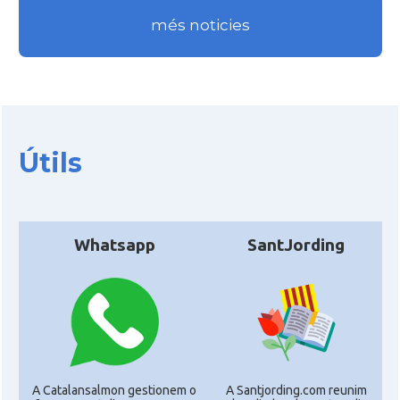
més noticies
Útils
Whatsapp
SantJording
A Catalansalmon gestionem o
A Santjording.com reunim