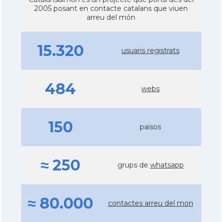
2005 posant en contacte catalans que viuen
arreu del món
15.320
usuaris registrats
484
webs
150
països
≈ 250
grups de
whatsapp
≈ 80.000
contactes arreu del mon