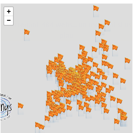
+
−
... carregant 484 webs... un moment si us
plau