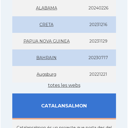
ALABAMA
20240226
CRETA
20231216
PAPUA NOVA GUINEA
20231129
BAHRAIN
20230717
Augsburg
20221221
totes les webs
CATALANSALMON
Catalansalmon és un projecte que porta des del