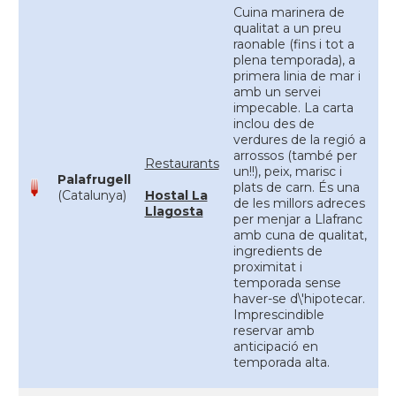
Cuina marinera de
qualitat a un preu
raonable (fins i tot a
plena temporada), a
primera linia de mar i
amb un servei
impecable. La carta
inclou des de
verdures de la regió a
arrossos (també per
Restaurants
un!!), peix, marisc i
Palafrugell
plats de carn. És una
(Catalunya)
Hostal La
de les millors adreces
Llagosta
per menjar a Llafranc
amb cuna de qualitat,
ingredients de
proximitat i
temporada sense
haver-se d\'hipotecar.
Imprescindible
reservar amb
anticipació en
temporada alta.