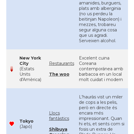
amanides, burguers,
plats amb alberginia
(no us perdeu la
beitinjan Napoleon) i
mezzes, trobareu
segur alguna cosa
que us agradi.
Serveixen alcohol.
New York
Excelent cuina
City
Restaurants
Coreana
(Estats
contemporánea amb
Units
The woo
barbacoa en un local
d'Amèrica)
molt cuidat i modern
L'hauràs vist un miler
de cops a les pelis,
però en directe és
Llocs
encara més
fantàstics
impressionant. Quan
Tokyo
hi ets, et sents com si
(Japó)
Shibuya
fosis un extra de