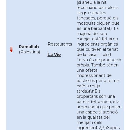
(si aneu a la nit
recomano pantalons
llargs i sabates
tancades, perquè els
mosquits piquen que
és una barbaritat). La
majoria del seu
menjar està fet amb
Restaurants
ingredients orgànics
Ramallah
que cultiven al terrat
(Palestina)
La Vie
de la casa i l´oli d
´oliva és de producció
pròpia. També ténen
una oferta
impressionant de
pastissos per a fer un
cafè a mitja
tarda.\r\nEls
propietaris són una
parella (ell palestí, ella
americana) que posen
una especial atenció
en la qualitat del
menjar i dels
ingredients.\r\nSopes,