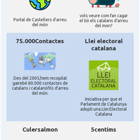
vols veure com fan cagar
Portal de Castellers d'arreu
el tió els catalans d'arreu
del món
del mon?
75.000Contactes
Llei electoral
catalana
Des del 2005,hem recopilat
gairebé 80.000 contactes de
catalans i catalanòfils d'arreu
del món.
Iniciativa per que el
Parlament de Catalunya
adopti una Llei Electoral
Catalana
Culersalmon
5centims