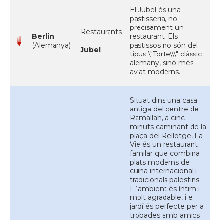
El Jubel és una
pastisseria, no
precisament un
Restaurants
Berlin
restaurant. Els
(Alemanya)
pastissos no són del
Jubel
tipus \"Torte\\\" clàssic
alemany, sinó més
aviat moderns.
Situat dins una casa
antiga del centre de
Ramallah, a cinc
minuts caminant de la
plaça del Rellotge, La
Vie és un restaurant
familar que combina
plats moderns de
cuina internacional i
tradicionals palestins.
L´ambient és íntim i
molt agradable, i el
jardí és perfecte per a
trobades amb amics