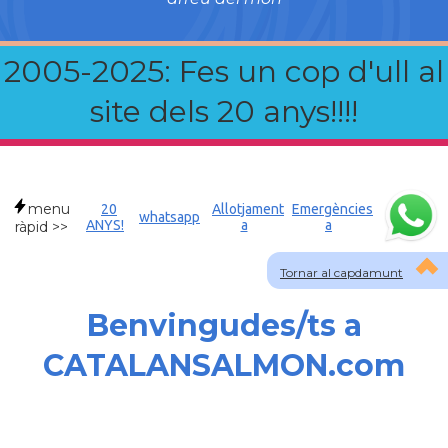
2005-2025: Fes un cop d'ull al
site dels 20 anys!!!!
menu
20
Allotjament
Emergències
whatsapp
ANYS!
a
a
ràpid >>
Tornar al capdamunt
Benvingudes/ts a
CATALANSALMON.com