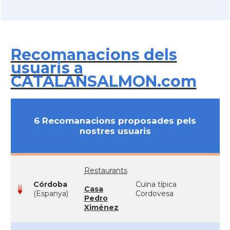
Recomanacions dels
usuaris a
CATALANSALMON.com
6 Recomanacions proposades pels
nostres usuaris
Restaurants
Córdoba
Cuina típica
Casa
(Espanya)
Cordovesa
Pedro
Ximénez