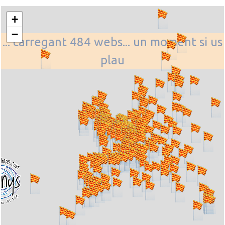
+
−
... carregant 484 webs... un moment si us
plau