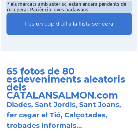
* els marcats amb asterisc, estan encara pendents de
recuperar. Paciència joves padawans...
Fes un cop d'ull a la llista sencera
65 fotos de 80
esdeveniments aleatoris
dels
CATALANSALMON.com
Diades, Sant Jordis, Sant Joans,
fer cagar el Tió, Calçotades,
trobades informals...