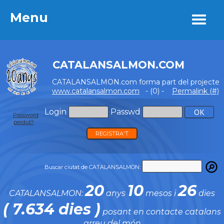
Menu
Menu
CATALANSALMON.COM
CATALANSALMON.com forma part del projecte
www.catalansalmon.com
- (0) -
Permalink (#)
Login
Passwd
Password
perdut?
REGISTRA'T
Buscar ciutat de CATALANSALMON:
20
10
26
CATALANSALMON:
anys
mesos i
dies
( 7.634 dies )
posant en contacte catalans
arreu del món