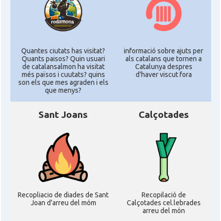
Quantes ciutats has visitat?
informació sobre ajuts per
Quants paisos? Quin usuari
als catalans que tornen a
de catalansalmon ha visitat
Catalunya despres
més països i cuutats? quins
d'haver viscut fora
son els que mes agraden i els
que menys?
Sant Joans
Calçotades
Recopliacio de diades de Sant
Recopilació de
Joan d'arreu del móm
Calçotades cel.lebrades
arreu del món