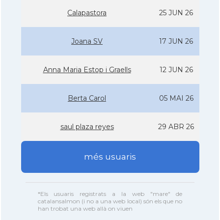
Calapastora
25 JUN 26
Joana SV
17 JUN 26
Anna Maria Estop i Graells
12 JUN 26
Berta Carol
05 MAI 26
saul plaza reyes
29 ABR 26
més usuaris
*Els usuaris registrats a la web "mare" de
catalansalmon (i no a una web local) són els que no
han trobat una web allà on viuen