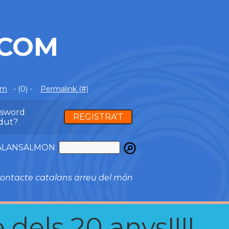
.COM
om
- (0) -
Permalink (#)
ssword
REGISTRA'T
dut?
ATALANSALMON:
ontacte catalans arreu del món
 dels 20 anys!!!!