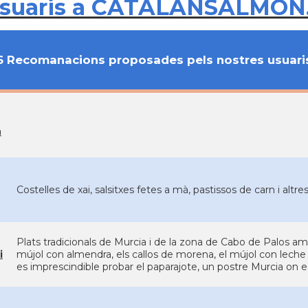
usuaris a CATALANSALMON
6 Recomanacions proposades pels nostres usuari
n
Costelles de xai, salsitxes fetes a mà, pastissos de carn i altre
Plats tradicionals de Murcia i de la zona de Cabo de Palos
i
mújol con almendra, els callos de morena, el mújol con leche de
es imprescindible probar el paparajote, un postre Murcia on es 