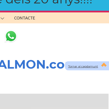
CONTACTE
SALMON.com
Tornar al capdamunt