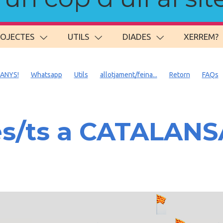
ROJECTES
UTILS
DIADES
XERREM?
 ANYS!
Whatsapp
Utils
allotjament/feina...
Retorn
FAQs
es/ts a CATALAN