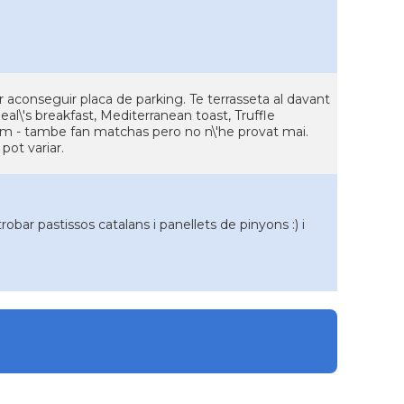
ar aconseguir placa de parking. Te terrasseta al davant
 Heal\'s breakfast, Mediterranean toast, Truffle
sim - tambe fan matchas pero no n\'he provat mai.
 pot variar.
robar pastissos catalans i panellets de pinyons :) i