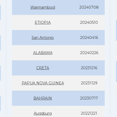
Warrnambool
20240708
ETIOPIA
20240510
San Antonio
20240416
ALABAMA
20240226
CRETA
20231216
PAPUA NOVA GUINEA
20231129
BAHRAIN
20230717
Augsburg
20221221