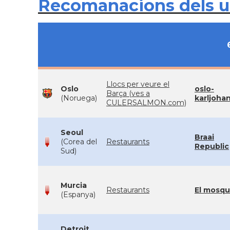
Recomanacions dels 
Llocs per veure el
Oslo
oslo-
Barça (ves a
(Noruega)
karljoha
CULERSALMON.com)
Seoul
Braai
(Corea del
Restaurants
Republic
Sud)
Murcia
Restaurants
El mosqu
(Espanya)
Detroit