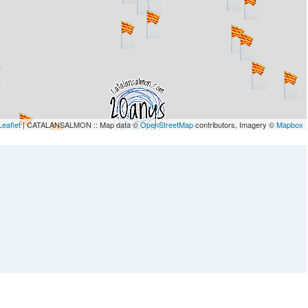
Leaflet
| CATALANSALMON :: Map data ©
OpenStreetMap
contributors, Imagery ©
Mapbox