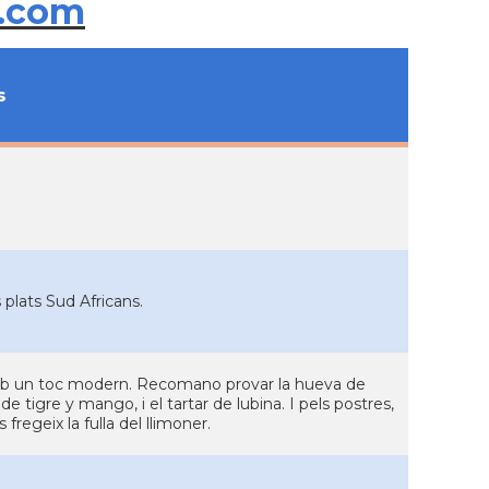
.com
s
s plats Sud Africans.
 amb un toc modern. Recomano provar la hueva de
 tigre y mango, i el tartar de lubina. I pels postres,
fregeix la fulla del llimoner.