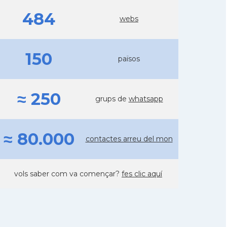
484
webs
150
països
≈ 250
grups de
whatsapp
≈ 80.000
contactes arreu del mon
vols saber com va començar?
fes clic aquí