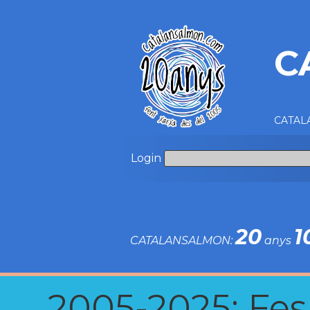
C
CATALA
Login
20
1
CATALANSALMON:
anys
2005-2025: Fes u