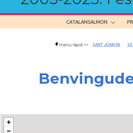
CATALANSALMON
P
menu ràpid >>
SANT JOAN 06
20
Benvingud
+
−