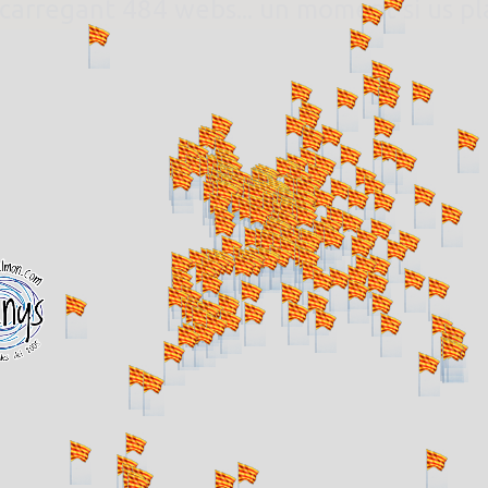
. carregant 484 webs... un moment si us p