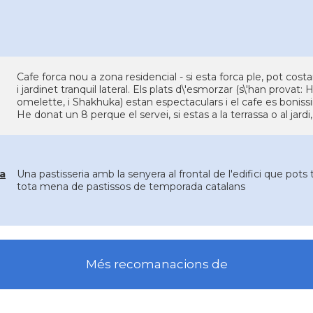
Cafe forca nou a zona residencial - si esta forca ple, pot cost
i jardinet tranquil lateral. Els plats d\'esmorzar (s\'han provat:
omelette, i Shakhuka) estan espectaculars i el cafe es bonis
He donat un 8 perque el servei, si estas a la terrassa o al jardi,
ia
Una pastisseria amb la senyera al frontal de l'edifici que pots t
tota mena de pastissos de temporada catalans
Més recomanacions de