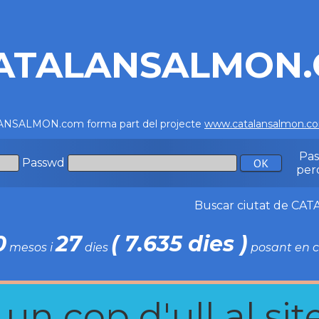
ATALANSALMON
NSALMON.com forma part del projecte
www.catalansalmon.c
Pa
Passwd
per
Buscar ciutat de C
0
27
( 7.635 dies )
mesos i
dies
posant en c
n cop d'ull al site