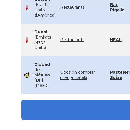
(Estats
Bar
Restaurants
Units
Pigalle
d'Amèrica)
Dubai
(Emirats
Restaurants
HEAL
Àrabs
Units)
Ciudad
de
Llocs on comprar
Pasteler
México
menjar català
Suiza
(DF)
(Mèxic)