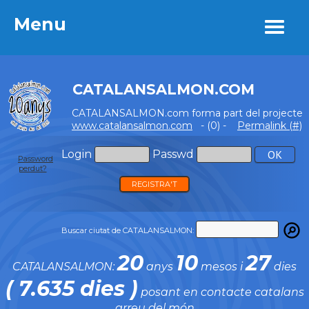
Menu
Menu
CATALANSALMON.COM
CATALANSALMON.com forma part del projecte
www.catalansalmon.com
- (0) -
Permalink (#)
Login
Passwd
Password
perdut?
REGISTRA'T
Buscar ciutat de CATALANSALMON:
20
10
27
CATALANSALMON:
anys
mesos i
dies
( 7.635 dies )
posant en contacte catalans
arreu del món