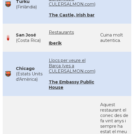
Turku
CULERSALMON.com)
(Finlàndia)
The Castle, Irish bar
Restaurants
San José
Cuina molt
(Costa Rica)
autentica.
Iberik
Llocs per veure el
Barça (ves a
Chicago
CULERSALMON.com)
(Estats Units
d'Amèrica)
The Embassy Public
House
Aquest
restaurant el
conec des de
fa vint anys i
sempre ha
estat el meu