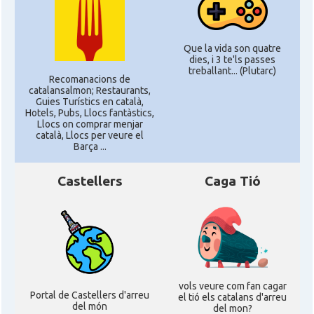
Que la vida son quatre
dies, i 3 te'ls passes
treballant... (Plutarc)
Recomanacions de
catalansalmon; Restaurants,
Guies Turístics en català,
Hotels, Pubs, Llocs fantàstics,
Llocs on comprar menjar
català, Llocs per veure el
Barça ...
Castellers
Caga Tió
vols veure com fan cagar
Portal de Castellers d'arreu
el tió els catalans d'arreu
del món
del mon?