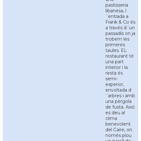
pastisseria
libanesa, l
´entrada a
Frank & Co és
a través d´un
passadís on ja
trobem les
primeres
taules. EL
restaurant té
una part
interior i la
resta és
semi-
experior,
envoltada d
´arbres i amb
una pèrgola
de fusta. Això
es deu al
clima
benevolent
del Caire, on
només plou