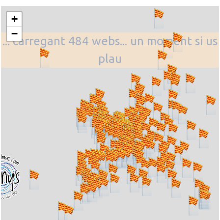
+
−
... carregant 484 webs... un moment si us
plau