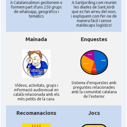
A Catalansalmon gestionem o
A Santjording.com reunim
formem part d'uns 250 grups
les diades de SantJordi
de whatsapp, geogràfics i
que es fan arreu del mon,
temàtics
i expliquem com fer-ne de
manera fàcil i sense
maldecaps logí­stics!
Mainada
Enquestes
Sistema d'enquestes amb
Ví­deos, activitats, grups i
preguntes relacionades
informació audiovisual en
amb la comunitat catalana
català relacionada amb els
de l'exterior
més petits de la casa.
Recomanacions
Jocs