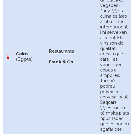
un parell de
vegades l
´any. \r\nLa
cuina és àrab
amb un toc
internacional,
i hi serveixen
alcohol. Els
vins són de
qualitat,
Restaurants
Cairo
encara que
(Egipte)
cars, i es
Frank & Co
venen per
copes o
ampolles.
També
podreu
provar la
cervesa local,
Saqqara.
\r\nEl menú
té molts plats
tipus tapes
que es poden
agafar per