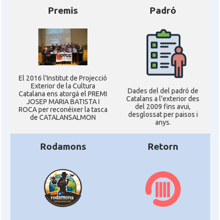
Premis
Padró
El 2016 l'Institut de Projecció
Exterior de la Cultura
Dades del del padró de
Catalana ens atorgà el PREMI
Catalans a l'exterior des
JOSEP MARIA BATISTA I
del 2009 fins avui,
ROCA per reconéixer la tasca
desglossat per paisos i
de CATALANSALMON
anys.
Rodamons
Retorn