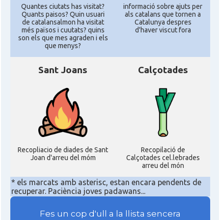
Quantes ciutats has visitat?
informació sobre ajuts per
Quants paisos? Quin usuari
als catalans que tornen a
de catalansalmon ha visitat
Catalunya despres
més països i cuutats? quins
d'haver viscut fora
son els que mes agraden i els
que menys?
Sant Joans
Calçotades
Recopliacio de diades de Sant
Recopilació de
Joan d'arreu del móm
Calçotades cel.lebrades
arreu del món
* els marcats amb asterisc, estan encara pendents de
recuperar. Paciència joves padawans...
Fes un cop d'ull a la llista sencera