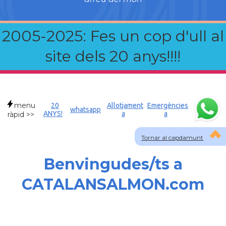
2005-2025: Fes un cop d'ull al
site dels 20 anys!!!!
menu
20
Allotjament
Emergències
whatsapp
ANYS!
a
a
ràpid >>
Tornar al capdamunt
Benvingudes/ts a
CATALANSALMON.com