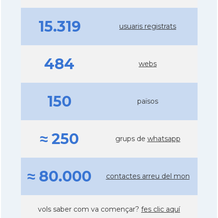
15.319
usuaris registrats
484
webs
150
països
≈ 250
grups de
whatsapp
≈ 80.000
contactes arreu del mon
vols saber com va començar?
fes clic aquí