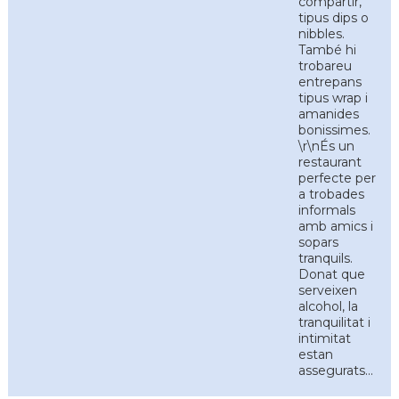
compartir,
tipus dips o
nibbles.
També hi
trobareu
entrepans
tipus wrap i
amanides
bonissimes.
\r\nÉs un
restaurant
perfecte per
a trobades
informals
amb amics i
sopars
tranquils.
Donat que
serveixen
alcohol, la
tranquilitat i
intimitat
estan
assegurats...