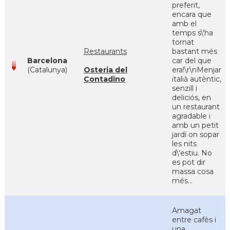
preferit,
encara que
amb el
temps s\'ha
tornat
Restaurants
bastant més
Barcelona
car del que
(Catalunya)
Osteria del
era!\r\nMenjar
Contadino
italià autèntic,
senzill i
deliciós, en
un restaurant
agradable i
amb un petit
jardí on sopar
les nits
d\'estiu. No
es pot dir
massa cosa
més...
Amagat
entre cafès i
una