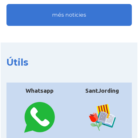
més noticies
Útils
Whatsapp
SantJording