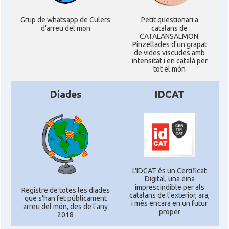
Grup de whatsapp de Culers
Petit qüestionari a
d'arreu del mon
catalans de
CATALANSALMON.
Pinzellades d'un grapat
de vides viscudes amb
intensitat i en català per
tot el món
Diades
IDCAT
L'IDCAT és un Certificat
Digital, una eina
imprescindible per als
Registre de totes les diades
catalans de l'exterior, ara,
que s'han fet públicament
i més encara en un futur
arreu del món, des de l'any
proper
2018