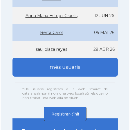
Anna Maria Estop i Graells
12 JUN 26
Berta Carol
05 MAI 26
saul plaza reyes
29 ABR 26
més usuaris
*Els usuaris registrats a la web "mare" de
catalansalmon (i no a una web local) són els que no
han trobat una web allà on viuen
Registrar-t'hi!