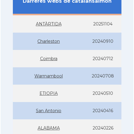
Darreres webs de catalansalmon
ANTÀRTIDA
20251104
Charleston
20240910
Coimbra
20240712
Warrnambool
20240708
ETIOPIA
20240510
San Antonio
20240416
ALABAMA
20240226