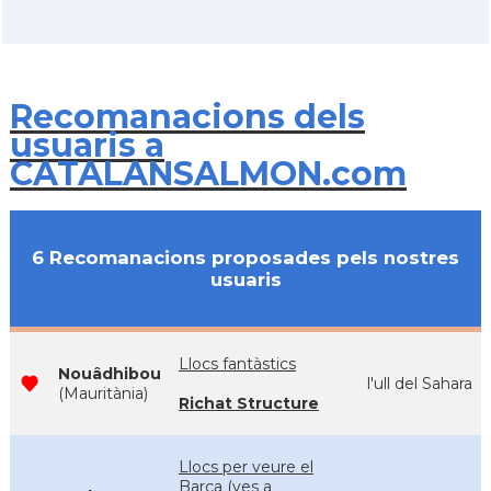
Recomanacions dels
usuaris a
CATALANSALMON.com
6 Recomanacions proposades pels nostres
usuaris
Llocs fantàstics
Nouâdhibou
l'ull del Sahara
(Mauritània)
Richat Structure
Llocs per veure el
Barça (ves a