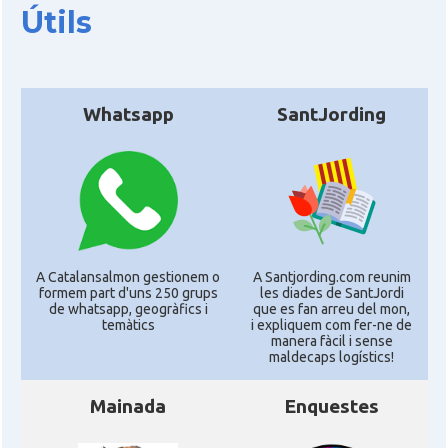
Útils
Whatsapp
SantJording
A Catalansalmon gestionem o
A Santjording.com reunim
formem part d'uns 250 grups
les diades de SantJordi
de whatsapp, geogràfics i
que es fan arreu del mon,
temàtics
i expliquem com fer-ne de
manera fàcil i sense
maldecaps logí­stics!
Mainada
Enquestes