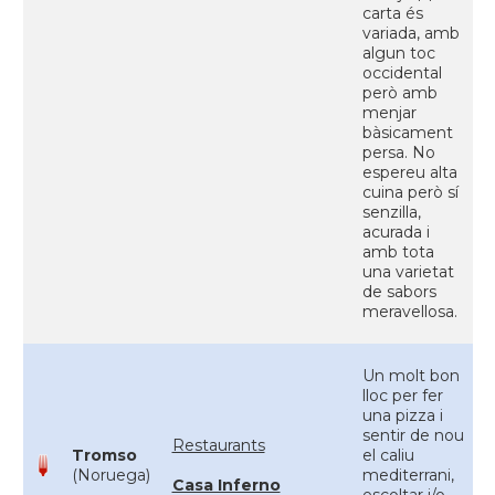
carta és
variada, amb
algun toc
occidental
però amb
menjar
bàsicament
persa. No
espereu alta
cuina però sí
senzilla,
acurada i
amb tota
una varietat
de sabors
meravellosa.
Un molt bon
lloc per fer
una pizza i
sentir de nou
Restaurants
Tromso
el caliu
(Noruega)
mediterrani,
Casa Inferno