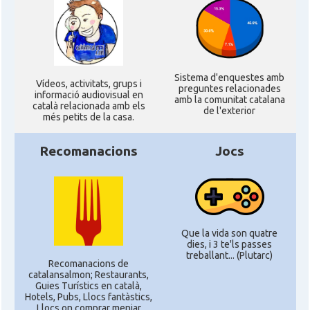
Sistema d'enquestes amb
Ví­deos, activitats, grups i
preguntes relacionades
informació audiovisual en
amb la comunitat catalana
català relacionada amb els
de l'exterior
més petits de la casa.
Recomanacions
Jocs
Que la vida son quatre
dies, i 3 te'ls passes
treballant... (Plutarc)
Recomanacions de
catalansalmon; Restaurants,
Guies Turístics en català,
Hotels, Pubs, Llocs fantàstics,
Llocs on comprar menjar