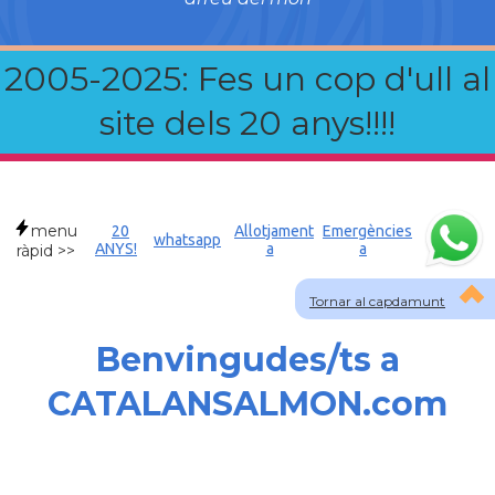
2005-2025: Fes un cop d'ull al
site dels 20 anys!!!!
menu
20
Allotjament
Emergències
whatsapp
ANYS!
a
a
ràpid >>
Tornar al capdamunt
Benvingudes/ts a
CATALANSALMON.com