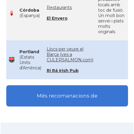
locals amb
Restaurants
Córdoba
toc de fusió.
(Espanya)
Un molt bon
El Envero
servei i plats
molts
originals
Llocs per veure el
Portland
Barça (ves a
(Estats
CULERSALMON.com)
Units
d'Amèrica)
Rí Rá Irish Pub
Més recomanacions de