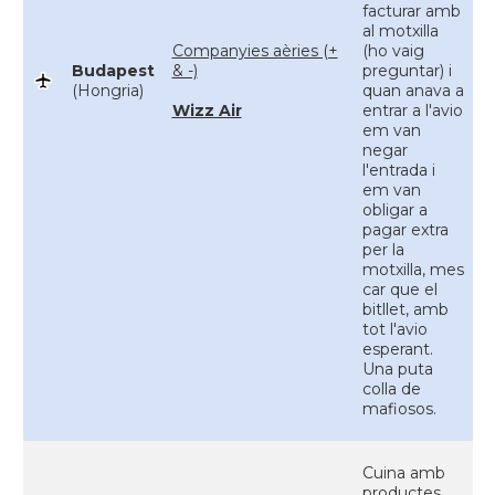
facturar amb
al motxilla
Companyies aèries (+
(ho vaig
Budapest
& -)
preguntar) i
(Hongria)
quan anava a
Wizz Air
entrar a l'avio
em van
negar
l'entrada i
em van
obligar a
pagar extra
per la
motxilla, mes
car que el
bitllet, amb
tot l'avio
esperant.
Una puta
colla de
mafiosos.
Cuina amb
productes