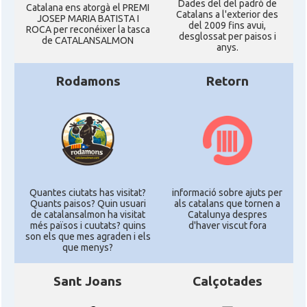
Dades del del padró de
Catalana ens atorgà el PREMI
Catalans a l'exterior des
JOSEP MARIA BATISTA I
del 2009 fins avui,
ROCA per reconéixer la tasca
desglossat per paisos i
de CATALANSALMON
anys.
Rodamons
Retorn
Quantes ciutats has visitat?
informació sobre ajuts per
Quants paisos? Quin usuari
als catalans que tornen a
de catalansalmon ha visitat
Catalunya despres
més països i cuutats? quins
d'haver viscut fora
son els que mes agraden i els
que menys?
Sant Joans
Calçotades