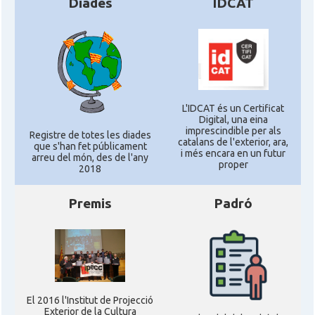
Diades
IDCAT
L'IDCAT és un Certificat
Digital, una eina
imprescindible per als
Registre de totes les diades
catalans de l'exterior, ara,
que s'han fet públicament
i més encara en un futur
arreu del món, des de l'any
proper
2018
Premis
Padró
El 2016 l'Institut de Projecció
Exterior de la Cultura