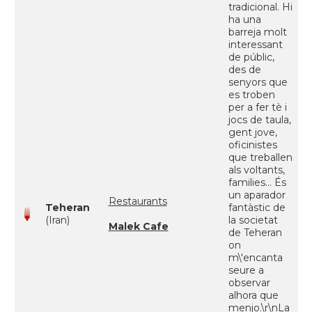
tradicional. Hi
ha una
barreja molt
interessant
de públic,
des de
senyors que
es troben
per a fer tè i
jocs de taula,
gent jove,
oficinistes
que treballen
als voltants,
families... És
un aparador
Restaurants
Teheran
fantàstic de
(Iran)
la societat
Malek Cafe
de Teheran
on
m\'encanta
seure a
observar
alhora que
menjo.\r\nLa