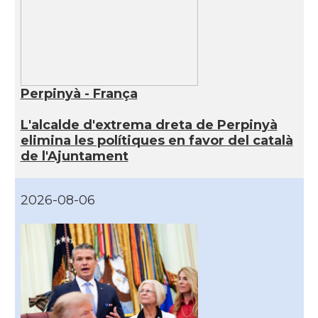
Perpinyà - França
L'alcalde d'extrema dreta de Perpinyà
elimina les polítiques en favor del català
de l'Ajuntament
2026-08-06