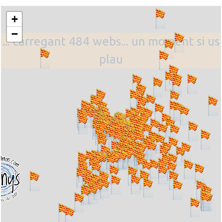
+
−
... carregant 484 webs... un moment si us
plau