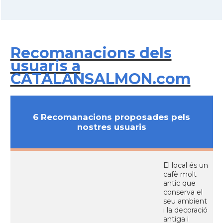
Recomanacions dels
usuaris a
CATALANSALMON.com
6 Recomanacions proposades pels
nostres usuaris
El local és un
cafè molt
antic que
conserva el
seu ambient
i la decoració
antiga i