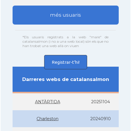
més usuaris
*Els usuaris registrats a la web "mare" de
catalansalmon (i no a una web local) són els que no
han trobat una web allà on viuen
Registrar-t'hi!
Darreres webs de catalansalmon
ANTÀRTIDA
20251104
Charleston
20240910