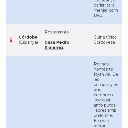
escoltar i/o
parlar italià i
menjar com
Déu
Restaurants
Córdoba
Cuina típica
(Espanya)
Casa Pedro
Cordovesa
Ximénez
Per sota
només te
Ryan Air. De
les
companyies
que
confonen
low-cost
amb putos
lladres amb
uniforme.
Em van
deixar