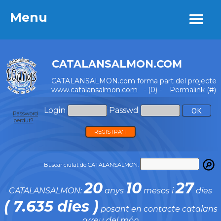
Menu
Menu
CATALANSALMON.COM
CATALANSALMON.com forma part del projecte
www.catalansalmon.com
- (0) -
Permalink (#)
Login
Passwd
Password
perdut?
REGISTRA'T
Buscar ciutat de CATALANSALMON:
20
10
27
CATALANSALMON:
anys
mesos i
dies
( 7.635 dies )
posant en contacte catalans
arreu del món