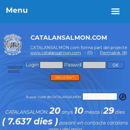
Menu
Menu
CATALANSALMON.COM
CATALANSALMON.com forma part del projecte
www.catalansalmon.com
- (0) -
Permalink (#)
Login
Passwd
Password
perdut?
REGISTRA'T
Buscar ciutat de CATALANSALMON:
20
10
29
CATALANSALMON:
anys
mesos i
dies
( 7.637 dies )
posant en contacte catalans
arreu del món