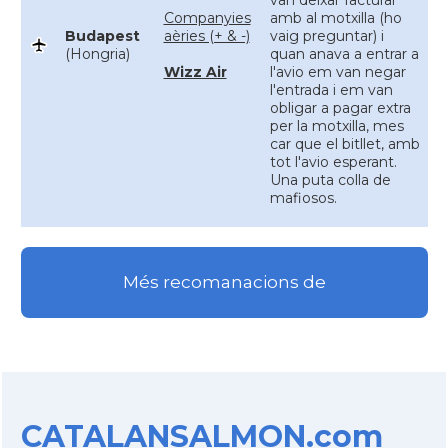
van deixar facturar
Companyies
amb al motxilla (ho
Budapest
aèries (+ & -)
vaig preguntar) i
(Hongria)
quan anava a entrar a
Wizz Air
l'avio em van negar
l'entrada i em van
obligar a pagar extra
per la motxilla, mes
car que el bitllet, amb
tot l'avio esperant.
Una puta colla de
mafiosos.
Més recomanacions de
CATALANSALMON.com