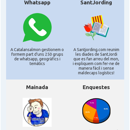
Whatsapp
SantJording
A Catalansalmon gestionem o
A Santjording.com reunim
formem part d'uns 250 grups
les diades de SantJordi
de whatsapp, geogràfics i
que es fan arreu del mon,
temàtics
i expliquem com fer-ne de
manera fàcil i sense
maldecaps logí­stics!
Mainada
Enquestes