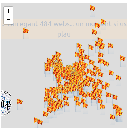
+
−
... carregant 484 webs... un moment si us
plau