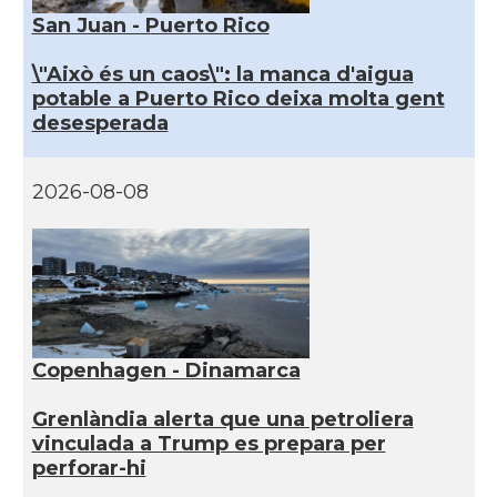
San Juan - Puerto Rico
\"Això és un caos\": la manca d'aigua
potable a Puerto Rico deixa molta gent
desesperada
2026-08-08
Copenhagen - Dinamarca
Grenlàndia alerta que una petroliera
vinculada a Trump es prepara per
perforar-hi