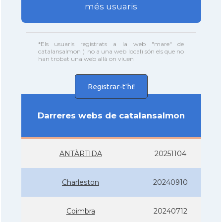
més usuaris
*Els usuaris registrats a la web "mare" de
catalansalmon (i no a una web local) són els que no
han trobat una web allà on viuen
Registrar-t'hi!
Darreres webs de catalansalmon
ANTÀRTIDA
20251104
Charleston
20240910
Coimbra
20240712