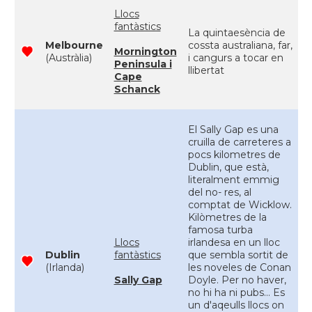
Llocs
fantàstics
La quintaesència de
Melbourne
cossta australiana, far,
Mornington
(Austràlia)
i cangurs a tocar en
Peninsula i
llibertat
Cape
Schanck
El Sally Gap es una
cruilla de carreteres a
pocs kilometres de
Dublin, que està,
literalment emmig
del no- res, al
comptat de Wicklow.
Kilòmetres de la
famosa turba
Llocs
irlandesa en un lloc
Dublin
fantàstics
que sembla sortit de
(Irlanda)
les noveles de Conan
Sally Gap
Doyle. Per no haver,
no hi ha ni pubs... Es
un d'aqeulls llocs on