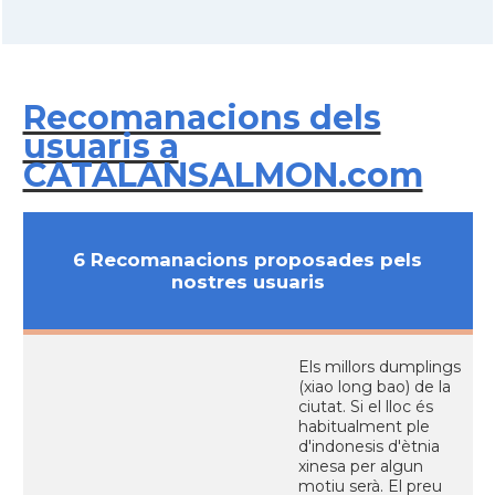
Recomanacions dels
usuaris a
CATALANSALMON.com
6 Recomanacions proposades pels
nostres usuaris
Els millors dumplings
(xiao long bao) de la
ciutat. Si el lloc és
habitualment ple
d'indonesis d'ètnia
xinesa per algun
motiu serà. El preu