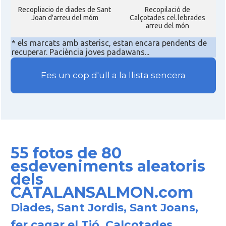
Recopliacio de diades de Sant
Recopilació de
Joan d'arreu del móm
Calçotades cel.lebrades
arreu del món
* els marcats amb asterisc, estan encara pendents de
recuperar. Paciència joves padawans...
Fes un cop d'ull a la llista sencera
55 fotos de 80
esdeveniments aleatoris
dels
CATALANSALMON.com
Diades, Sant Jordis, Sant Joans,
fer cagar el Tió, Calçotades,