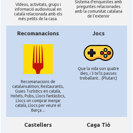
Sistema d'enquestes amb
Ví­deos, activitats, grups i
preguntes relacionades
informació audiovisual en
amb la comunitat catalana
català relacionada amb els
de l'exterior
més petits de la casa.
Recomanacions
Jocs
Que la vida son quatre
dies, i 3 te'ls passes
treballant... (Plutarc)
Recomanacions de
catalansalmon; Restaurants,
Guies Turístics en català,
Hotels, Pubs, Llocs fantàstics,
Llocs on comprar menjar
català, Llocs per veure el
Barça ...
Castellers
Caga Tió