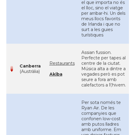
el que importa no és
el lloc, sino el viatge
per arribar-hi. Un dels
meus llocs favorits
de Irlanda i que no
surt a les guies
turístiques
Assian fussion.
Perfecte per tapes al
Restaurants
centre de la ciutat.
Canberra
Música alta a dintre a
(Austràlia)
Akiba
vegades però es pot
seure a fora amb
calefactors a l\'hivern.
Per sota només te
Ryan Air. De les
companyies que
confonen low-cost
amb putos lladres
amb uniforme. Em