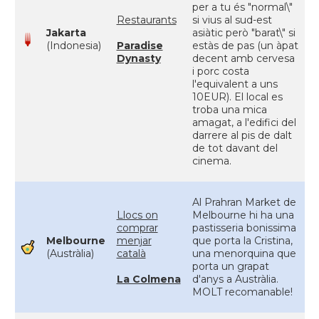
per a tu és "normal\"
Restaurants
si vius al sud-est
Jakarta
asiàtic però "barat\" si
(Indonesia)
Paradise
estàs de pas (un àpat
Dynasty
decent amb cervesa
i porc costa
l'equivalent a uns
10EUR). El local es
troba una mica
amagat, a l'edifici del
darrere al pis de dalt
de tot davant del
cinema.
Al Prahran Market de
Llocs on
Melbourne hi ha una
comprar
pastisseria bonissima
Melbourne
menjar
que porta la Cristina,
(Austràlia)
català
una menorquina que
porta un grapat
La Colmena
d'anys a Austràlia.
MOLT recomanable!