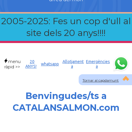
2005-2025: Fes un cop d'ull al
site dels 20 anys!!!!
menu
20
Allotjament
Emergències
whatsapp
ANYS!
a
a
ràpid >>
Tornar al capdamunt
Benvingudes/ts a
CATALANSALMON.com