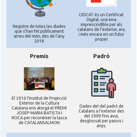
L'IDCAT és un Certificat
Digital, una eina
imprescindible per als
Registre de totes les diades
catalans de l'exterior, ara,
que s'han fet públicament
i més encara en un futur
arreu del món, des de l'any
proper
2018
Premis
Padró
El 2016 l'Institut de Projecció
Exterior de la Cultura
Dades del del padró de
Catalana ens atorgà el PREMI
Catalans a l'exterior des
JOSEP MARIA BATISTA I
del 2009 fins avui,
ROCA per reconéixer la tasca
desglossat per paisos i
de CATALANSALMON
anys.