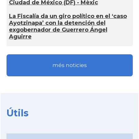
Ciudad de México (DF) - Mèxic
La Fiscalía da un giro político en el ‘caso
Ayotzinapa’ con la detención del
exgobernador de Guerrero Ángel
Aguirre
més noticies
Útils