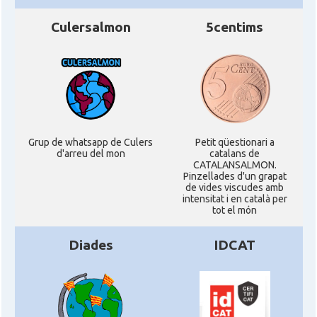
Culersalmon
5centims
Grup de whatsapp de Culers
Petit qüestionari a
d'arreu del mon
catalans de
CATALANSALMON.
Pinzellades d'un grapat
de vides viscudes amb
intensitat i en català per
tot el món
Diades
IDCAT