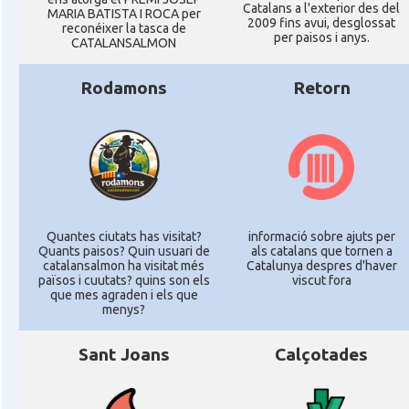
Catalans a l'exterior des del
MARIA BATISTA I ROCA per
2009 fins avui, desglossat
reconéixer la tasca de
per paisos i anys.
CATALANSALMON
Rodamons
Retorn
Quantes ciutats has visitat?
informació sobre ajuts per
Quants paisos? Quin usuari de
als catalans que tornen a
catalansalmon ha visitat més
Catalunya despres d'haver
països i cuutats? quins son els
viscut fora
que mes agraden i els que
menys?
Sant Joans
Calçotades