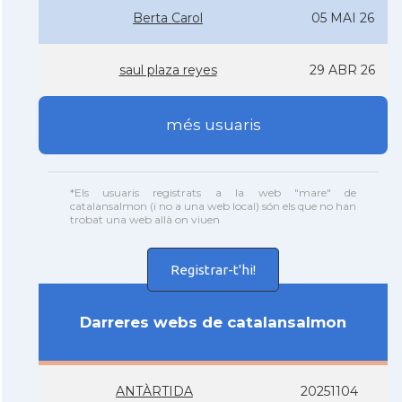
Berta Carol
05 MAI 26
saul plaza reyes
29 ABR 26
més usuaris
*Els usuaris registrats a la web "mare" de
catalansalmon (i no a una web local) són els que no han
trobat una web allà on viuen
Registrar-t'hi!
Darreres webs de catalansalmon
ANTÀRTIDA
20251104