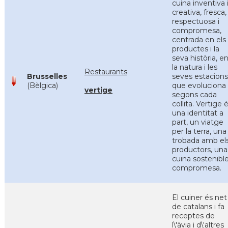
cuina inventiva 
creativa, fresca,
respectuosa i
compromesa,
centrada en els
productes i la
seva història, e
la natura i les
Restaurants
Brusselles
seves estacions,
(Bèlgica)
que evoluciona
vertige
segons cada
collita. Vertige 
una identitat a
part, un viatge
per la terra, una
trobada amb el
productors, una
cuina sostenible
compromesa.
El cuiner és net
de catalans i fa
receptes de
l\'àvia i d\'altres