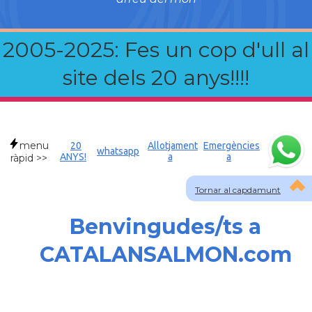
2005-2025: Fes un cop d'ull al
site dels 20 anys!!!!
menu
20
Allotjament
Emergències
whatsapp
ANYS!
a
a
ràpid >>
Tornar al capdamunt
Benvingudes/ts a
CATALANSALMON.com