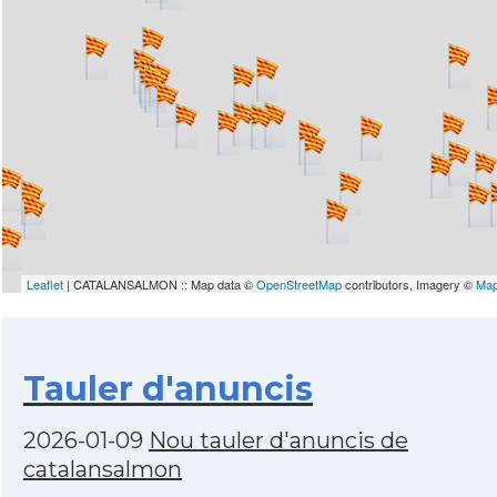
Leaflet
| CATALANSALMON :: Map data ©
OpenStreetMap
contributors, Imagery ©
Ma
Tauler d'anuncis
2026-01-09
Nou tauler d'anuncis de
catalansalmon