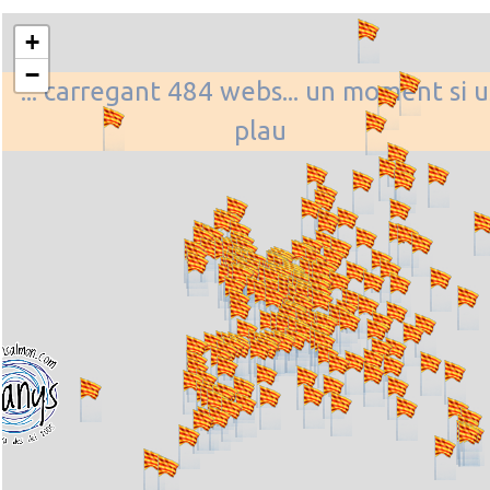
+
−
... carregant 484 webs... un moment si u
plau