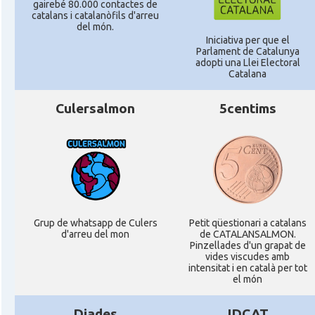
gairebé 80.000 contactes de
catalans i catalanòfils d'arreu
del món.
Iniciativa per que el
Parlament de Catalunya
adopti una Llei Electoral
Catalana
Culersalmon
5centims
Grup de whatsapp de Culers
Petit qüestionari a catalans
d'arreu del mon
de CATALANSALMON.
Pinzellades d'un grapat de
vides viscudes amb
intensitat i en català per tot
el món
Diades
IDCAT