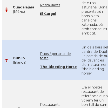
de cuina
Restaurants
Guadalajara
asturiana. Bona
(Mèxic)
presentació i
El Cargol
bons plats:
canelons,
xatonada, pà
amb tomàquet 
embotit.
Un dels bars del
centre de Dubli
Pubs / per anar de
La parada de b
Dublin
festa
del davant es
(Irlanda)
diu, naturalmen
The Bleeding Horse
"the bleeding
horse"
Era el nostre
restaurant de
referència quan
voliem fer un
Restaurants
bon tall de carn 