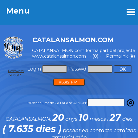
Menu
Menu
CATALANSALMON.COM
CATALANSALMON.com forma part del projecte
www.catalansalmon.com
- (0) -
Permalink (#)
Login
Passwd
Password
perdut?
REGISTRA'T
Buscar ciutat de CATALANSALMON:
20
10
27
CATALANSALMON:
anys
mesos i
dies
( 7.635 dies )
posant en contacte catalans
arreu del món