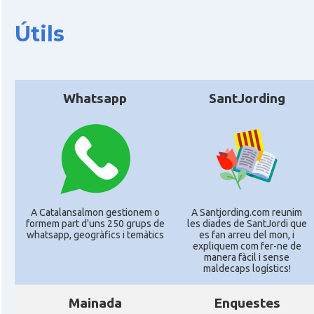
Útils
Whatsapp
SantJording
A Catalansalmon gestionem o
A Santjording.com reunim
formem part d'uns 250 grups de
les diades de SantJordi que
whatsapp, geogràfics i temàtics
es fan arreu del mon, i
expliquem com fer-ne de
manera fàcil i sense
maldecaps logí­stics!
Mainada
Enquestes