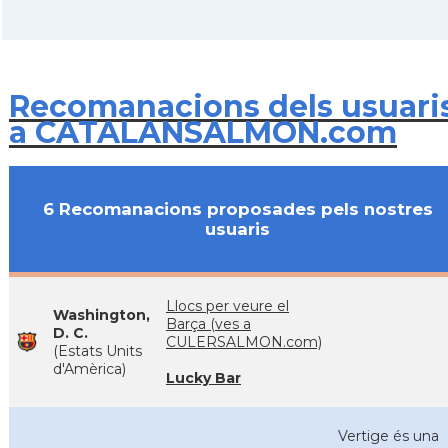
Recomanacions dels usuari
a CATALANSALMON.com
6 Recomanacions proposades pels nostres
usuaris
Llocs per veure el
Washington,
Barça (ves a
D. C.
CULERSALMON.com)
(Estats Units
d'Amèrica)
Lucky Bar
Vertige és una