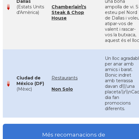
Dallas
una bona
(Estats Units
Chamberlain\'s
ampolla de vi. S
d'Amèrica)
Steak & Chop
esteu pel Nord
House
de Dallas i vole
atipar-vos de
valent i rascar-
vos la butxaca,
aquest és el llo
Un lloc agradab
per anar amb
amics i barat.
Bonic indret
Ciudad de
Restaurants
amb terrassa
México (DF)
davan d\\\'una
(Mèxic)
Non Solo
placeta.\\r\\nCa
dia fan
promocions
diferents.
Més recomanacions de