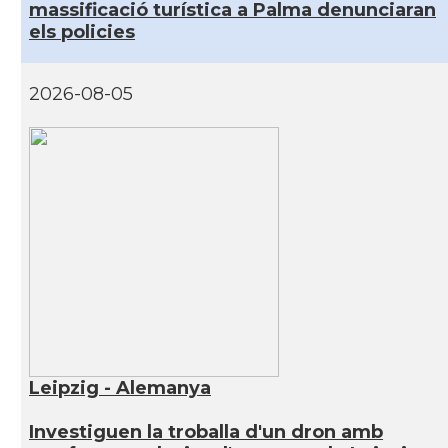
massificació turística a Palma denunciaran
els policies
2026-08-05
Leipzig - Alemanya
Investiguen la troballa d'un dron amb