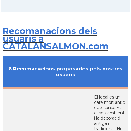
Recomanacions dels
usuaris a
CATALANSALMON.com
6 Recomanacions proposades pels nostres
usuaris
El local és un
cafè molt antic
que conserva
el seu ambient
i la decoració
antiga i
tradicional. Hi