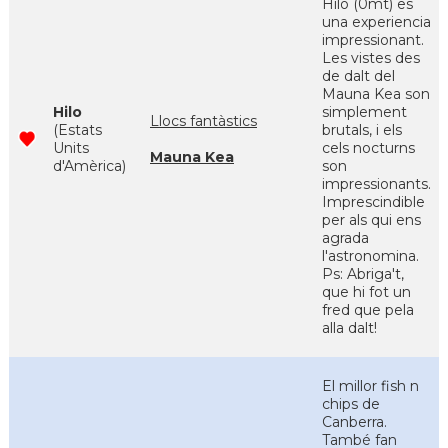
Hilo (0mt) es
una experiencia
impressionant.
Les vistes des
de dalt del
Mauna Kea son
Hilo
simplement
Llocs fantàstics
(Estats
brutals, i els
Units
cels nocturns
Mauna Kea
d'Amèrica)
son
impressionants.
Imprescindible
per als qui ens
agrada
l'astronomina.
Ps: Abriga't,
que hi fot un
fred que pela
alla dalt!
El millor fish n
chips de
Canberra.
També fan