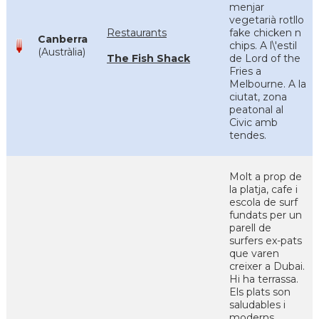
menjar
vegetarià rotllo
Restaurants
fake chicken n
Canberra
chips. A l\'estil
(Austràlia)
The Fish Shack
de Lord of the
Fries a
Melbourne. A la
ciutat, zona
peatonal al
Civic amb
tendes.
Molt a prop de
la platja, cafe i
escola de surf
fundats per un
parell de
surfers ex-pats
que varen
creixer a Dubai.
Hi ha terrassa.
Els plats son
saludables i
moderns.