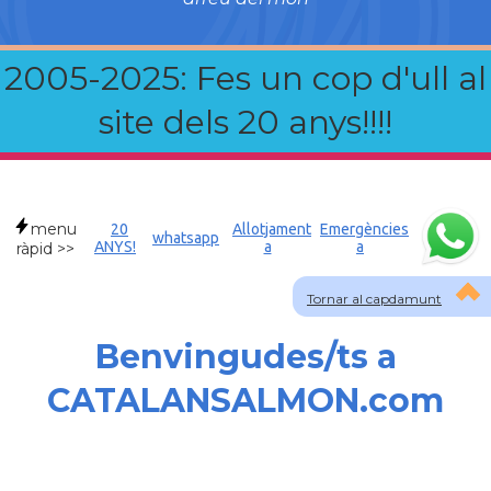
2005-2025: Fes un cop d'ull al
site dels 20 anys!!!!
menu
20
Allotjament
Emergències
whatsapp
ANYS!
a
a
ràpid >>
Tornar al capdamunt
Benvingudes/ts a
CATALANSALMON.com