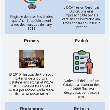
L'IDCAT és un Certificat
Digital, una eina
imprescindible per als
Registre de totes les diades
catalans de l'exterior, ara,
que s'han fet públicament
i més encara en un futur
arreu del món, des de l'any
proper
2018
Premis
Padró
El 2016 l'Institut de Projecció
Exterior de la Cultura
Dades del del padró de
Catalana ens atorgà el PREMI
Catalans a l'exterior des
JOSEP MARIA BATISTA I
del 2009 fins avui,
ROCA per reconéixer la tasca
desglossat per paisos i
de CATALANSALMON
anys.
Rodamons
Retorn