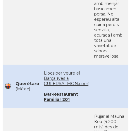
amb menjar
bàsicament
persa. No
espereu alta
cuina però sí
senzilla,
acurada i amb
tota una
varietat de
sabors
meravellosa.
Llocs per veure el
Barça (ves a
Querétaro
CULERSALMON.com)
(Mèxic)
Bar-Restaurant
Familiar 201
Pujar al Mauna
Kea (4.200
mts) des de