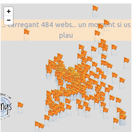
+
−
... carregant 484 webs... un moment si us
plau