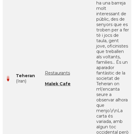
ha una barreja
molt
interessant de
públic, des de
senyors que es
troben per a fer
tè i jocs de
taula, gent
jove, oficinistes
que treballen
als voltants,
families... És un
aparador
Restaurants
fantàstic de la
Teheran
societat de
(Iran)
Malek Cafe
Teheran on
m\'encanta
seure a
observar alhora
que
menjo.\r\nLa
carta és
variada, amb
algun toc
occidental però