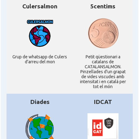
Culersalmon
5centims
Grup de whatsapp de Culers
Petit qüestionari a
d'arreu del mon
catalans de
CATALANSALMON.
Pinzellades d'un grapat
de vides viscudes amb
intensitat i en català per
tot el món
Diades
IDCAT