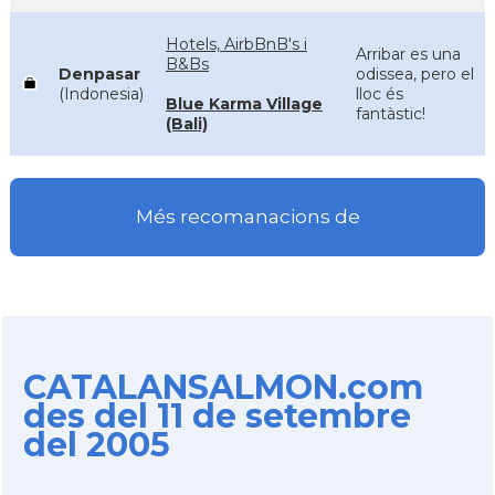
Hotels, AirbBnB's i
Arribar es una
B&Bs
Denpasar
odissea, pero el
(Indonesia)
lloc és
Blue Karma Village
fantàstic!
(Bali)
Més recomanacions de
CATALANSALMON.com
des del 11 de setembre
del 2005