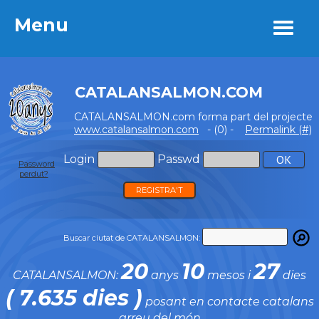
Menu
Menu
CATALANSALMON.COM
CATALANSALMON.com forma part del projecte
www.catalansalmon.com
- (0) -
Permalink (#)
Login
Passwd
Password
perdut?
REGISTRA'T
Buscar ciutat de CATALANSALMON:
20
10
27
CATALANSALMON:
anys
mesos i
dies
( 7.635 dies )
posant en contacte catalans
arreu del món