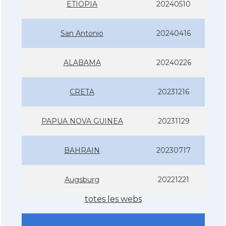
ETIOPIA
20240510
San Antonio
20240416
ALABAMA
20240226
CRETA
20231216
PAPUA NOVA GUINEA
20231129
BAHRAIN
20230717
Augsburg
20221221
totes les webs