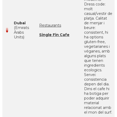
Dress code:
molt
casual/vestir de
platja. Calitat
Dubai
de menjar i
Restaurants
(Emirats
beure:
Àrabs
consistent, hi
Single Fin Cafe
Units)
ha options
gluten-free,
vegetarianes i
véganes, amb
alguns plats
que tenen
ingredients
ecologics.
Servei:
consistencia
depen del dia.
Dins el cafe hi
ha botiga per
poder adquirir
material
relacionat amb
el mon del surf.