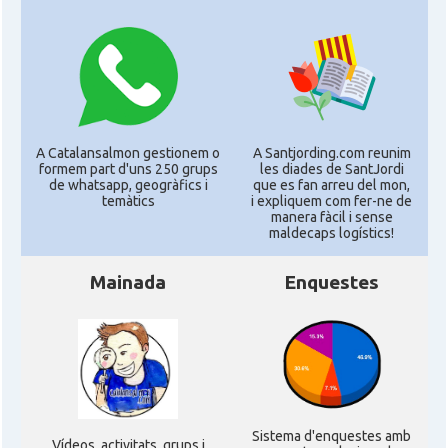
A Catalansalmon gestionem o
A Santjording.com reunim
formem part d'uns 250 grups
les diades de SantJordi
de whatsapp, geogràfics i
que es fan arreu del mon,
temàtics
i expliquem com fer-ne de
manera fàcil i sense
maldecaps logí­stics!
Mainada
Enquestes
Sistema d'enquestes amb
Ví­deos, activitats, grups i