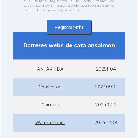
*Els usuaris registrats a la web "mare" de
catalansalmon (i no a una web local) són els que no
han trobat una web allà on viuen
Registrar-t'hi!
Darreres webs de catalansalmon
ANTÀRTIDA
20251104
Charleston
20240910
Coimbra
20240712
Warrnambool
20240708