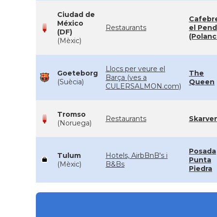
Ciudad de
Cafebre
México
Restaurants
el Pend
(DF)
(Polanc
(Mèxic)
Llocs per veure el
Goeteborg
The
Barça (ves a
(Suècia)
Queen
CULERSALMON.com)
Tromso
Restaurants
Skarve
(Noruega)
Posada
Tulum
Hotels, AirbBnB's i
Punta
(Mèxic)
B&Bs
Piedra