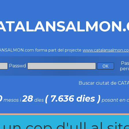
ATALANSALMON
NSALMON.com forma part del projecte
www.catalansalmon.c
Pa
Passwd
per
Buscar ciutat de C
0
28
( 7.636 dies )
mesos i
dies
posant en c
n cop d'ull al site