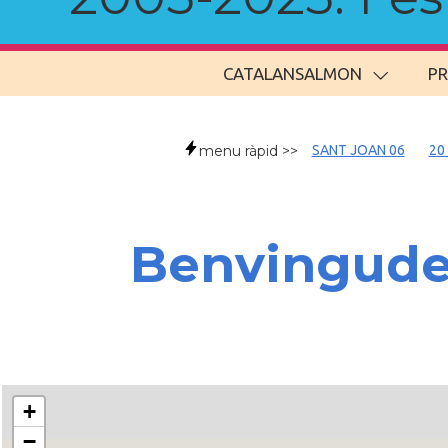
CATALANSALMON
P
menu ràpid >>
SANT JOAN 06
20
Benvingud
+
−