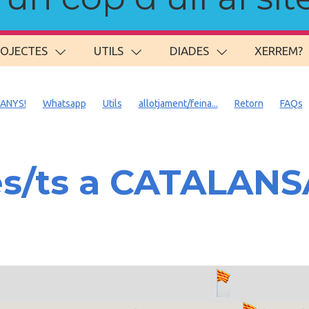
ROJECTES
UTILS
DIADES
XERREM?
 ANYS!
Whatsapp
Utils
allotjament/feina...
Retorn
FAQs
es/ts a CATALAN