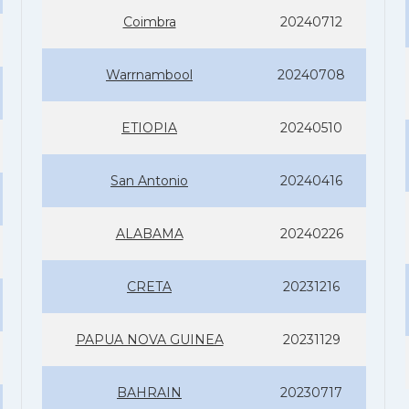
Coimbra
20240712
Warrnambool
20240708
ETIOPIA
20240510
San Antonio
20240416
ALABAMA
20240226
CRETA
20231216
PAPUA NOVA GUINEA
20231129
BAHRAIN
20230717