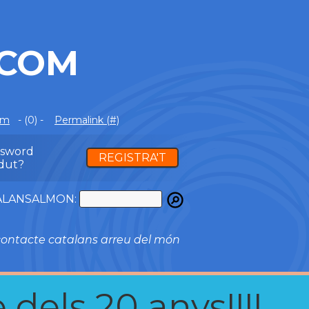
.COM
om
- (0) -
Permalink (#)
ssword
REGISTRA'T
dut?
ATALANSALMON:
ontacte catalans arreu del món
 dels 20 anys!!!!