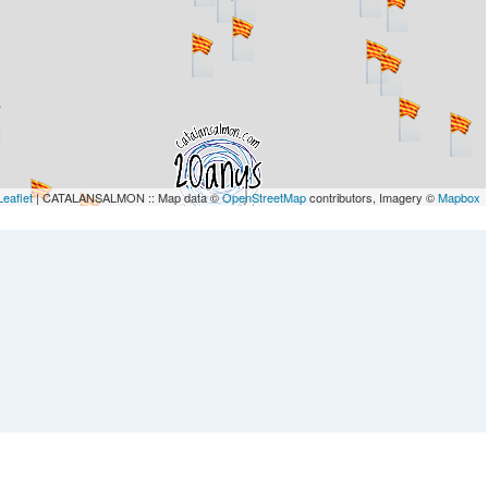
Leaflet
| CATALANSALMON :: Map data ©
OpenStreetMap
contributors, Imagery ©
Mapbox