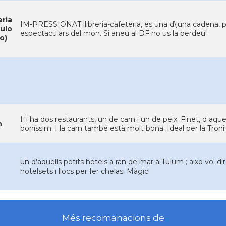
ria
IM-PRESSIONAT llibreria-cafeteria, es una d\'una cadena, p
ulo
espectaculars del mon. Si aneu al DF no us la perdeu!
o)
Hi ha dos restaurants, un de carn i un de peix. Finet, d aq
n
boníssim. I la carn també està molt bona. Ideal per la Troni!
un d'aquells petits hotels a ran de mar a Tulum ; aixo vol dir
hotelsets i llocs per fer chelas. Màgic!
Més recomanacions de