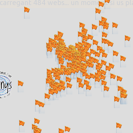
. carregant 484 webs... un moment si us p