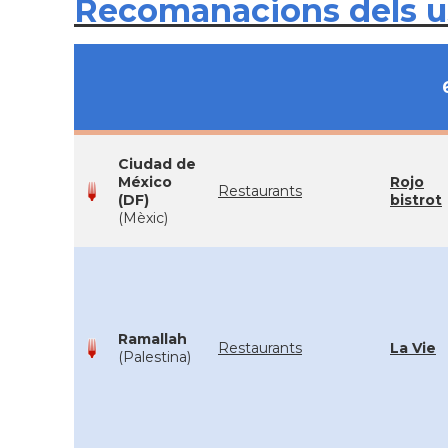
Recomanacions dels 
Ciudad de
México
Rojo
Restaurants
(DF)
bistrot
(Mèxic)
Ramallah
Restaurants
La Vie
(Palestina)