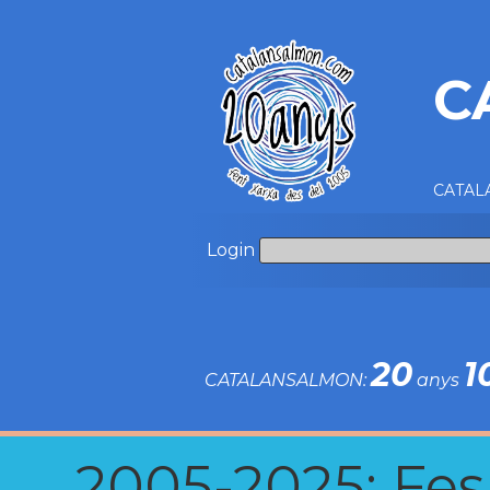
C
CATALA
Login
20
1
CATALANSALMON:
anys
2005-2025: Fes u