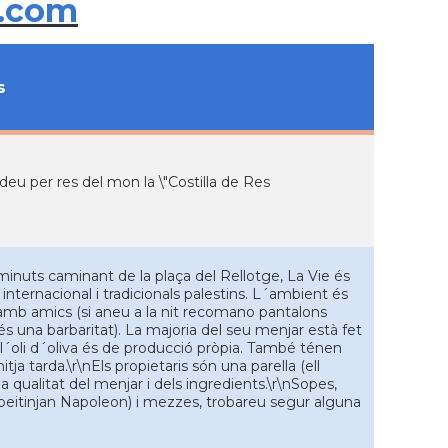
.com
s
u per res del mon la \"Costilla de Res
minuts caminant de la plaça del Rellotge, La Vie és
nternacional i tradicionals palestins. L´ambient és
es amb amics (si aneu a la nit recomano pantalons
s una barbaritat). La majoria del seu menjar està fet
i l´oli d´oliva és de producció pròpia. També ténen
ja tarda.\r\nEls propietaris són una parella (ell
a qualitat del menjar i dels ingredients.\r\nSopes,
 beitinjan Napoleon) i mezzes, trobareu segur alguna