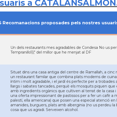
usuaris a CATALANSALMON
6 Recomanacions proposades pels nostres usuari
Un dels restaurants mes agradables de Condesa No us perde
Tempranillo\\\" del millor que he menjat al DF
Situat dins una casa antiga del centre de Ramallah, a cinc 
un restaurant familar que combina plats moderns de cuina i
íntim i molt agradable, i el jardí és perfecte per a trobad
llargs i sabates tancades, perquè els mosquits piquen que é
amb ingredients orgànics que cultiven al terrat de la casa 
una oferta impressionant de pastissos per a fer un cafè a mit
palestí, ella americana) que posen una especial atenció en l
amanides, burguers, plats amb alberginia (no us perdeu la
cosa que us agradi. Serveixen alcohol.