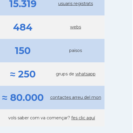
15.319
usuaris registrats
484
webs
150
països
≈ 250
grups de
whatsapp
≈ 80.000
contactes arreu del mon
vols saber com va començar?
fes clic aquí