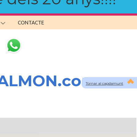
CONTACTE
SALMON.com
Tornar al capdamunt