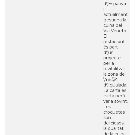
d\'Espanya
i
actualment
gestiona la
cuina del
Via Veneto.
El
restaurant
és part
d\'un
projecte
per a
revitalitzar
la zona del
\"rec\\\"
d\'Igualada.
La carta és
curta però
varia sovint.
Les
croquetes
són
delicioses, i
la qualitat
de la cuina,