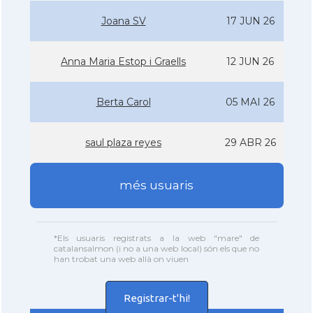
Joana SV
17 JUN 26
Anna Maria Estop i Graells
12 JUN 26
Berta Carol
05 MAI 26
saul plaza reyes
29 ABR 26
més usuaris
*Els usuaris registrats a la web "mare" de
catalansalmon (i no a una web local) són els que no
han trobat una web allà on viuen
Registrar-t'hi!