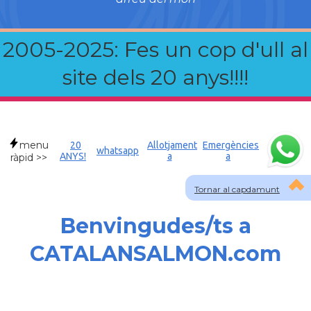
2005-2025: Fes un cop d'ull al
site dels 20 anys!!!!
menu
20
Allotjament
Emergències
whatsapp
ANYS!
a
a
ràpid >>
Tornar al capdamunt
Benvingudes/ts a
CATALANSALMON.com