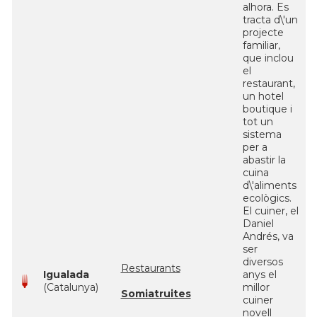
alhora. Es
tracta d\'un
projecte
familiar,
que inclou
el
restaurant,
un hotel
boutique i
tot un
sistema
per a
abastir la
cuina
d\'aliments
ecològics.
El cuiner, el
Daniel
Andrés, va
ser
diversos
Restaurants
Igualada
anys el
(Catalunya)
millor
Somiatruites
cuiner
novell