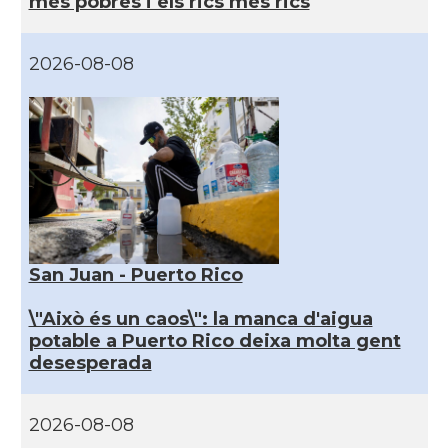
més pobres i els rics més rics
2026-08-08
San Juan - Puerto Rico
\"Això és un caos\": la manca d'aigua
potable a Puerto Rico deixa molta gent
desesperada
2026-08-08