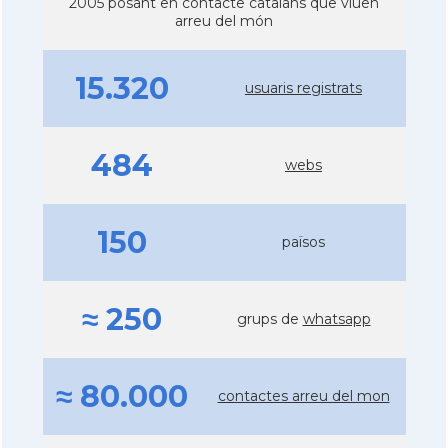
2005 posant en contacte catalans que viuen
arreu del món
15.320
usuaris registrats
484
webs
150
països
≈ 250
grups de
whatsapp
≈ 80.000
contactes arreu del mon