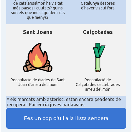
de catalansalmon ha visitat
Catalunya despres
més països i cuutats? quins
d'haver viscut fora
son els que mes agraden i els
que menys?
Sant Joans
Calçotades
Recopliacio de diades de Sant
Recopilació de
Joan d'arreu del móm
Calçotades cel.lebrades
arreu del món
* els marcats amb asterisc, estan encara pendents de
recuperar. Paciència joves padawans...
Fes un cop d'ull a la llista sencera