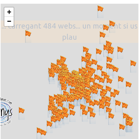
+
−
... carregant 484 webs... un moment si us
plau