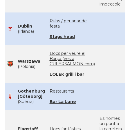
impecable.
Pubs / per anar de
Dublin
festa
(Irlanda)
Stags head
Llocs per veure el
Barça (ves a
Warszawa
CULERSALMON.com)
(Polònia)
LOLEK grill i bar
Gothenburg
Restaurants
[Göteborg]
(Suècia)
Bar La Lune
Es nomes
un punt a
Flagstaff
Llocs fantàstics
la carretera