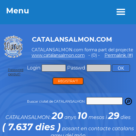
Menu
Menu
CATALANSALMON.COM
CATALANSALMON.com forma part del projecte
www.catalansalmon.com
- (0) -
Permalink (#)
Login
Passwd
Password
perdut?
REGISTRA'T
Buscar ciutat de CATALANSALMON:
20
10
29
CATALANSALMON:
anys
mesos i
dies
( 7.637 dies )
posant en contacte catalans
arreu del món