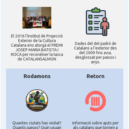
El 2016 l'Institut de Projecció
Exterior de la Cultura
Dades del del padró de
Catalana ens atorgà el PREMI
Catalans a l'exterior des
JOSEP MARIA BATISTA I
del 2009 fins avui,
ROCA per reconéixer la tasca
desglossat per paisos i
de CATALANSALMON
anys.
Rodamons
Retorn
Quantes ciutats has visitat?
informació sobre ajuts per
Quants paisos? Quin usuari
als catalans que tornen a