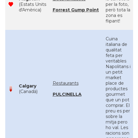
(Estats Units
per la foto,
d'Amèrica)
Forrest Gump Point
però tota la
zona es
flipant!
Cuina
italiana de
qualitat
feta per
veritables
Napolitans i
un petit
market
Restaurants
place de
Calgary
productes
(Canadà)
PULCINELLA
gourmet
que un pot
comprar. El
preu es per
sobre la
mitja pero
ho val. Les
racions son