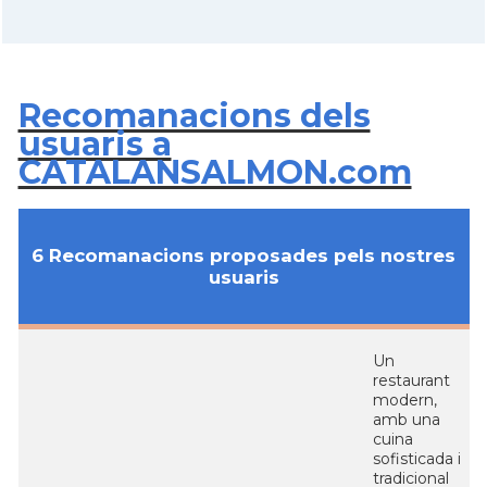
Recomanacions dels
usuaris a
CATALANSALMON.com
6 Recomanacions proposades pels nostres
usuaris
Un
restaurant
modern,
amb una
cuina
sofisticada i
tradicional