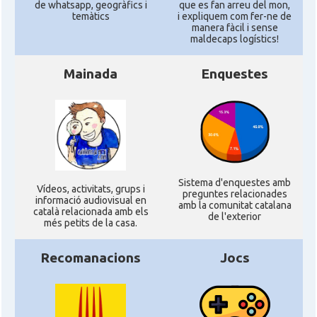
de whatsapp, geogràfics i
que es fan arreu del mon,
temàtics
i expliquem com fer-ne de
manera fàcil i sense
maldecaps logí­stics!
Mainada
Enquestes
Sistema d'enquestes amb
Ví­deos, activitats, grups i
preguntes relacionades
informació audiovisual en
amb la comunitat catalana
català relacionada amb els
de l'exterior
més petits de la casa.
Recomanacions
Jocs