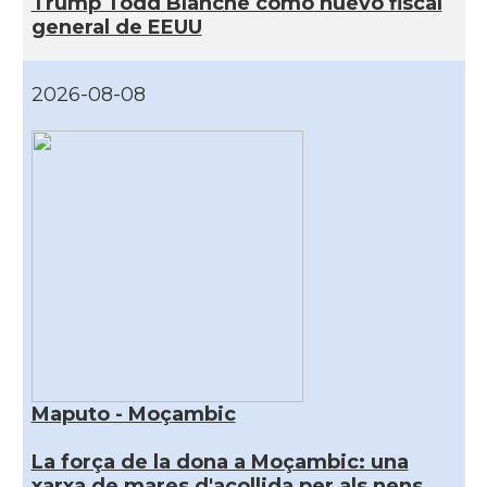
Trump Todd Blanche como nuevo fiscal
general de EEUU
2026-08-08
Maputo - Moçambic
La força de la dona a Moçambic: una
xarxa de mares d'acollida per als nens