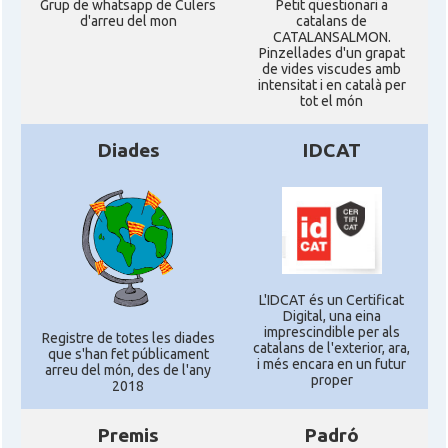
Grup de whatsapp de Culers
Petit qüestionari a
d'arreu del mon
catalans de
CATALANSALMON.
Pinzellades d'un grapat
de vides viscudes amb
intensitat i en català per
tot el món
Diades
IDCAT
L'IDCAT és un Certificat
Digital, una eina
imprescindible per als
Registre de totes les diades
catalans de l'exterior, ara,
que s'han fet públicament
i més encara en un futur
arreu del món, des de l'any
proper
2018
Premis
Padró