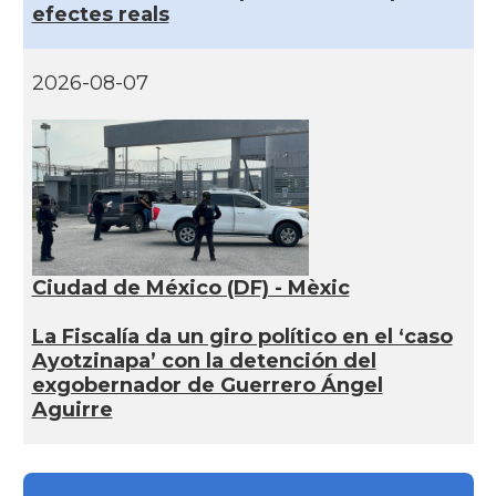
efectes reals
2026-08-07
Ciudad de México (DF) - Mèxic
La Fiscalía da un giro político en el ‘caso
Ayotzinapa’ con la detención del
exgobernador de Guerrero Ángel
Aguirre