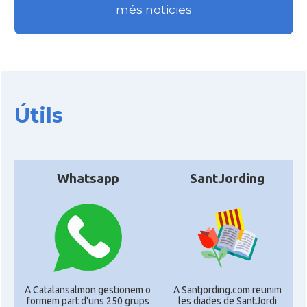
més noticies
Útils
Whatsapp
SantJording
A Catalansalmon gestionem o
A Santjording.com reunim
formem part d'uns 250 grups
les diades de SantJordi