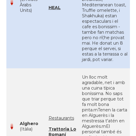
Àrabs
Mediterranean toast,
HEAL
Units)
Truffle omelette, i
Shakhuka) estan
espectaculars i el
cafe es bonissim -
tambe fan matchas
pero no n\'he provat
mai. He donat un 8
perque el servei, si
estas a la terrassa o al
jardi, pot variar.
Un lloc molt
agradable, net i amb
una cuina típica
boníssima. No saps
que triar perque tot
fa molt bona
pinta.rnTenen la carta
en Alguerès i la
Restaurants
mestressa t'atén en
Alghero
Alguerès.rnEl
(Itàlia)
Trattoria Lo
personal també és
Romaní