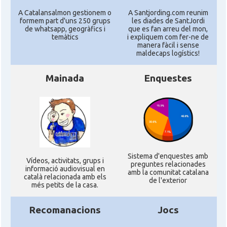
A Catalansalmon gestionem o
A Santjording.com reunim
formem part d'uns 250 grups
les diades de SantJordi
de whatsapp, geogràfics i
que es fan arreu del mon,
temàtics
i expliquem com fer-ne de
manera fàcil i sense
maldecaps logí­stics!
Mainada
Enquestes
Sistema d'enquestes amb
Ví­deos, activitats, grups i
preguntes relacionades
informació audiovisual en
amb la comunitat catalana
català relacionada amb els
de l'exterior
més petits de la casa.
Recomanacions
Jocs