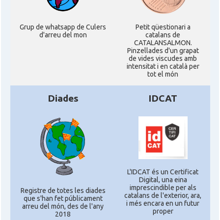
Grup de whatsapp de Culers
Petit qüestionari a
d'arreu del mon
catalans de
CATALANSALMON.
Pinzellades d'un grapat
de vides viscudes amb
intensitat i en català per
tot el món
Diades
IDCAT
L'IDCAT és un Certificat
Digital, una eina
imprescindible per als
Registre de totes les diades
catalans de l'exterior, ara,
que s'han fet públicament
i més encara en un futur
arreu del món, des de l'any
proper
2018