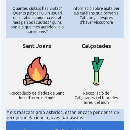
Quantes ciutats has visitat?
informació sobre ajuts per
Quants paisos? Quin usuari
als catalans que tornen a
de catalansalmon ha visitat
Catalunya despres
més països i cuutats? quins
d'haver viscut fora
son els que mes agraden i els
que menys?
Sant Joans
Calçotades
Recopliacio de diades de Sant
Recopilació de
Joan d'arreu del móm
Calçotades cel.lebrades
arreu del món
* els marcats amb asterisc, estan encara pendents de
recuperar. Paciència joves padawans...