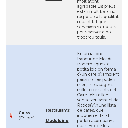
molt atent i
agradable.Els preus
estan molt bé amb
respecte a la qualitat
i quantitat que
serveixen.rnTruqueu
per reservar o no
trobareu taula.
En un raconet
tranquil de Maadi
trobem aquesta
petita joia en forma
d\'un cafè d\'ambient
parisí i on es poden
menjar els segons
millor croissants del
Caire (els millors
segueixen sent el de
Ràtios).\r\nUna llista
Restaurants
de cafès, que
Cairo
inclouen el tallat,
(Egipte)
Madeleine
poden acompanyar
qualsevol de les