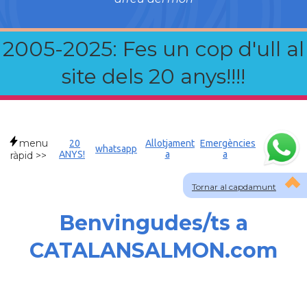
2005-2025: Fes un cop d'ull al
site dels 20 anys!!!!
menu
20
Allotjament
Emergències
whatsapp
ANYS!
a
a
ràpid >>
Tornar al capdamunt
Benvingudes/ts a
CATALANSALMON.com