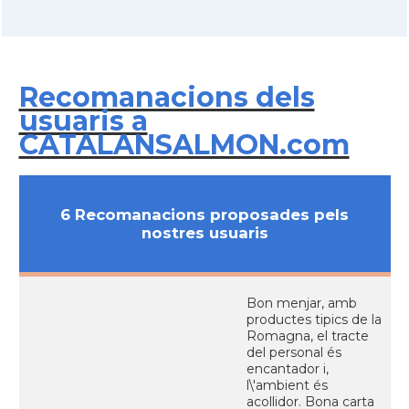
Recomanacions dels
usuaris a
CATALANSALMON.com
6 Recomanacions proposades pels
nostres usuaris
Bon menjar, amb
productes tipics de la
Romagna, el tracte
del personal és
encantador i,
l\'ambient és
acollidor. Bona carta