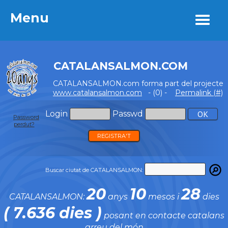
Menu
Menu
CATALANSALMON.COM
CATALANSALMON.com forma part del projecte
www.catalansalmon.com
- (0) -
Permalink (#)
Login
Passwd
Password
perdut?
REGISTRA'T
Buscar ciutat de CATALANSALMON:
20
10
28
CATALANSALMON:
anys
mesos i
dies
( 7.636 dies )
posant en contacte catalans
arreu del món