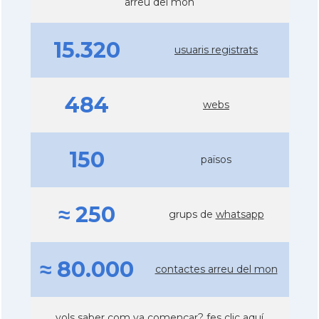
arreu del món
15.320
usuaris registrats
484
webs
150
països
≈ 250
grups de
whatsapp
≈ 80.000
contactes arreu del mon
vols saber com va començar?
fes clic aquí