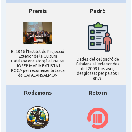
Premis
Padró
El 2016 l'Institut de Projecció
Exterior de la Cultura
Dades del del padró de
Catalana ens atorgà el PREMI
Catalans a l'exterior des
JOSEP MARIA BATISTA I
del 2009 fins avui,
ROCA per reconéixer la tasca
desglossat per paisos i
de CATALANSALMON
anys.
Rodamons
Retorn