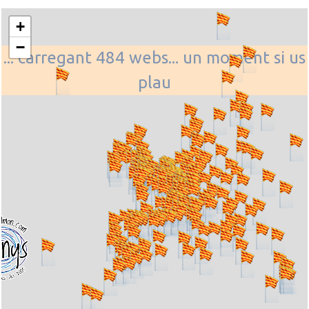
+
−
... carregant 484 webs... un moment si us
plau