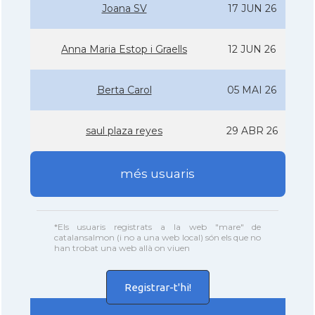
Joana SV
17 JUN 26
Anna Maria Estop i Graells
12 JUN 26
Berta Carol
05 MAI 26
saul plaza reyes
29 ABR 26
més usuaris
*Els usuaris registrats a la web "mare" de
catalansalmon (i no a una web local) són els que no
han trobat una web allà on viuen
Registrar-t'hi!