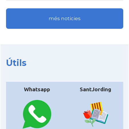
més noticies
Útils
Whatsapp
SantJording