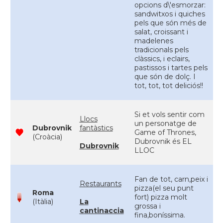
opcions d\'esmorzar:
sandwitxos i quiches
pels que són més de
salat, croissant i
madelenes
tradicionals pels
clàssics, i eclairs,
pastissos i tartes pels
que són de dolç. I
tot, tot, tot deliciós!!
Si et vols sentir com
Llocs
un personatge de
Dubrovnik
fantàstics
Game of Thrones,
(Croàcia)
Dubrovnik és EL
Dubrovnik
LLOC
Fan de tot, carn,peix i
Restaurants
pizza(el seu punt
Roma
fort) pizza molt
(Itàlia)
La
grossa i
cantinaccia
fina,boníssima.