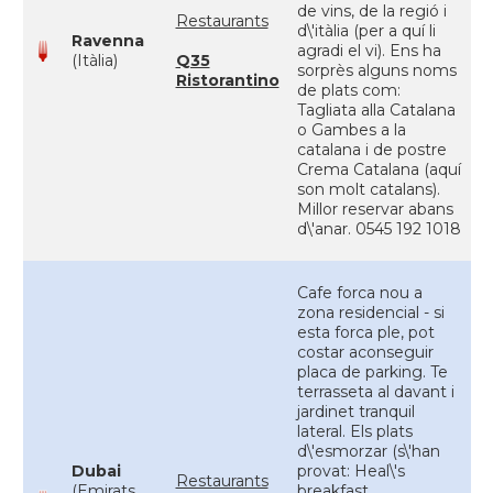
de vins, de la regió i
Restaurants
d\'itàlia (per a quí li
Ravenna
agradi el vi). Ens ha
(Itàlia)
Q35
sorprès alguns noms
Ristorantino
de plats com:
Tagliata alla Catalana
o Gambes a la
catalana i de postre
Crema Catalana (aquí
son molt catalans).
Millor reservar abans
d\'anar. 0545 192 1018
Cafe forca nou a
zona residencial - si
esta forca ple, pot
costar aconseguir
placa de parking. Te
terrasseta al davant i
jardinet tranquil
lateral. Els plats
d\'esmorzar (s\'han
Dubai
provat: Heal\'s
Restaurants
(Emirats
breakfast,