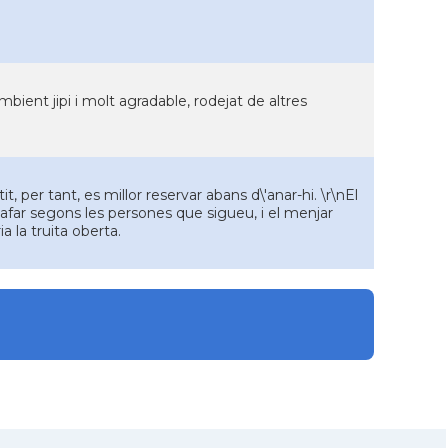
mbient jipi i molt agradable, rodejat de altres
 per tant, es millor reservar abans d\'anar-hi. \r\nEl
afar segons les persones que sigueu, i el menjar
a la truita oberta.