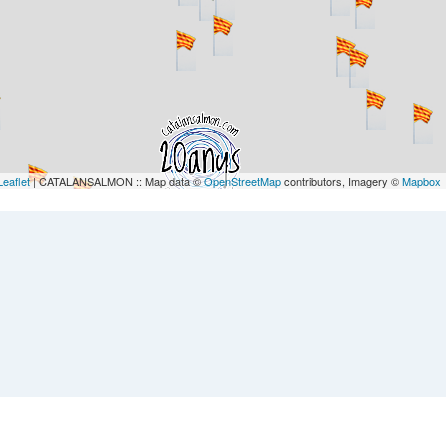
Leaflet
| CATALANSALMON :: Map data ©
OpenStreetMap
contributors, Imagery ©
Mapbox