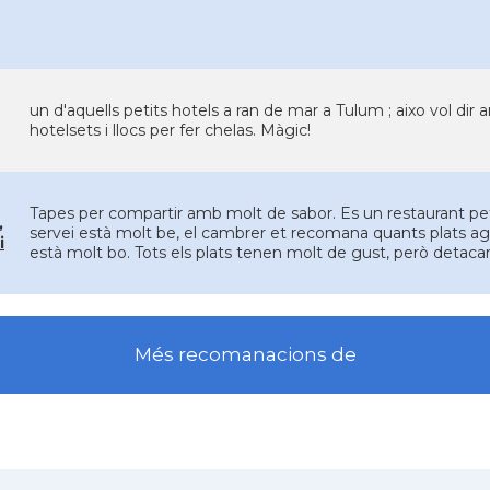
un d'aquells petits hotels a ran de mar a Tulum ; aixo vol dir a
hotelsets i llocs per fer chelas. Màgic!
Tapes per compartir amb molt de sabor. Es un restaurant petit,
,
servei està molt be, el cambrer et recomana quants plats ag
i
està molt bo. Tots els plats tenen molt de gust, però detacari
Més recomanacions de