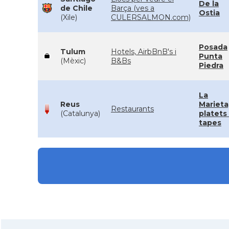
De la
de Chile
Barça (ves a
Ostia
(Xile)
CULERSALMON.com)
Posada
Tulum
Hotels, AirbBnB's i
Punta
(Mèxic)
B&Bs
Piedra
La
Reus
Marieta
Restaurants
(Catalunya)
platets 
tapes