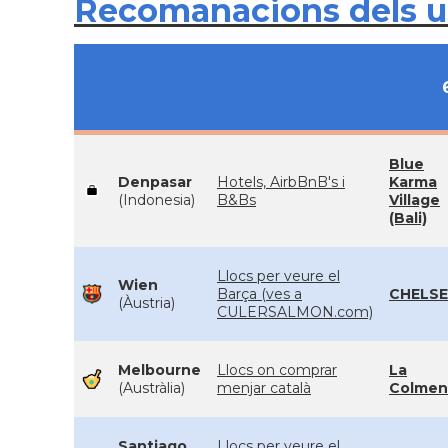
Recomanacions dels 
Blue
Denpasar
Hotels, AirbBnB's i
Karma
(Indonesia)
B&Bs
Village
(Bali)
Llocs per veure el
Wien
Barça (ves a
CHELS
(Àustria)
CULERSALMON.com)
Melbourne
Llocs on comprar
La
(Austràlia)
menjar català
Colmen
Santiago
Llocs per veure el