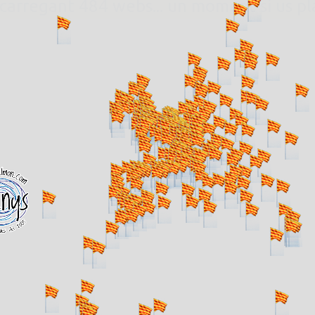
. carregant 484 webs... un moment si us p