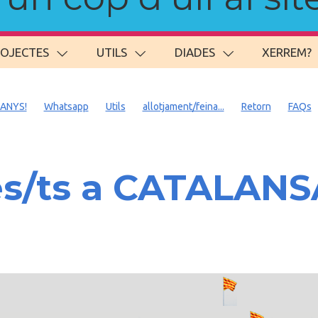
ROJECTES
UTILS
DIADES
XERREM?
 ANYS!
Whatsapp
Utils
allotjament/feina...
Retorn
FAQs
es/ts a CATALAN