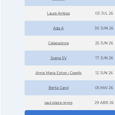
Laura Arribas
03 JUL 26
Ada A
30 JUN 26
Calapastora
25 JUN 26
Joana SV
17 JUN 26
Anna Maria Estop i Graells
12 JUN 26
Berta Carol
05 MAI 26
saul plaza reyes
29 ABR 26