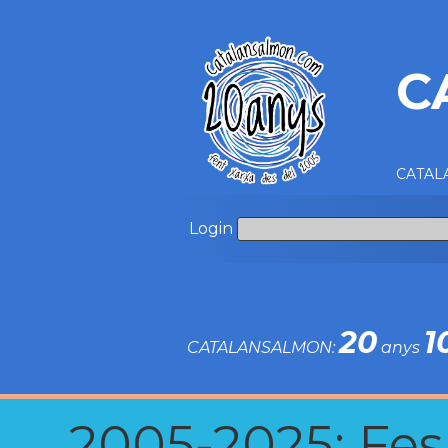
C
CATALA
Login
20
1
CATALANSALMON:
anys
2005-2025: Fes u