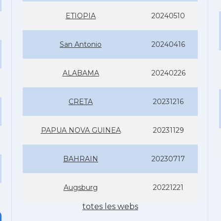
ETIOPIA
20240510
San Antonio
20240416
ALABAMA
20240226
CRETA
20231216
PAPUA NOVA GUINEA
20231129
BAHRAIN
20230717
Augsburg
20221221
totes les webs