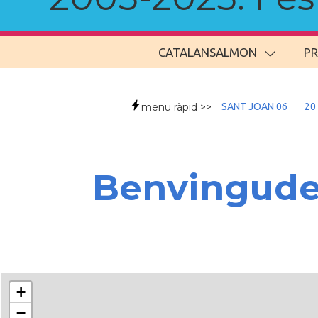
CATALANSALMON
P
menu ràpid >>
SANT JOAN 06
20
Benvingud
+
−