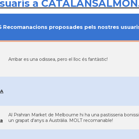
usuaris a CATALANSALMON
6 Recomanacions proposades pels nostres usuari
Arribar es una odissea, pero el lloc és fantàstic!
EA
Al Prahran Market de Melbourne hi ha una pastisseria boniss
a
un grapat d'anys a Austràlia. MOLT recomanable!