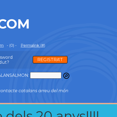
.COM
om
- (0) -
Permalink (#)
ssword
REGISTRA'T
dut?
ATALANSALMON:
ontacte catalans arreu del món
 dels 20 anys!!!!