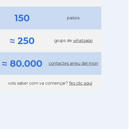
150
països
≈ 250
grups de
whatsapp
≈ 80.000
contactes arreu del mon
vols saber com va començar?
fes clic aquí