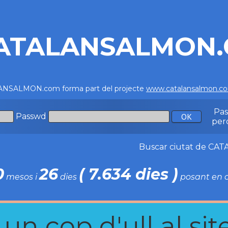
ATALANSALMON
NSALMON.com forma part del projecte
www.catalansalmon.c
Pa
Passwd
per
Buscar ciutat de C
0
26
( 7.634 dies )
mesos i
dies
posant en c
n cop d'ull al site