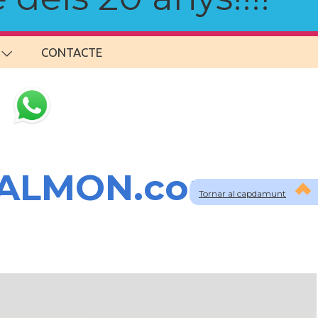
CONTACTE
SALMON.com
Tornar al capdamunt