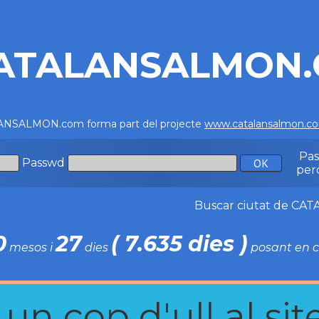
ATALANSALMON
NSALMON.com forma part del projecte
www.catalansalmon.c
Pa
Passwd
per
Buscar ciutat de C
0
27
( 7.635 dies )
mesos i
dies
posant en c
n cop d'ull al site