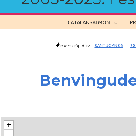
CATALANSALMON
P
menu ràpid >>
SANT JOAN 06
20
Benvingud
+
−