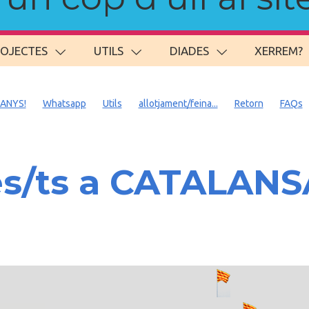
ROJECTES
UTILS
DIADES
XERREM?
 ANYS!
Whatsapp
Utils
allotjament/feina...
Retorn
FAQs
es/ts a CATALAN