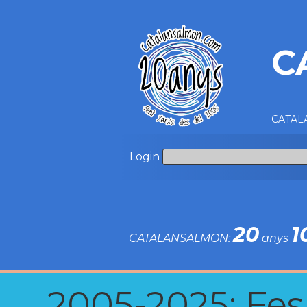
C
CATALA
Login
20
1
CATALANSALMON:
anys
2005-2025: Fes u