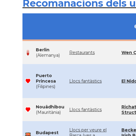
Recomanacions dels 
Berlin
Restaurants
Wen 
(Alemanya)
Puerto
Princesa
Llocs fantàstics
El Nid
(Filipines)
Nouâdhibou
Richa
Llocs fantàstics
(Mauritània)
Struc
Llocs per veure el
Becke
Budapest
Barça (ves a
Irish B