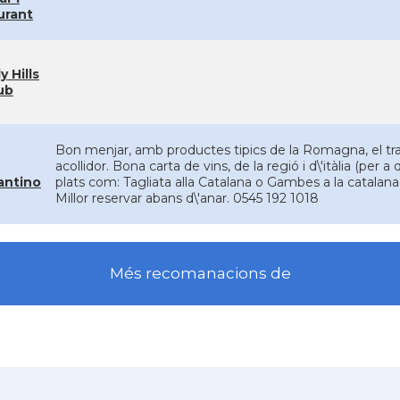
urant
y Hills
ub
Bon menjar, amb productes tipics de la Romagna, el trac
acollidor. Bona carta de vins, de la regió i d\'itàlia (per 
antino
plats com: Tagliata alla Catalana o Gambes a la catalana
Millor reservar abans d\'anar. 0545 192 1018
Més recomanacions de