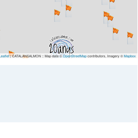
Leaflet
| CATALANSALMON :: Map data ©
OpenStreetMap
contributors, Imagery ©
Mapbox