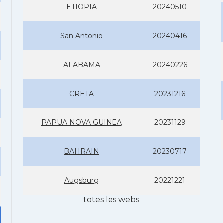
ETIOPIA
20240510
San Antonio
20240416
ALABAMA
20240226
CRETA
20231216
PAPUA NOVA GUINEA
20231129
BAHRAIN
20230717
Augsburg
20221221
totes les webs