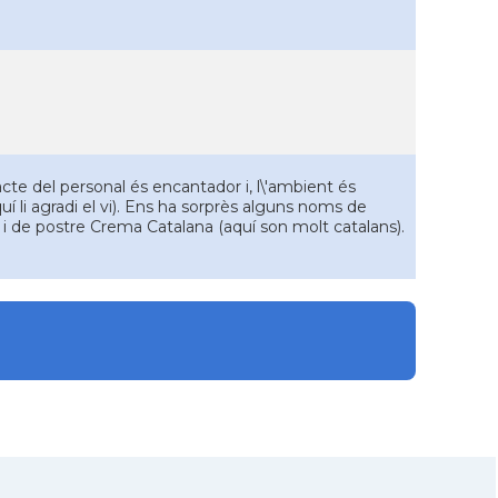
te del personal és encantador i, l\'ambient és
a quí li agradi el vi). Ens ha sorprès alguns noms de
 i de postre Crema Catalana (aquí son molt catalans).