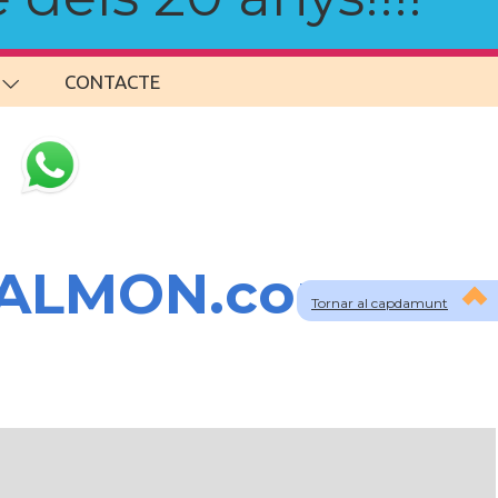
CONTACTE
SALMON.com
Tornar al capdamunt