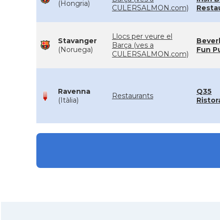
(Hongria)
CULERSALMON.com)
Resta
Llocs per veure el
Stavanger
Beverl
Barça (ves a
(Noruega)
Fun P
CULERSALMON.com)
Ravenna
Q35
Restaurants
(Itàlia)
Ristor