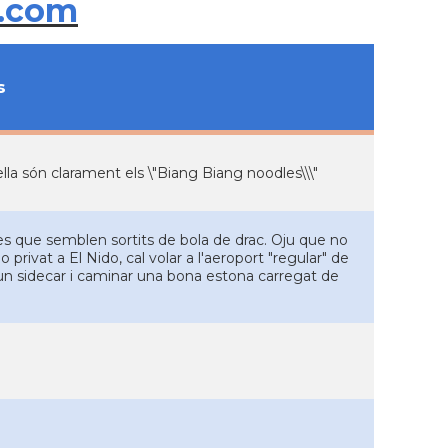
.com
s
ella són clarament els \"Biang Biang noodles\\\"
es que semblen sortits de bola de drac. Oju que no
vio privat a El Nido, cal volar a l'aeroport "regular" de
un sidecar i caminar una bona estona carregat de