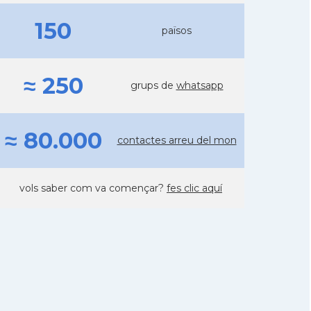
150
països
≈ 250
grups de
whatsapp
≈ 80.000
contactes arreu del mon
vols saber com va començar?
fes clic aquí