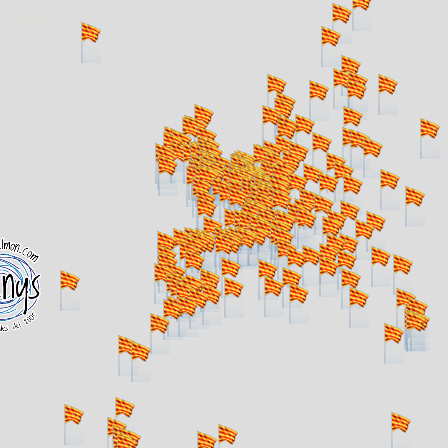
. carregant 484 webs... un moment si us p