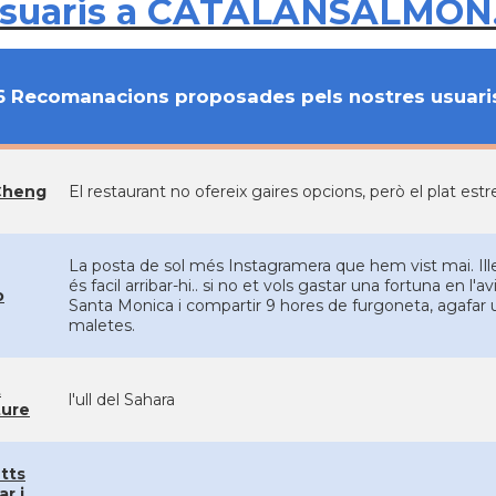
usuaris a CATALANSALMON
6 Recomanacions proposades pels nostres usuari
Cheng
El restaurant no ofereix gaires opcions, però el plat estr
La posta de sol més Instagramera que hem vist mai. Ill
és facil arribar-hi.. si no et vols gastar una fortuna en l'a
o
Santa Monica i compartir 9 hores de furgoneta, agafar 
maletes.
t
l'ull del Sahara
ture
tts
ar i