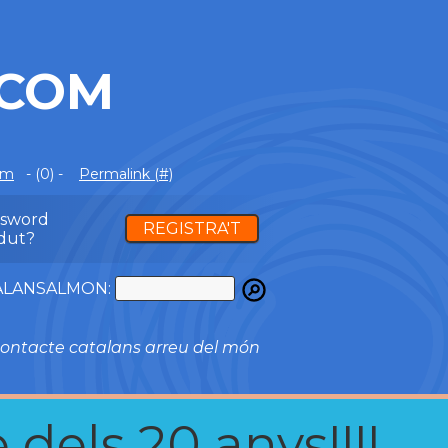
.COM
om
- (0) -
Permalink (#)
ssword
REGISTRA'T
dut?
ATALANSALMON:
ontacte catalans arreu del món
 dels 20 anys!!!!