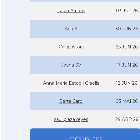
Laura Arribas
03 JUL 26
Ada A
30 JUN 26
Calapastora
25 JUN 26
Joana SV
17 JUN 26
Anna Maria Estop i Graells
12 JUN 26
Berta Carol
05 MAI 26
saul plaza reyes
29 ABR 26
més usuaris