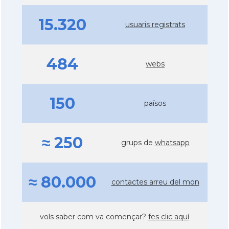
15.320
usuaris registrats
484
webs
150
països
≈ 250
grups de
whatsapp
≈ 80.000
contactes arreu del mon
vols saber com va començar?
fes clic aquí