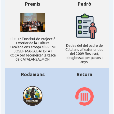
Premis
Padró
El 2016 l'Institut de Projecció
Exterior de la Cultura
Dades del del padró de
Catalana ens atorgà el PREMI
Catalans a l'exterior des
JOSEP MARIA BATISTA I
del 2009 fins avui,
ROCA per reconéixer la tasca
desglossat per paisos i
de CATALANSALMON
anys.
Rodamons
Retorn