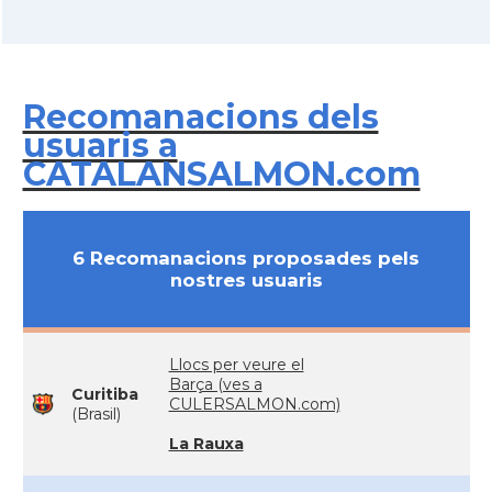
Recomanacions dels
usuaris a
CATALANSALMON.com
6 Recomanacions proposades pels
nostres usuaris
Llocs per veure el
Barça (ves a
Curitiba
CULERSALMON.com)
(Brasil)
La Rauxa