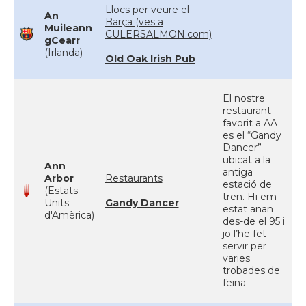
Llocs per veure el
An
Barça (ves a
Muileann
CULERSALMON.com)
gCearr
(Irlanda)
Old Oak Irish Pub
El nostre
restaurant
favorit a AA
es el “Gandy
Dancer”
ubicat a la
Ann
antiga
Arbor
Restaurants
estació de
(Estats
tren. Hi em
Units
Gandy Dancer
estat anan
d'Amèrica)
des-de el 95 i
jo l’he fet
servir per
varies
trobades de
feina