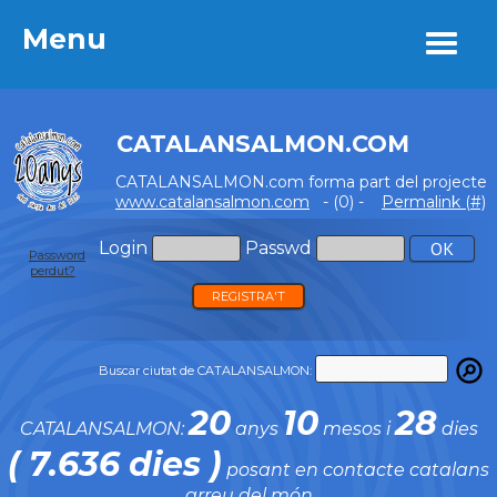
Menu
Menu
CATALANSALMON.COM
CATALANSALMON.com forma part del projecte
www.catalansalmon.com
- (0) -
Permalink (#)
Login
Passwd
Password
perdut?
REGISTRA'T
Buscar ciutat de CATALANSALMON:
20
10
28
CATALANSALMON:
anys
mesos i
dies
( 7.636 dies )
posant en contacte catalans
arreu del món