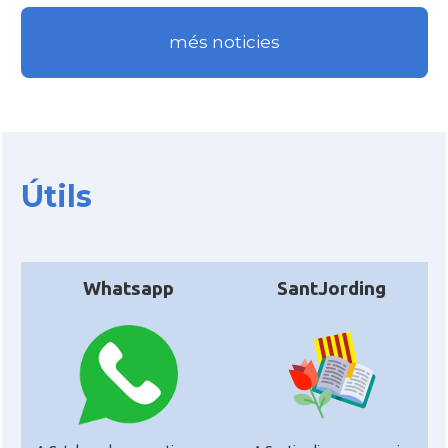
més noticies
Útils
Whatsapp
SantJording