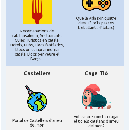
Que la vida son quatre
dies, i 3 te'ls passes
treballant... (Plutarc)
Recomanacions de
catalansalmon; Restaurants,
Guies Turístics en català,
Hotels, Pubs, Llocs fantàstics,
Llocs on comprar menjar
català, Llocs per veure el
Barça ...
Castellers
Caga Tió
vols veure com fan cagar
Portal de Castellers d'arreu
el tió els catalans d'arreu
del món
del mon?