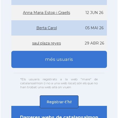
Anna Maria Estop i Graells
12 JUN 26
Berta Carol
05 MAI 26
saul plaza reyes
29 ABR 26
més usuaris
*Els usuaris registrats a la web "mare" de
catalansalmon (i no a una web local) són els que no
han trobat una web allà on viuen
Registrar-t'hi!
Darreres webs de catalansalmon