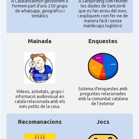
A Catalansalmon gestionem o
A Santjording.com reunim
formem part d'uns 250 grups
les diades de SantJordi
de whatsapp, geogràfics i
que es fan arreu del mon,
temàtics
i expliquem com fer-ne de
manera fàcil i sense
maldecaps logí­stics!
Mainada
Enquestes
Sistema d'enquestes amb
Ví­deos, activitats, grups i
preguntes relacionades
informació audiovisual en
amb la comunitat catalana
català relacionada amb els
de l'exterior
més petits de la casa.
Recomanacions
Jocs