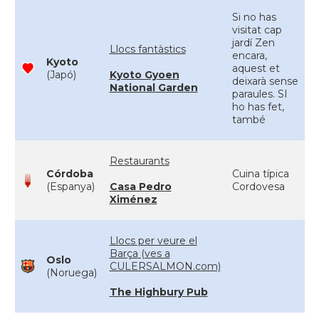
Si no has
visitat cap
jardí Zen
Llocs fantàstics
encara,
Kyoto
aquest et
(Japó)
Kyoto Gyoen
deixarà sense
National Garden
paraules. SI
ho has fet,
també
Restaurants
Córdoba
Cuina típica
(Espanya)
Casa Pedro
Cordovesa
Ximénez
Llocs per veure el
Barça (ves a
Oslo
CULERSALMON.com)
(Noruega)
The Highbury Pub