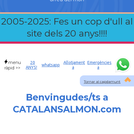
2005-2025: Fes un cop d'ull al
site dels 20 anys!!!!
menu
20
Allotjament
Emergències
whatsapp
ANYS!
a
a
ràpid >>
Tornar al capdamunt
Benvingudes/ts a
CATALANSALMON.com