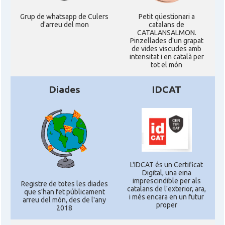
Grup de whatsapp de Culers
Petit qüestionari a
d'arreu del mon
catalans de
CATALANSALMON.
Pinzellades d'un grapat
de vides viscudes amb
intensitat i en català per
tot el món
Diades
IDCAT
L'IDCAT és un Certificat
Digital, una eina
imprescindible per als
Registre de totes les diades
catalans de l'exterior, ara,
que s'han fet públicament
i més encara en un futur
arreu del món, des de l'any
proper
2018