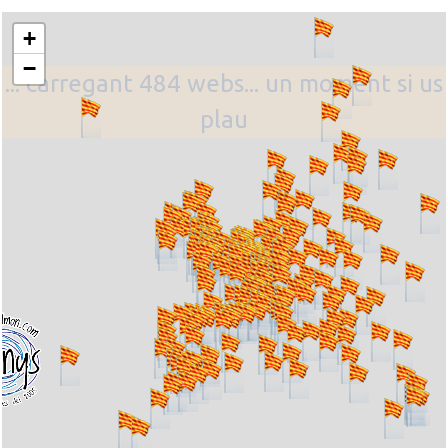
+
−
... carregant 484 webs... un moment si us
plau