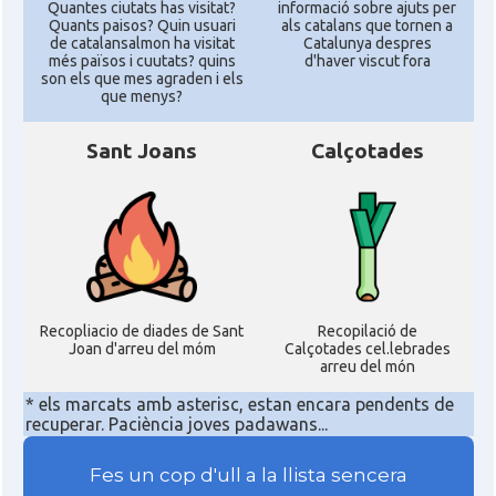
Quantes ciutats has visitat?
informació sobre ajuts per
Quants paisos? Quin usuari
als catalans que tornen a
de catalansalmon ha visitat
Catalunya despres
més països i cuutats? quins
d'haver viscut fora
son els que mes agraden i els
que menys?
Sant Joans
Calçotades
Recopliacio de diades de Sant
Recopilació de
Joan d'arreu del móm
Calçotades cel.lebrades
arreu del món
* els marcats amb asterisc, estan encara pendents de
recuperar. Paciència joves padawans...
Fes un cop d'ull a la llista sencera