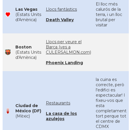
El lloc més
Las Vegas
Llocs fantàstics
calurós de la
(Estats Units
terra, i un lloc
d'Amèrica)
Death Valley
brutal per
visitar
Llocs per veure el
Boston
Barça (ves a
(Estats Units
CULERSALMON.com)
d'Amèrica)
Phoenix Landing
la cuina es
correcte, però
l'edifici es
espectacular! I
fixeu-vos que
Restaurants
Ciudad de
esta
México (DF)
completament
La casa de los
(Mèxic)
tort perque tot
azulejos
el centre de
CDMX