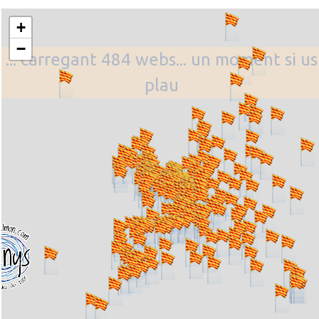
+
−
... carregant 484 webs... un moment si us
plau