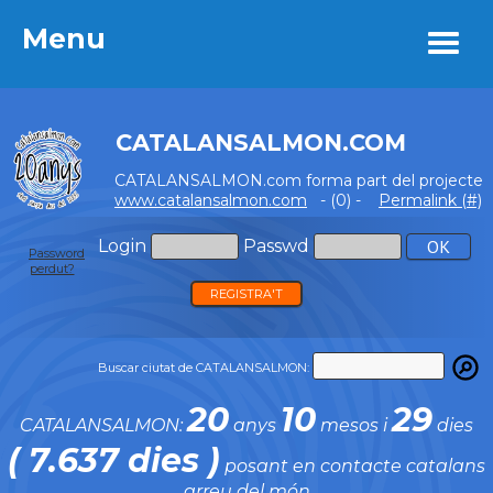
Menu
Menu
CATALANSALMON.COM
CATALANSALMON.com forma part del projecte
www.catalansalmon.com
- (0) -
Permalink (#)
Login
Passwd
Password
perdut?
REGISTRA'T
Buscar ciutat de CATALANSALMON:
20
10
29
CATALANSALMON:
anys
mesos i
dies
( 7.637 dies )
posant en contacte catalans
arreu del món