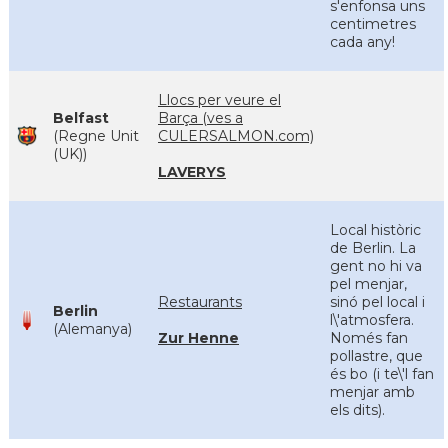
s'enfonsa uns
centimetres
cada any!
Llocs per veure el
Belfast
Barça (ves a
(Regne Unit
CULERSALMON.com)
(UK))
LAVERYS
Local històric
de Berlin. La
gent no hi va
pel menjar,
Restaurants
sinó pel local i
Berlin
l\'atmosfera.
(Alemanya)
Zur Henne
Només fan
pollastre, que
és bo (i te\'l fan
menjar amb
els dits).