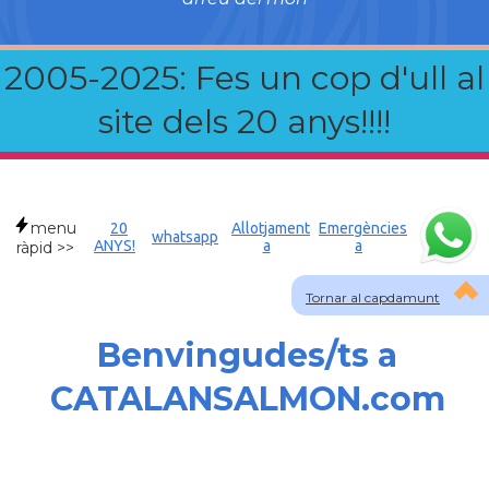
2005-2025: Fes un cop d'ull al
site dels 20 anys!!!!
menu
20
Allotjament
Emergències
whatsapp
ANYS!
a
a
ràpid >>
Tornar al capdamunt
Benvingudes/ts a
CATALANSALMON.com