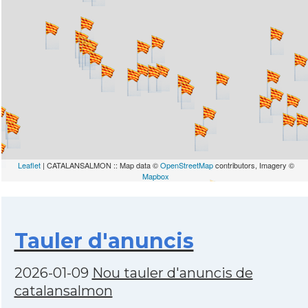
Leaflet
| CATALANSALMON :: Map data ©
OpenStreetMap
contributors, Imagery ©
Mapbox
Tauler d'anuncis
2026-01-09
Nou tauler d'anuncis de
catalansalmon