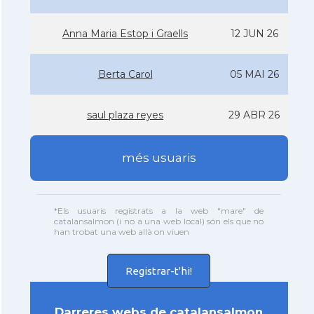
Anna Maria Estop i Graells
12 JUN 26
Berta Carol
05 MAI 26
saul plaza reyes
29 ABR 26
més usuaris
*Els usuaris registrats a la web "mare" de
catalansalmon (i no a una web local) són els que no
han trobat una web allà on viuen
Registrar-t'hi!
Darreres webs de catalansalmon