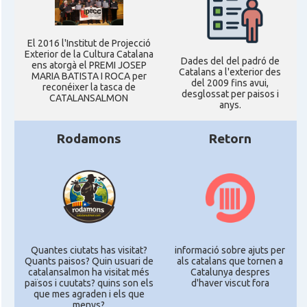
El 2016 l'Institut de Projecció
Exterior de la Cultura Catalana
Dades del del padró de
ens atorgà el PREMI JOSEP
Catalans a l'exterior des
MARIA BATISTA I ROCA per
del 2009 fins avui,
reconéixer la tasca de
desglossat per paisos i
CATALANSALMON
anys.
Rodamons
Retorn
Quantes ciutats has visitat?
informació sobre ajuts per
Quants paisos? Quin usuari de
als catalans que tornen a
catalansalmon ha visitat més
Catalunya despres
països i cuutats? quins son els
d'haver viscut fora
que mes agraden i els que
menys?