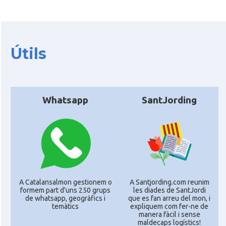
Útils
Whatsapp
SantJording
A Catalansalmon gestionem o
A Santjording.com reunim
formem part d'uns 250 grups
les diades de SantJordi
de whatsapp, geogràfics i
que es fan arreu del mon, i
temàtics
expliquem com fer-ne de
manera fàcil i sense
maldecaps logí­stics!