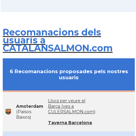
Recomanacions dels
usuaris a
CATALANSALMON.com
6 Recomanacions proposades pels nostres
usuaris
Llocs per veure el
Amsterdam
Barça (ves a
(Països
CULERSALMON.com)
Baixos)
Taverna Barcelona