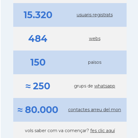
15.320
usuaris registrats
484
webs
150
països
≈ 250
grups de
whatsapp
≈ 80.000
contactes arreu del mon
vols saber com va començar?
fes clic aquí